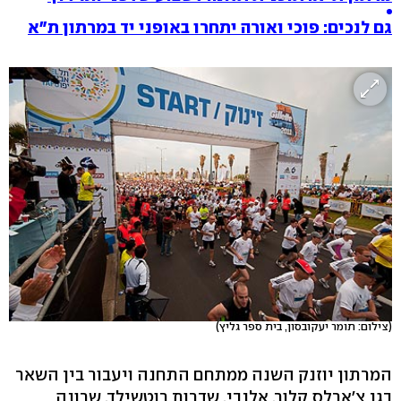
גם לנכים: פוכי ואורה יתחרו באופני יד במרתון ת"א
(צילום: תומר יעקובסון, בית ספר גליץ)
המרתון יוזנק השנה ממתחם התחנה ויעבור בין השאר
בגן צ'ארלס קלור, אלנבי, שדרות רוטשילד, שרונה