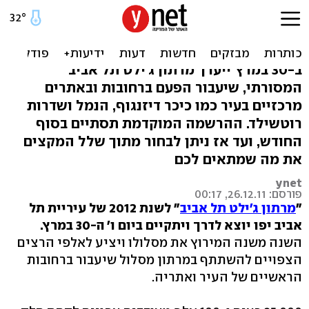
מרתון ת"א 2012 יוצא לדרך: 7
מסלולים לרצים
ב-30 במרץ ייערך מרתון ג'ילט תל אביב
המסורתי, שיעבור הפעם ברחובות ובאתרים
מרכזיים בעיר כמו כיכר דיזנגוף, הנמל ושדרות
רוטשילד. ההרשמה המוקדמת תסתיים בסוף
החודש, ועד אז ניתן לבחור מתוך שלל המקצים
את מה שמתאים לכם
ynet
פורסם: 26.12.11, 00:17
"
מרתון ג'ילט תל אביב
" לשנת 2012 של עיריית תל
אביב יפו יוצא לדרך ויתקיים ביום ו' ה-30 במרץ.
השנה משנה המירוץ את מסלולו ויציע לאלפי הרצים
הצפויים להשתתף במרתון מסלול שיעבור ברחובות
הראשיים של העיר ואתריה.