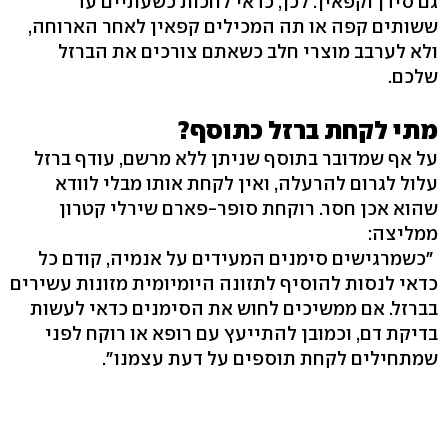
גם סידן וקפאין. לכן, כדאי לחכות כשעתיים עד
ששותים קפה או תה המכילים קפאין לאחר הארוחה,
ולא לערבב מוצרי חלב כשאתם צורכים את הברזל
שלכם.
מתי לקחת ברזל כתוסף?
על אף שמדובר בתוסף שניתן ללא מרשם, עודף ברזל
עלול לגרום להרעלה, ואין לקחת אותו מבלי לוודא
שהוא אכן חסר. רוקחת סופר-פארם שירלי קטרון
ממליצה:
"כשמרגישים סימנים המעידים על אנמיה, קודם כל
כדאי לנסות להוסיף לתזונה היומיומית מזונות עשירים
בברזל. אם ממשיכים לחוש את הסימנים כדאי לעשות
בדיקת דם, וכמובן להתייעץ עם רופא או רוקח לפני
שמתחילים לקחת תוספים על דעת עצמנו".