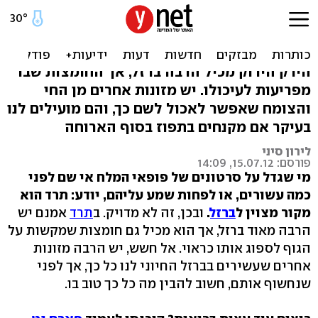
צימוקים וקינואה: מהם
המזונות עם הכי הרבה ברזל
הירק הירוק מכיל הרבה ברזל, אך החומצות שבו
מפריעות לעיכולו. יש מזונות אחרים מן החי
והצומח שאפשר לאכול לשם כך, והם מועילים לנו
בעיקר אם מקנחים בתפוז בסוף הארוחה
לירון סיני
פורסם: 15.07.12, 14:09
מי שגדל על סרטונים של פופאי המלח אי שם לפני
כמה עשורים, או לפחות שמע עליהם, יודע: תרד הוא
מקור מצוין ל
ברזל
.
ובכן, זה לא מדויק. ב
תרד
אמנם יש
הרבה מאוד ברזל, אך הוא מכיל גם חומצות שמקשות על
הגוף לספוג אותו כראוי. אל חשש, יש הרבה מזונות
אחרים שעשירים בברזל החיוני לנו כל כך, אך לפני
שנחשוף אותם, חשוב להבין מה כל כך טוב בו.