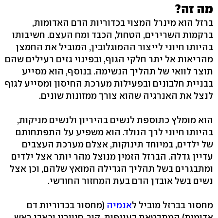
מה זה?
ברזל הוא מינרל המצוי בכדוריות הדם האדומות,
ברקמות השרירים, הטחול, הכבד ומח העצם. חשיבותו
בהיותו חיוני לייצור ההמוגלובין, המוביל את החמצן
מהריאות אל יתר חלקי הגוף, ובפינוי גזים רעילים שהם
תוצר לוואי של תהליך הנשימה. בנוסף, הוא מסייע
בבניית חלבונים ובפעילות מערכת החיסון ומסייע לגוף
לנצל את האנרגיה שהוא צורך ממזונות שונים.
הוא מומלץ כתוספת לנשים בהיריון ולנשים מניקות,
בהיותו חיוני לרך הנולד. הוא משפיע על התפתחותם
של ילדים, במיוחד תינוקות, אצלם מערכת העצבים
עדיין גדלה. הברזל הזמין מנוצל מהר יותר אצל ילדים
ומתבגרים בשל תהליך הגדילה המואץ שלהם, וכן אצל
נשים בשל אובדן הדם בעת המחזור החודשי.
מחסור בברזל מוביל ל
אנמיה
(מחסור בכדוריות דם
אדומות) המתבטאת בעייפות, קור, חיוורון וכאבי ראש,