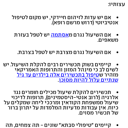
עצותיו:
אם יש עדות לזיהום חיידקי, יש מקום לטיפול
אנטיביוטי (דרוש מרשם רופא‭.(‬
אם השיעול נגרם מ
אסתמה
יש לטפל בעזרת
משאפים.
אם השיעול נגרם מצרבת יש לטפל בצרבת.
קיימים בשוק תכשירים רבים להקלת השיעול. יש
לשים לב כי מינהל המזון והתרופות האמריקאי
מזהיר ש
טיפול בתכשירים אלה בילדים עד גיל
שנתיים עלול להיות מסוכן
.
תכשירים להקלת שיעול מכילים חומרים נגד
אלרגיה (לרוב אנטי-היסטמינים‭,(‬ תרופות לדיכוי
שיעול ממשפחת הקודאין ומרככי ליחה שמקלים על
כיוח. אין עבודות מדעיות המלמדות על יתרון ברור
של תכשיר מסוים.
קיימים "טיפולי סבתא" שונים - תה צמחים, תה