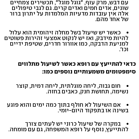
עם דבש, מרק עוף, "גוגל מוגל‭,"‬ תכשירים צמחיים
שונים, אדים חמים ואדים קרים. גם לגבי טיפולים
אלה אין עובדות מדעיות המלמדות על יתרון ברור
של אחד מהם.
כאשר יש שיעול בשל מחלה זיהומית הוא עלול
להיות מידבק, ואז יש לנקוט אמצעי זהירות פשוטים
למניעת הדבקה, כמו אוורור חדרים, שטיפת ידיים
וכו‭.'‬
כדאי להתייעץ עם רופא כאשר לשיעול מתלווים
סימפטומים משמעותיים נוספים כמו:
חום גבוה, ליחה מוגלתית, ליחה דמית, קוצר
נשימה, תחושת חנק, כאבים בחזה.
אם השיעול לא חולף בתוך כמה ימים והוא פוגע
בשינה או בתפקוד היום-יומי.
במקרה של שיעול כרוני יש לעתים צורך
להתייעץ, נוסף על רופא המשפחה, גם עם מומחה.