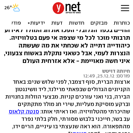
איש תחת אשוחו: כבר לא
מפחדת מסנטה
החיים בכפר הגלובלי הפכו את חג המולד לאירוע
תרבותי מוכר לכל מי שצפה אי פעם בטלוויזיה.
כיהודייה דתייה לא שכחתי את מה שעשתה
הנצרות לעמי, אבל כשאני נתקלת באשוח צבעוני,
איני חשה מאויימת - אלא אזרחית העולם
חיותה דויטש
פורסם: 25.12.12, 12:49
ארצות הברית, סוף דצמבר, לפני שלוש שנים: באחד
הקניונים הגדולים שבפאתי מרילנד, ליד וושינגטון
הבירה, בני ואני עורכים קניות. מבצעי הוזלות בחנויות
וברקע מוסיקת מעליות, שירי חג מולד מתקתקים
שהיכרתי מהטלוויזיה. ואז ראיתי אותו:
סנטה קלאוס
עב בשר, חייכני בלבוש מסורתי, חלק בלתי נפרד
מהתפאורה. הוא ראה שנעצתי בו עיניים, הרים ידו,