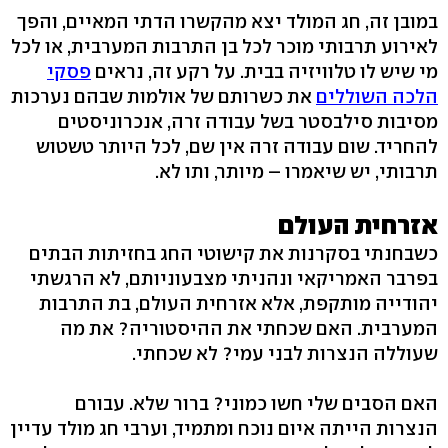
במובן זה, חג המולד יצא מהקשרו הדתי המאיים, והפך
לאירוע תרבותי מוכר לכל בן התרבות המערבית, או לכל
מי שיש לו טלוויזיה בבית. על רקע זה, נראים
פסקי
הלכה השוללים
את כשרותם של אולמות שבהם נערכות
מסיבות סילבסטר בשל עבודה זרה, אנכרוניסטים
להחריד. שום עבודה זרה אין שם, לכל היותר טשטוש
תרבותי, יש שיאמרו – מיותר, ותו לא.
אזרחית העולם
כשבחנתי בסקרנות את קישוטי החג בחזיתות הבתים
בפרבר האמריקאי ונהניתי מצבעוניותם, לא הרגשתי
יהודייה מותקפת, אלא אזרחית העולם, בת התרבות
המערבית. האם שכחתי את ההיסטוריה? את מה
שעוללה הנצרות לבני עמי? לא שכחתי.
האם הסבים שלי חשו כמוני? ברור שלא. עבורם
הנצרות הייתה איום נוכח ומתמיד, וערבי חג מולד עדיין