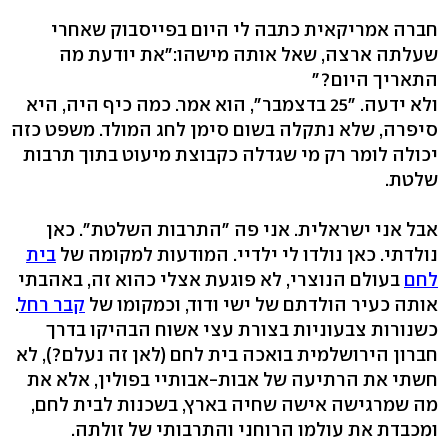
חברה אמריקאית כתבה לי היום בפייסבוק שאחרי
שעלתה ארצה, שאל אותה מישהו:"את יודעת מה
התאריך היום?"
ולא ידעה. "25 בדצמבר", הוא אמר. כמה כיף היה, היא
סיפרה, שלא נתקלה בשום סימן לחג המולד. משפט כזה
יכולה לומר רק מי שגדלה כקבוצת מיעוט בתוך תרבות
שלטת.
אבל אני ישראלית. אני פה "התרבות השלטת". כאן
נולדתי. כאן נולדו לי ילדיי. המודעות למקומה של
בית
לחם
בעולם הנוצרי, לא פוגעת אצלי כהוא זה, באהבתי
אותה כעיר הולדתם של ישי ודוד, וכמקומו של
קבר רחל
.
כשנורות צבעוניות בצורת עצי אשוח הבהיקו בדרך
חברון הירושלמית בואכה בית לחם (לאן זה נעלם?), לא
חשתי את הרתיעה של אבות-אבותיי בפולין, אלא את
מה שמרגישה אישה שחיה בארץ, בשכנות לבית לחם,
ומכבדת את עולמו הרוחני והתרבותי של זולתה.