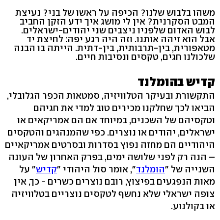
משהו בלבוש שלנו? הכיפה על ראשו של בני? נעיצת
המבט הסקרנית? אין לי מושג איך ידע הזקן החביב
לבוש האדום שלפניו ניצבים שני יהודים-ישראלים.
אבל הוא זיהה אותנו. וזה היה רגע יפה: לחיצת יד
מטאפורית, בין-תרבותית, בין-דתית. הייתה בו הבנה
שלכולנו חגים, טקסים ונסיבות חיים.
קדיש בהומלנד
התקשורת ובעיקר הטלוויזיה, סמטאות הכפר הגלובלי,
הביאו לכך שחלקנו מכירים טוב למדי את חגיהם
וטקסיהם של השכנים, במיוחד אם הם אמריקאים או
ישראלים, יהודים או נוצרים. כפי שהמנהגים והטקסים
היהודיים הם מחזה נפוץ בסדרות ובסרטים אמריקאיים
– הנה רק לפני שלושה ימים, בפרק האחרון של העונה
השנייה של "
הומלנד
", אומר סול היהודי "
קדיש
" על
מאות הנפגעים בפיצוץ, רובם נוצרים כשרים - כך, אין
צופה ישראלי שלא נחשף לטקסים נוצריים בטלוויזיה
או בקולנוע.