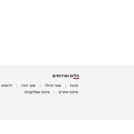
כלים ושירותים
מניות
שער הדולר
שער היורו
דרושים
|
|
|
|
פיתוח אתרים
פיתוח אפליקציות
|
|