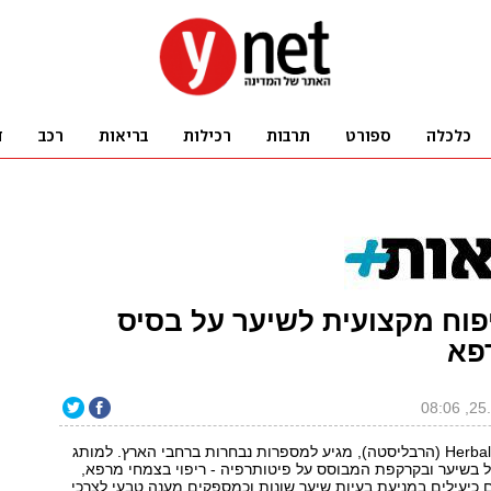
וח מקצועית לשיער על בסיס
פא
מותג חדש - Herbalisté (הרבליסטה), מגיע למספרות נבחרות ברחבי הארץ. למותג
ל בשיער ובקרקפת המבוסס על פיטותרפיה - ריפוי בצמחי מרפא,
כיעילים במניעת בעיות שיער שונות וכמספקים מענה טבעי לצרכי