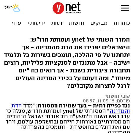
דת ומדינה תשע"ה: רוצים
ישראל חופשית - אך
מסורתית
המדד השנתי של ynet ועמותת חדו"ש:
הישראלים יפרידו את הדת מהמדינה - אך
יתחתנו על פי ההלכה, תומכים בשירות כל תלמיד
ישיבה - אבל מתנגדים לסנקציות פליליות, רוצים
תחבורה ציבורית בשבת - אך רואים בה "יום
מיוחד". ומה דעתם על בכירי המדינה העולים
לרגל לחצרות מקובלים?
קובי נחשוני
פורסם: 11.09.15, 08:57
נגד כפייה דתית – בעד שמירת המסורת:
"מדד
הדת
והמדינה
" המסורתי של ynet ועמותת חדו"ש, מגלה כי
ערב ראש השנה ה'תשע"ה רוב אזרחי ישראל היהודים
הם מסורתיים באורחות חייהם ובהשקפת עולמם, ויחד
עם זאת דוגלים בחופש דת - ותומכים בהפרדתה
מהמדינה.