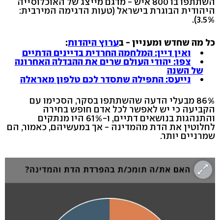
השתתפו בו 800 איש - מדגם מייצג של האוכלוסייה
היהודית הבוגרת בישראל (טעות הדגימה המירבית:
3.5%).
כל מה שחדש ומעניין - ב
ערוץ היהדות
:
ואין דיין: המלחמה החרדית בדיינים הדתיים
צפו: יהודי העולם שרים את ההבדלה האחרונה
של השנה
נייעס: התפילה שתסדר לכם טלפון מאראלה
86% מבעלי הדעה שהשתתפו בסקר, הסכימו עם
הקביעה כי יש לאפשר לכל אדם חופש בחירה
והתנהגות בנושאים דתיים, ו-61% היו מנתקים
לחלוטין את הדת מהמדינה - אך במעשיהם, כאמור, הם
שמרניים יותר.