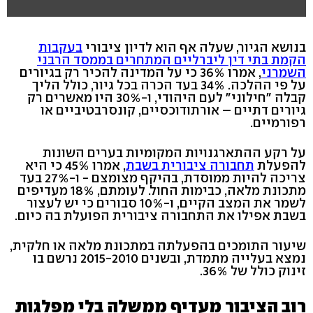
בנושא הגיור, שעלה אף הוא לדיון ציבורי
בעקבות
הקמת בתי דין ליברליים המתחרים בממסד הרבני
השמרני
, אמרו 36% כי על המדינה להכיר רק בגיורים
על פי ההלכה. 34% בעד הכרה בכל גיור, כולל הליך
קבלה "חילוני" לעם היהודי, ו-30% היו מאשרים רק
גיורים דתיים – אורתודוכסיים, קונסרבטיביים או
רפורמיים.
על רקע ההתארגנויות המקומיות בערים השונות
להפעלת
תחבורה ציבורית בשבת
, אמרו 45% כי היא
צריכה להיות ממוסדת, בהיקף מצומצם - ו-27% בעד
מתכונת מלאה, כבימות החול. לעומתם, 18% מעדיפים
לשמר את המצב הקיים, ו-10% סבורים כי יש לעצור
בשבת אפילו את התחבורה ציבורית הפועלת בה כיום.
שיעור התומכים בהפעלתה במתכונת מלאה או חלקית,
נמצא בעלייה מתמדת, ובשנים 2015-2010 נרשם בו
זינוק כולל של 36%.
רוב הציבור מעדיף ממשלה בלי מפלגות