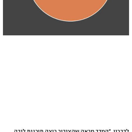
לדבריו, "המדד מראה שהציבור רוצה תוכנית ליבה