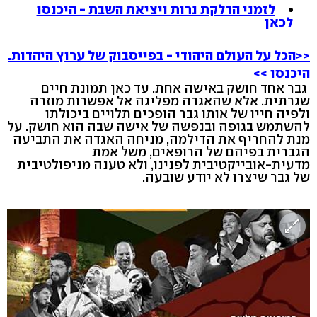
לזמני הדלקת נרות ויציאת השבת - היכנסו
לכאן
<<הכל על העולם היהודי - בפייסבוק של ערוץ היהדות.
היכנסו >>
גבר אחד חושק באישה אחת. עד כאן תמונת חיים
שגרתית. אלא שהאגדה מפליגה אל אפשרות מוזרה
ולפיה חייו של אותו גבר הופכים תלויים ביכולתו
להשתמש בגופה ובנפשה של אישה שבה הוא חושק. על
מנת להחריף את הדילמה, מניחה האגדה את התביעה
הגברית בפיהם של הרופאים, משל אמת
מדעית-אובייקטיבית לפנינו, ולא טענה מניפולטיבית
של גבר שיצרו לא יודע שובעה.