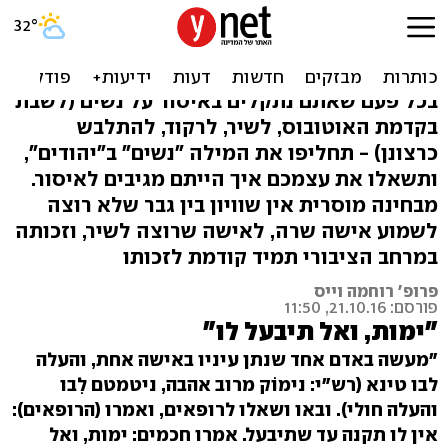
לפעמים הלכות צניעות הן
פשוט גזענות
בכל פעם שאתם נתקלים באיסור על נשים (לשבת
בקדמת האוטובוס, לשיר, לרקוד, להתלבש
כרצונן) - תחליפו את המילה "נשים" ב"יהודים",
ותשאלו את עצמכם איך הייתם מגיבים לאיסור.
מבחינה מוסרית אין שוויון בין גבר שלא רוצה
לשמוע אישה שרה, לאישה שרוצה לשיר, וזכותה
במרחב הציבורי תמיד קודמת לזכותו
פרופ' רוחמה וייס
פורסם: 21.10.16, 11:50
"ימות, ואל תיבעל לו"
"מעשה באדם אחד שנתן עיניו באישה אחת, והעלה
לבו טינא (רש"י: נימוֹק מרוב אהבה, ניטמטם לִבו
והעלה חולי). ובאו ושאלו לרופאים, ואמרו (הרופאים):
אין לו תקנה עד שתיבעל. אמרו חכמים: ימות, ואל