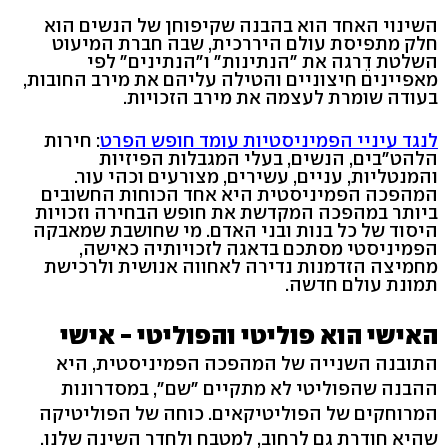
השינוי האחד הוא בהבנה שקיפוחן של הנשים הוא
חלק מתפיסת עולם היררכית, שבה חברת המיעוט
השלטת דֵרגה את "הנתינות" ו"הנתינים" לפי
מאפיינים חיצוניים והטילה עליהם את מירב החובות,
בעודה שומרת לעצמה את מירב הזכויות.
לנגד עיניי הפמיניסטיות עומד חופש הפרט
: חירות
הלהט"בים, הנשים, בעלי המגבלות הפיזיות
והמנטליות, עניים, עשירים, מצורעים וכהי עור.
המהפכה הפמיניסטית היא אחד הכוחות החשובים
ביותר במהפכה המקדשת את חופש הבחירה וזכויות
היסוד של כל בנות ובני האדם. מי שחושבת שמאבקה
הפמיניסטי מסתכם בדאגה לזכויותיה כאישה,
מחמיצה הזדמנות נדירה לאחווה אנושית ולרכישת
תמונת עולם חדשה.
האישי הוא פוליטי והפוליטי - אישי
התובנה השנייה של המהפכה הפמיניסטית, היא
ההבנה שהפוליטי לא מתקיים "שם", במסדרונות
המרוחקים של הפוליטיקאים. כוחה של הפוליטיקה
שהיא חודרת גם לרחוב, למטבח ולחדר השינה שלנו.