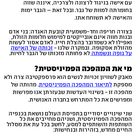
עם אישה בניגוד לרצונה ולצרכיה, איננה שווה
בחומרתה למוות של גבר. ובכל זאת – הגבר ימות
והאישה לא תשוחח אתו.
בצורה חריפה וחד-משמעית קובעת האגדה: בני אדם
ובנות חווה אינם אובייקטים למימוש חלומות הזולת,
ואפילו לא כשמדובר בהצלת חייו. לאדם אסור לעשות
מהזולת אסקופה. ובמקרה שלנו -
זכותה של האישה
על גופה ונשמתה
לא פחותה מזכותו של הגבר לחיות.
מי את המהפכה הפמיניסטית?
מאבק לשוויון זכויות לנשים הוא פרספקטיבה צרה ולא
מספקת
לתיאור המהפכה הפמיניסטית
. מהותה של
מהפכה זו - בשינוי העדשות שבעזרתן אנו מפרשות
ומפרשים את כל המתרחש בחברה האנושית.
שני שינויים יסודיים בתפיסת העולם נושאת בכנפיה
המהפכה הפמיניסטית, ושניהם מחייבים את כל
השותפות והשותפים למסע, לחשב בכל עת את מסלול
החיים מחדש, בזהירות ובנחישות: