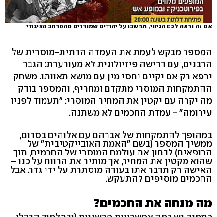
אם זה נראה לכם הגיוני, תחשבו על יהודים שמודרים מהמרחב הציבורי
המספר מבקש לעמת את העמדה הדתית-מוסרית של
הרבנים, עם דרישה פיזיולוגית לא מעורערת: הגבר
ירפא רק אם יקיים יחסי מין עם מושא תאוותו. משחק
ההתמקחות המוסרי מתקדם ומחריף, והמספר בודק
מה יקרה עם יקטין את המחיר המוסרי: "תעמוד לפניו
עירומה" - עמדת החכמים לא משתנה.
במהופך להתמקחות של אברהם עם אלוהים בסדום,
ממשיך המספר (בשם "האמת האובייקטיבית" של
הרופאים) לבחון את עולמם המוסרי של החכמים, תוך
שהוא מקטין את המחיר, אך מותיר את הרווח על כנו –
האישה רק תדבר אתו בעודה מוסתרת על ידי גדר. אבל
החכמים מוסיפים להתעקש.
מה מנחה את החכמים?
כתמיד, יש כמה אפשרויות פרשניות (ובתלמוד הבבלי