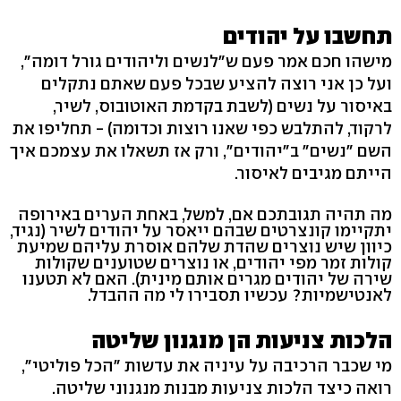
תחשבו על יהודים
מישהו חכם אמר פעם ש"לנשים וליהודים גורל דומה",
ועל כן אני רוצה להציע שבכל פעם שאתם נתקלים
באיסור על נשים (לשבת בקדמת האוטובוס, לשיר,
לרקוד, להתלבש כפי שאנו רוצות וכדומה) - תחליפו את
השם "נשים" ב"יהודים", ורק אז תשאלו את עצמכם איך
הייתם מגיבים לאיסור.
מה תהיה תגובתכם אם, למשל, באחת הערים באירופה
יתקיימו קונצרטים שבהם ייאסר על יהודים לשיר (נגיד,
כיוון שיש נוצרים שהדת שלהם אוסרת עליהם שמיעת
קולות זמר מפי יהודים, או נוצרים שטוענים שקולות
שירה של יהודים מגרים אותם מינית). האם לא תטענו
לאנטישמיות? עכשיו תסבירו לי מה ההבדל.
הלכות צניעות הן מנגנון שליטה
מי שכבר הרכיבה על עיניה את עדשות "הכל פוליטי",
רואה כיצד הלכות צניעות מבנות מנגנוני שליטה.