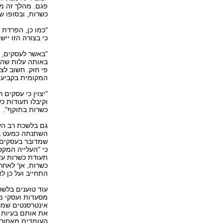
פגם. מהלך זה מ
כשרות, ובסופו ש
"כמו כן, הפרדת
כי בצורה הזו ייש
"באשר לעסקים, 
באותה עלות שהי
פי חוק. חשוב לצי
המקומית בקביעת
"יצוין כי עסקים
וקיבלו תעודות כ
כשרות בתוקף".
גם בלשכת רב העי
השתנתה כמעט בכל
שמדובר בעסקים ש
תעודת כשרות עד
כשרות, אך לאחר 
התחייב ועל כן ל
מסעדות ועסקי מז
אינטרסנטים שמט
את אותם בעיות ש
העומדים מאחורי 