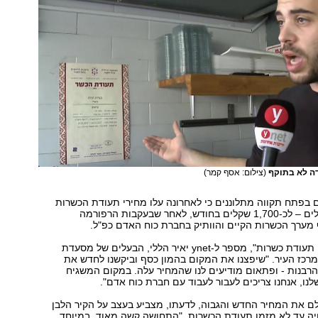
דה לא בתוקף
(צילום: אסף קמר)
 בפתח תקווה מתלוננים כי לאחרונה עלו מחירי תעודת הכשרות
מכמה מאות שקלים – לכ-1,700 שקלים בחודש, לאחר שבעקבות הרפורמה
מערך הכשרות הקיים והוותיק בחברת כוח האדם כפ"ל.
"תמיד הייתה לנו תעודת כשרות", מספר ל-ynet יאיר הללי, הבעלים של מסעדת
רכז העיר. "שיפצנו את המקום בהמון כסף וביקשנו לחדש את
רבנות - ופתאום מודיעים לנו שהמחיר עלה. במקום המשגיח
לנו, אנחנו צריכים לעבור לעבוד עם חברת כוח אדם".
ם את המחיר החדש והגבוה, לדעתו, מצביע בעצב על הקיר הלבן
ויה עד לא מזמן תעודת הכשרות. "התחושה קשה מאוד, במיוחד