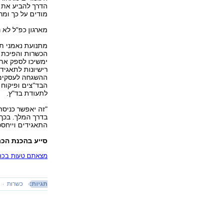
הדרך להביע את ת
מודים על כך ומר
מארגון כפ"ל לא 
מתנועת נאמני תו
הכשרות והפיכת ה
ימשיכו לספק את 
רישיונות לתאגיד
ההשגחה לעסקים.
הבד"צים ופיקוח 
לתעודת בד"ץ.
"זה יאפשר כניסה
בדרך המלך. בכך 
התאגידים וייחסכו
סייע בהכנת הכת
מצאתם טעות בכתב
תגיות:
כשרות