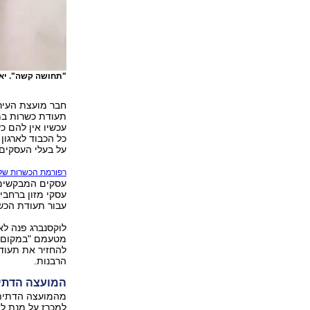
"תחושה קשה". יאי
חבר מועצת העיר, 
תעודת כשרות במ
עכשיו אין להם כ
כל הכבוד לארגו
על בעלי העסקים"
רפורמת הכשרות של 
עסקים המבקשים 
עסקי מזון ברחבי
עבור תעודת הכ
לוקסנברג פנה לא
מטעמם "במקום ה
להחזיר את תעוד
הרבנות.
המועצה הדתית
מהמועצה הדתית 
למכרז על מנת לה