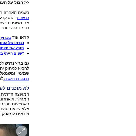
<< הכול על העול
בשנים האחרונות
. הוא קבע
הכשרות
את משגיח הכשרות
ברמת הכשרות.
קראו עוד
בערוץ 
נכדתו של הסנטו
תובע את תלמוד
"שנים הייתי בצ
גם בג"ץ נדרש לס
שמימין ומשמאל אי
לפ
הרבנות הראשית
לא מוכנים לש
המועצה הדתית פ
המהלך, ולאחרונה
באמצעות חברת כו
ויוצאים למאבק.