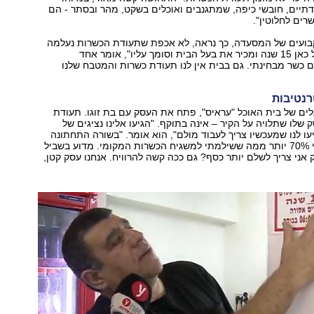
דתיים, חובשי כיפה, שמתגנבים ואוכלים בשקט, מהר ובסתר - הם
רים לחלוטין".
בועים של המסעדה, כך נראה, לא אכפת שתעודת הכשרות נעלמה
מהקיר. "אני אוכל כאן 15 שנה ומכיר את בעל הבית וסומך עליו", אומר אחד
 כשר מבחינתי. גם בבית אין לנו תעודת כשרות והמטבח שלנו
נטיבות
ים של בית האוכל "עראיס", פתח את העסק עם בת זוגו. תעודת
שלו שתלויה על הקיר – אינה בתוקף. "הגיעו אלינו נציגים של
עו לנו שמעכשיו צריך לעבוד מולם", הוא אומר. "בשורה התחתונה
הם דורשים ממני 70% יותר ממה ששילמתי למשגיח הכשרות המקומי. מדוע בשביל
ק אני צריך לשלם יותר כסף? גם ככה קשה להרוויח. אנחנו עסק קטן,