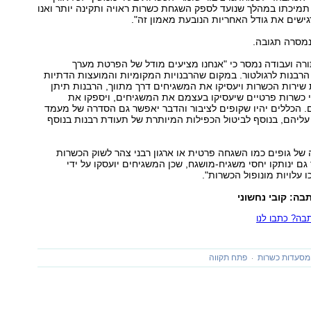
מיכתו במהלך שנועד לספק השגחת כשרות ראויה ותקינה יותר ואנו
גישים את גודל האחריות הנובעת מאמון זה".
נמסרה תגובה.
רה ועבודה נמסר כי "אנחנו מציעים מודל של הפרטת מערך
רבנות לרגולטור. במקום שהרבנויות המקומיות והמועצות הדתיות
שירות הכשרות ויעסיקו את המשגיחים דרך מתווך, הרבנות תיתן
י כשרות פרטיים שיעסיקו בעצמם את המשגיחים, ויספקו את
 הכללים יהיו שקופים לציבור והדבר יאפשר גם הסדרה של מעמד
עליהם, בנוסף לביטול הכפילות המיותרת של תעודת רבנות בנוסף
 של גופים כמו השגחה פרטית או ארגון רבני צהר לשוק הכשרות
גם ינותקו יחסי משגיח-מושגח, שכן המשגיחים יועסקו על ידי
 עלויות מונופול הכשרות".
בה: קובי נחשוני
ה? כתבו לנו
מסעדות כשרות
פתח תקווה