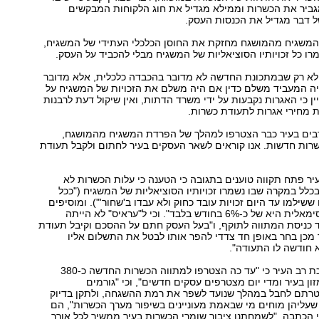
גביר את הכשרות וממילא מגדיל את חוג הלקוחות המבקשים
ל דבר מגדיל את הכנסות העסק.
 המשגיח מהמושגח מחזקת את החוסן הכלכלי העתידי של המשגיח,
מרו כל זכויותיו הסוציאליות של המשגיח מבלי להכביד על העסק.
לא רק שבמתכונת החדשה לא מדובר בהכבדה כלכלית, אלא מדובר
ה המעביד משלם כדין אם היה משלם את הזכויות של המשגיח על
ין כי האגרות נקבעות על ידי משרד הדתות, ואין שיקול דעת לרבנות
 מחירי אגרות לתעודת כשרות.
 רבים בעיר כבר הצטרפו למהלך של הפרדת המשגיח מהמושגח,
שרות חדשות. אנו קוראים לשאר העסקים בעיר לחתום ולקבל תעודת
ר פתח תקווה טוענים בתגובה כי הטענה כי עלות הכשרות לא
ל במקרה שבו נשמרו זכויותיו הסוציאליות של המשגיח ("ככל
שילמו עד היום זכויות עובד כחוק ולא עבדו ב'שחור'"). ומוסיפים
כי "העלייה המקסימאלית היא של כ-6% בחודש בלבד". וכי ל"עראיס" לא הייתה
 כניסת המתווה לתוקף, ו"בעל העסק חתם על ההסכם וקיבל תעודת
מכן בחר באופן חד צדדי להפר אותו לבטל את התשלום אליו
א חודשה לו התעודה".
עוד טוענים בלשכת רב העיר כי "עד כה הצטרפו למתווה הכשרות החדשה כ-380
ון בעיר ומדי יום מצטרפים עסקים חדשים", וכי "גורמים
רתם לחבל במהלך שנועד לשפר את רמת ההשגחה, ולתקן בדיוק
עליהן מוחים מי שבאמת מעוניינים בשיפור מערך הכשרות", הם
הכתבה. "לשמחתנו ציבור שומרי הכשרות בעיר ממשיך לכל אורך