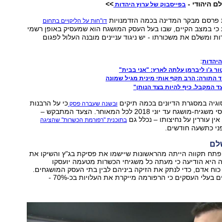
ם היהודי -
>>
בפייסבוק של ערוץ היהדות
 פרסם מבקר המדינה בכמה הזדמנויות
דו"חות על הליקויים בתחום
 כי במצב הקיים, שבו בעל העסק המושגח הוא שמעסיק באופן רשמי
 ומשלם את משכורתו - יש ניגוד עניינים מובנה העלול לפגום
:
היהדות
ר ג'ו ליברמן עלתה לארץ: "אני בבית"
 התורה: הרב תקף אותי מינית מגיל שמונה
ד המקבל. כיף להיות בצד הנותן"
וגיה במסגרת הדיונים בכמה תיקים
כי על הרבנות
ובשנה שעברה פסק
להביא לניתוק יחסי משגיח-מושגח עד יוני 2018 לכל המאוחר. הצעד המתבקש –
ן עוררין על נחיצותו – נכלל גם
בתוכנית "רפורמת הכשרות" שהציגה
ני כתשעה חודשים.
לם
תח תקווה הייתה מהראשונות שיישמו את פסיקת בג"ץ והשיקו את
 היא הודיעה כי מעתה כל משגיחי הכשרות מטעמה יועסקו
ח אדם, כדי לנתק את הזיקה ביניהם לבין בתי העסק המושגחים.
אלא שכעת טוענים בעלי העסקים כי הרפורמה מייקרת את העלויות בכ-70% -