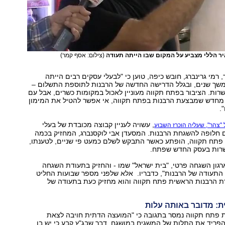
ר הללי מצביע על המקום שבו הייתה תעודה
(צילום: אסף קמר)
רמי גרינברג, חובש כיפה, טוען כי "לבעלי עסקים רבים הייתה
שך שנים, ובגלל הדרישה החדשה של הרבנות לתוספת התשלום –
שרות. הציבור בפתח תקווה מעוניין לאכול במקומות כשרים, אבל עם
ן מחדש שמבצעת הרבנות בפתח תקווה, אי אפשר להטיל את המימון
.
, עשויה לעניין קבוצה מכובדת של בעלי
"צהר", שעליה הוכרז השבוע
חלופה להשגחת הרבנות. המסעדן אבי לוקסנברג, המחזיק בכמה
 פתח תקווה, הופתע כאשר התבקש לשלם כמעט פי שניים, לטענתו,
שרות בעסק החדש שפתח.
רגון השגחה פרטי, "בית ישראל" שמו - והחזיק בתעודת השגחה
תעודה של הרבנות", כדבריו. אלא שלפני מספר שבועות החליט
ת הרבנות הראשית פתח תקווה והוא מחזיק כעת בתעודה של
: מדובר באותה עלות
פתח תקווה נמסר בתגובה כי "המועצה הדתית חויבה לצאת
פריד את התלות של המשגיח במושגח, דבר שבג"ץ קבע כי יש בו