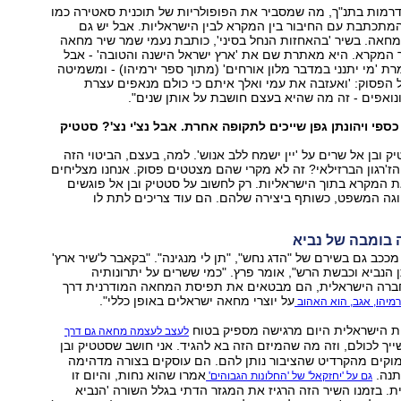
רמות בתנ"ך, מה שמסביר את הפופולריות של תוכנית סאטירה כמו
המתכתבת עם החיבור בין המקרא לבין הישראליות. אבל יש גם
חאה. בשיר 'בהאחזות הנחל בסיני', כותבת נעמי שמר שיר מחאה
 המקרא. היא מאתרת שם את 'ארץ ישראל הישנה והטובה' - אבל
רת 'מי יתנני במדבר מלון אורחים' (מתוך ספר ירמיהו) - ומשמיטה
 הפסוק: 'ואעזבה את עמי ואלך איתם כי כולם מנאפים עצרת
 ונואפים - זה מה שהיא בעצם חושבת על אותן שנים".
ספי ויהונתן גפן שייכים לתקופה אחרת. אבל נצ'י נצ'? סטטיק
יק ובן אל שרים על 'יין ישמח ללב אנוש'. למה, בעצם, הביטוי הזה
 הז'רגון הברזילאי? זה לא מקרי שהם מצטטים פסוק. אנחנו מצליחים
 המקרא בתוך הישראליות. רק לחשוב על סטטיק ובן אל פוגשים
וגה המשפט, כשותף ביצירה שלהם. הם עוד צריכים לתת לו
ה בומבה של נביא
ככב גם בשירם של "הדג נחש", "תן לי מנגינה". "בקאבר ל'שיר ארץ'
תן הנביא וכבשת הרש", אומר פרץ. "כמי ששרים על יתרונותיה
ברה הישראלית, הם מבטאים את תפיסת המחאה המודרנית דרך
על יוצרי מחאה ישראלים באופן כללי".
רמיהו, אגב, הוא האהוב
יות הישראלית היום מרגישה מספיק בטוח
לעצב לעצמה מחאה גם דרך
ייך לכולם, וזה מה שהמיזם הזה בא להגיד. אני חושב שסטטיק ובן
מוקים מהקרדיט שהציבור נותן להם. הם עוסקים בצורה מדהימה
תנה.
אמרו שהוא נחות, והיום זו
גם על 'יחזקאל' של 'החלונות הגבוהים'
. בזמנו השיר הזה הרגיז את המגזר הדתי בגלל השורה 'הנביא