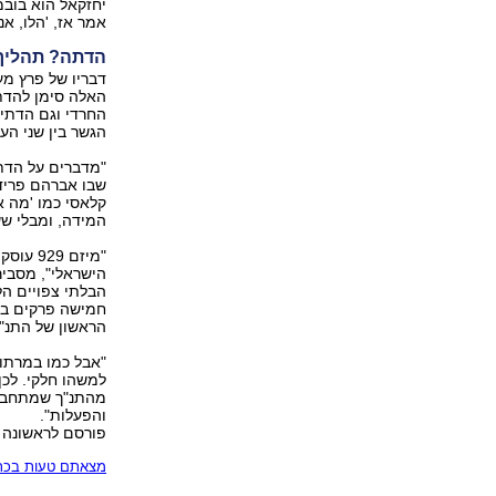
יחזקאל הוא בובמה
אמר אז, 'הלו, א
הדתה? תהליך
דבריו של פרץ מע
האלה סימן להדת
החרדי וגם הדתי-
הגשר בין שני העו
"מדברים על הדתה
שבו אברהם פריד 
קלאסי כמו 'מה א
המידה, ומבלי ש
"מיזם 
הישראלי", מסביר
חמישה פרקים ביו
הראשון של התנ"ך
"אבל כמו במרתון
מהתנ"ך שמתחברי
והפעלות".
פורסם לראשונה 22.03.18, 18:04
מצאתם טעות בכתב