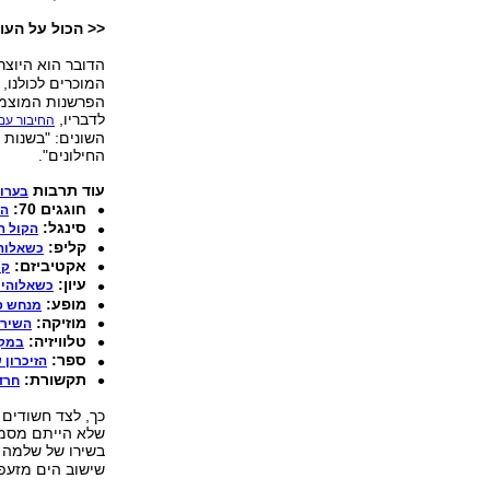
<< הכול על העול
הדובר הוא היוצר 
המוכרים לכולנו
הפרשנות המוצמדת
לדבריו,
החיבור עם
השונים: "בשנות 
החילונים".
עוד תרבות
בערוץ
חוגגים 70:
הח
סינגל:
הקול ה
קליפ:
כשאלוהי
אקטיביזם:
קו
עיון:
כשאלוהים
מופע:
מנחש פ
מוזיקה:
השירי
טלוויזיה:
במקו
ספר:
הזיכרון 
תקשורת:
חרד
כך, לצד חשודים 
שלא הייתם מסמנ
בשירו של שלמה א
שישוב הים מזעפו