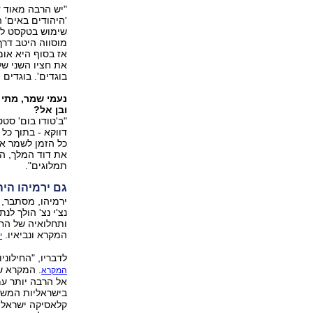
"יש הרבה מאוד ד
'היהודים באים' 
שימוש בטקסט למ
מוסווה היטב דרך
אז בסוף היא אומ
את חציו השני של
בוגדים'. בוגדים
נעמי שמר, מתי כ
ובן אל?
"ב'טודו בום' סטט
דווקא - בתוך כל
כל הזמן לשמר את
את דוד המלך, ה
תמלוגים".
גם ירמיהו הי
ירמיהו, מסתבר, מ
נצ'י נצ' הולך לנ
ותחלואיה של הח
המקרא ונביאיו.
י
לדבריו, "החילונ
. המקרא ש
המקרא
אל הרבה יותר ע
בישראליות המש
קלאסיקה ישראלית