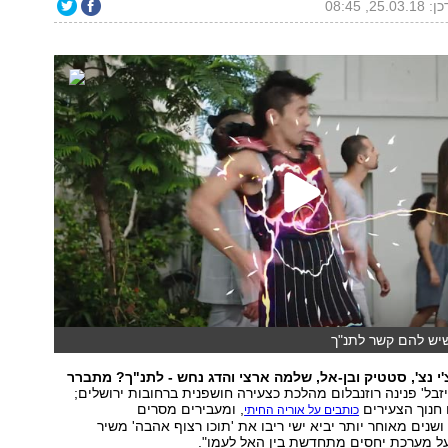
25.03, 08:45
יש להם קשר לתנ"ך
'י נצ', סטטיק ובן-אל, שלמה ארצי והדג נחש - לתנ"ך? מתברר
זבל' פנינה רוזנבלום מהלכת כצעירה חושפנית ברחובות ירושלים;
 חנוך הצעירים
, ומעבירים מסרים
כותבים על אוריה החיתי
שנים מאוחר יותר יביא ישי ריבו את 'תוכו רצוף אהבה' משיר
על מערכת יחסים מתחדשת בין האל לעמו".