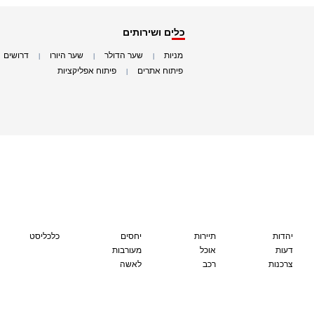
כלים ושירותים
מניות
שער הדולר
שער היורו
דרושים
|
|
|
|
פיתוח אתרים
פיתוח אפליקציות
|
|
יהדות
תיירות
יחסים
כלכליסט
דעות
אוכל
מעורבות
צרכנות
רכב
לאשה