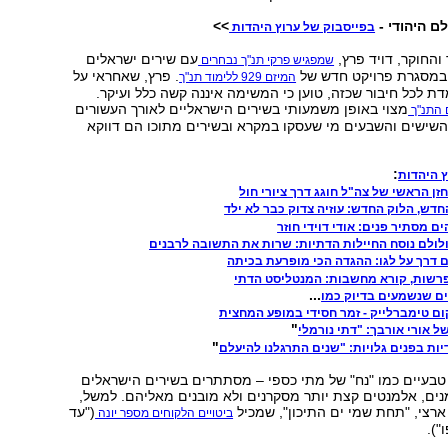
ם היהודי -
>>
בפייסבוק של ערוץ היהדות
והחוקר, דויד פרץ,
עם שירים ישראלים
שמפגיש פרקי תנ"ך נבחרים
, במסגרת פרויקט חדש של
. פרץ, שאחראי על
המיזם 929 ללימוד תנ"ך
 לכל חיבור שכזה, טוען כי המשימה איננה קשה כלל ועיקר.
מצוי באופן משמעותי בשירים הישראליים לאורך העשורים
 התנ"ך
השישים והשבעים מי שעסקו במקרא ובשירים מתוכו הם דווקא
:
 היהדות
זן הראשי של צה"ל חוגג דרך ציורי חול
חדש, הלוק החדש: עוזיה צדוק כבר לא ילד
ם מסתיר פנים: אודי דוידי חוזר
לולם נוסח החיילות הדתיות: שרות את התשובה לרבנים
 דרך על לגו: ההגדה הכי מופרעת בכיתה
רשות, קורא מחשבות: המנטליסט הדתי
...
ם שנשמעים בדיוק כמו
ם טימברלייק - זמר חסידי במופע המחצית
"
של אורי אורבך: "דתי נורמלי
"
יות בפנים גלויות: "שנים התרגלנו להיעלם
טבעיים כמו "נח" של מתי כספי – מסתתרים בשירים הישראלים
ים, אלמנטים קצת יותר מסקרנים ולא מובנים מאליהם. למשל,
רצי, "תחת שמי ים התיכון", שמכיל
("עד
ביטויים הלקוחים מספר יונה
").