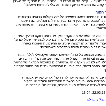
 של נביא'. קיימו על זה אפילו דיון בכנסת, וחיים חפר (כותב השיר)
ני קורא את המקרא בדיוק כמוכם, וזה שלי לא פחות משלכם'".
 הפוך
ניינים במיוחד כשהם נשמעים על רקע הקולות הרואים בחיבורים
ה. "השבטים שריבלין מדבר עליהם גדלים והולכים. גם השבט
לאומי. מצד שני, דווקא החילוניות שמדברת בשפה הזו מהווה את
למות".
 אבל זה ממש לא מה שקורה כאן. אני רואה דווקא תהליך הפוך
מנהל שיח עם סטטיק ובן אל. פריד גם יכול לבצע שיר שכול ישראלי
ברך' ולהפוך אותו למשהו שונה. אז ההשפעות הפוכות באותה
שמים לב הציבורים האלה מתקרבים לישראליות".
929 עוסק בהפצה והנגשה של התנ"ך כמשהו רלוונטי ואקטואלי לכלל הציבור
 צבקה (ביקו) ארן, המנהל את החממה שבתוכה נולדו החיבורים
הבלתי צפויים הללו. "יש לנו כ-95 אלף איש שמשתתפים בתוכנית המלאה של קריאת
ם. בספר דניאל, בסביבות יום העצמאות, נסיים את מחזור הקריאה
.
 שבו אתה לא רוצה או יכול לרוץ הכול, אז גם כאן יש אפשרות
למשהו חלקי. לכן כפיילוט אנחנו מעלים לרשתות החברתיות ולגל"צ 70 פרקים
ם לשירים ישראלים מאוד מוכרים, וכל זה מלווה בפרסים
ה? כתבו לנו