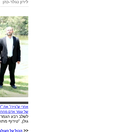
לירון נגלר-כהן
אחרי ש"גיירו" את "TOY" של נטע ברזילי
של עומר אדם מהחוף
לשלב רבע הגמר 
גולן, "טירוף מתו
<<
הכול על העולם