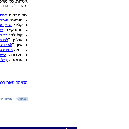
גיטרות, כלי נשי
מהחבר'ה בהרכב"
עוד תרבות
בערוץ
תופעה:
הזמרת
קליפ:
שירן יהו
סרט קצר:
בט
קולולם:
בכורה
אולפן: "
לכו תג
עיון: "
לא יכול
רומן:
חוויות ש
תערוכה:
יציא
מחזמר:
קרליב
מצאתם טעות בכתב
תגיות:
מוזיקה יה