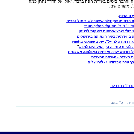
פה והרבה ביטים בעזרת הפה בלבד. "אולי על הדרך נחתן כמה
, מקווים שם.
:
 היהדות
 הדתייה שקיבלה אישור לשיר מול גברים
די: "גיור" מוזיקלי בהליך מזורז
יפול: שבע אימהות צועקות לבניהן
 בין-דתית בעיר העתיקה בירושלים
ידו תודה לחייל": יעקב שוואקי ב-ynet
"
ה להיות סתירה בין האלוהים למדע
ל דורות: ילדה מזרחית באולפנה אשכנזית
ת מצרים - הגרסה המצרית
ך עלה מברודוויי - לירושלים
ה? כתבו לנו
ודית
ט"ו באב