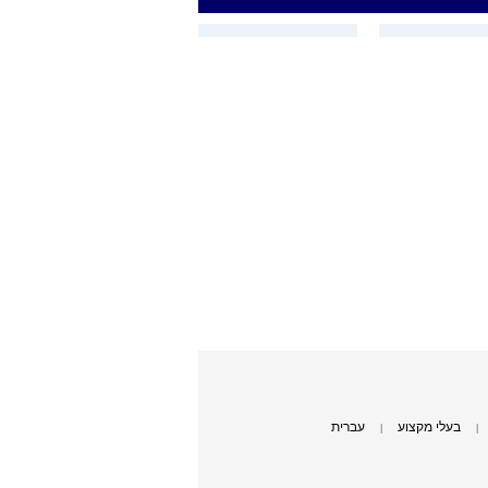
בעלי מקצוע
עברית
|
|