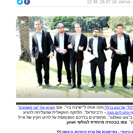
פורסם: 26.07.18, 12:38
והכו אותו ל"ישיבה בוי", וגם
הוציאו את "שני משוגעים"
– ה"ביטדוס", הלהקה הווקאלית שהצליחה להגיע
 ונתנו להם מצה
ב"גוט טאלנט", מתפרעים בדרכם המנומסת על להיט הקיץ של אייל
ק".
צפו בבכורה מיוחדת לגולשי ynet.
>>
 היהודי - בפייסבוק של ערוץ היהדות. היכנסו