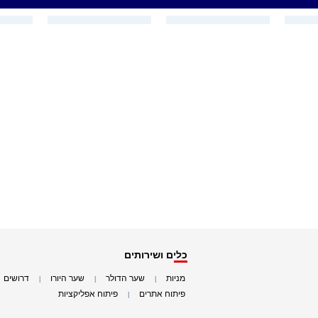
כלים ושירותים
מניות
שער הדולר
שער היורו
דרושים
|
|
|
|
פיתוח אתרים
פיתוח אפליקציות
|
|