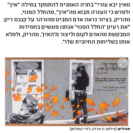
מאין יבא עזרי" בחרה האמנית להתמקד במילה "אין"
ולפרש כי העזרה תבוא מה"אין", מהחלל הפנוי,
מהריק. בציור נראה אדם המביט מהורהר על קנבס ריק:
"את רעיון 'החלל הפנוי' אנחנו פוגשים בחסידות
המבקשת מהאדם לקום וליצור מ'האין', מהריק, ולמלא
אותו בשליחות החיובית שלו".
תהילים
(צילום: רן ארדה, ג'ודי קופלמן)