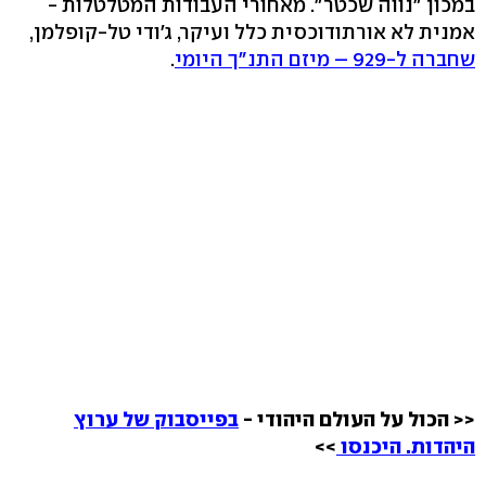
במכון "נווה שכטר". מאחורי העבודות המטלטלות -
אמנית לא אורתודוכסית כלל ועיקר, ג'ודי טל-קופלמן,
שחברה ל-929 – מיזם התנ"ך היומי
.
<< הכול על העולם היהודי -
בפייסבוק של ערוץ
היהדות. היכנסו
>>