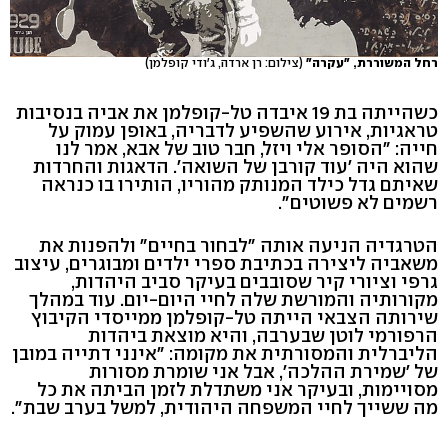
רחל המשוררת, "עקרה"
(צילום: רן ארדה, ג'ודי קופלמן)
כשהייתה בת 19 איבדה טל-קופלמן את אביה בנסיבות
טראגיות, אירוע שהשפיע לדבריה, באופן עמוק על
חייה: "הסופר אלי ויזל, חבר טוב של אבא, אמר לנו
שהוא היה 'עוד קורבן של השואה'. הדאגות והחרדות
שאיתם גדל כילד המנותק מהוריו, הותירו בו כנראה
רשמים לא פשוטים".
הטרגדיה הניעה אותה "לבחור בחיים" ולהפנות את
משאביה ליצירה בכתיבת ספרי ילדים ומבוגרים, עיצוב
גרפי וציורי קיר שסובבים בעיקר סביב היהדות,
מקורותיה והמורשת שלה לחיי היום-יום. עוד במהלך
שירותה הצבאי הייתה טל-קופלמן ממייסדי הקיבוץ
הרפורמי לוטן שבערבה, והיא מוצאת ביהדות
הליברלית והמסורתית את מקומה: "אינני דתייה במובן
של 'שמירת ההלכה', אבל אני שומרת מסורות
מסויימות, ובעיקר אני משתדלת לזמן הביתה את כל
מה ששייך לחיי המשפחה היהודית, למשל בערב שבת".