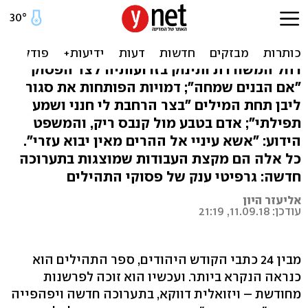
תפילה בלי כיפה: תהילים על
הקירות
רחל המשוררת ותינוק בזרועותיה לצד הפסוק
"אם הבנים שמחה"; דמויות הפותחות את סגור
ליבן תחת המילים "בצר הרחבת לי חנני ושמע
תפילתי"; אדם בטבע מול קנבס ריק, והמשפט
הידוע: "אשא עיניי אל ההרים מאין יבוא עזרי".
כל אלה הם מקצת העבודות שמוצגות בתערוכה
חדשה: גרפיטי ענק של פסוקי התהילים
אליעזר היון
עודכן: 11.09.18, 21:19
מבין 24 כתבי הקודש היהודים, ספר התהילים הוא
כנראה הנקרא ביותר. ועכשיו הוא זוכה לפרשנות
מחודשת – ויזואלית דווקא, בתערוכה חדשה ויפהפייה