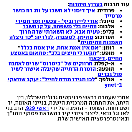
עוד תרבות
בערוץ היהדות
:
פרודיה:
איך דיסני לא חשבו על זה: דה כושר
מרמייד
סינגל:
אורי לייזרוביץ' - עכשיו זמר חסידי
אלבום:
החיים בלי משפחה, על קו השבר
קליפ:
טעית אבא, לא השארתי שדה חרוך
תערוכה:
מתימן, למעברה, לגלריה: "כך ניצלה
האמנות התימנית
"
רומן: "
אם אין אמת אחת, אין אמת בכלל
"
מופע: "
תקעו לי חיצים בלב": פתאום באמצע
החיים, דיכאון
א-קפלה:
הרווקים של "ביטדוס" שרים לאהבה
תופעה:
הזמרת הדתייה שקיבלה אישור לשיר
מול גברים
אולפן: "
לכו תגידו תודה לחייל": יעקב שוואקי
ב-ynet
אחרי שעמדה בראש פרויקטים גדולים שכללו, בין
היתר, את התחנה המרכזית הישנה, בנייני האומה, יד
ושם וחוות השומר - הוזמנה על ידי
ראשי 929
, הרב בני
לאו וגל גבאי, ליצור ציורי קיר בהשראת פסוקי התנ"ך
ובאינטרפרטציה האישית שלה.