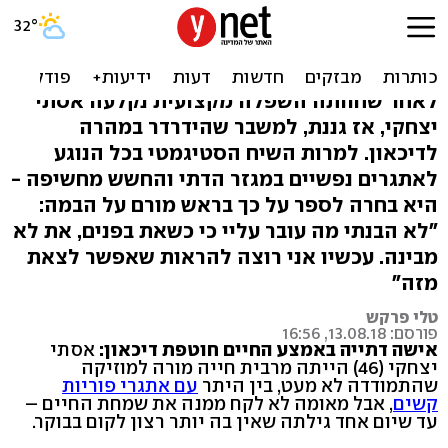
"תקעו לי חיצים בלב": פתאום
באמצע החיים, דיכאון
לאחר שחוותה השפלה מקצועית נקלעה אסתי
יצחקי, אז גננת, למשבר שהידרדר במהרה
לדיכאון. למרות השיח הסטיגמטי בכל הנוגע
לאתגרים נפשיים במגזר הדתי והחשש מחשיפה -
היא בחרה לספר על כך בראש מורם על הבמה:
"לא הבנתי מה עובר עליי כי כשאת בפנים, את לא
מבינה. עכשיו אני רוצה להראות שאפשר לצאת
מזה"
טלי פרקש
פורסם: 13.08.18, 16:56
אישה דתייה באמצע החיים חוטפת דיכאון:
אסתי
יצחקי (46) הייתה מרבית חייה מורה למוזיקה
שהתמודדה לא מעט, בין היתר
עם אתגרי פוריות
קשים
, אבל מאומה לא לקח ממנה את שמחת החיים –
עד שיום אחד גילתה שאין בה יותר רצון לקום בבוקר.