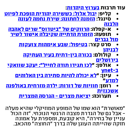
עוד תרבות
בערוץ היהדות
:
קליפ:
יבול אלול: כששירה יהודית הופכת לפיוט
סינגל:
הזמנה לחתונה: שירת נחמה לעונה
הלבנה
א-קפלה:
הרווקים של "ביטדוס" שרים לאהבה
תופעה:
הזמרת הדתייה שקיבלה אישור לשיר
מול גברים
סרט קצר:
בטיפול: שבע אימהות צועקות
לבניהן
קולולם:
בכורה בין-דתית בעיר העתיקה
בירושלים
אולפן: "
לכו תגידו תודה לחייל": יעקב שוואקי
ב-ynet
עיון: "
לא יכולה להיות סתירה בין האלוהים
למדע
"
רומן:
חוויות של דורות: ילדה מזרחית באולפנה
אשכנזית
תערוכה:
יציאת מצרים - הגרסה המצרית
"מאושרת" הוא שמו של המופע המוזיקלי שהיא מעלה
- אבל גם של הגדרת מצבה הרגשי הנוכחי. "זה הכול
עניין של בחירה", היא קובעת, ומספרת על אמונה
חזקה שהייתה העוגן שלה בדרך "החוצה" מהכאב.