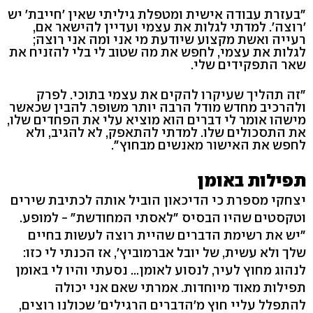
"בעזרת עבודה אישית ומטפלת גיליתי שאין 'חייבת' יש
'רוצה'. למדתי לגלות את עצמי ועדיין להישאר אם,
רעייה ואשת מקצוע שיודעת מי אני ומה אני רוצה;
לגלות את עצמי, לחפש את מה שטוב לי בלי להזניח את
שאר התפקידים שלי.
"זה תהליך שעיקרו להקים את עצמי בתוכי. לפרק
ולהרכיב מחדש מודל הרבה יותר משופר. להבין שכאשר
מישהו אומר לי דברים הוא מוציא עלי את הפחדים שלו,
את התסכולים שלו. למדתי להתאפק, לא להגיב, ולא
לחפש את האישור מאנשים מבחוץ".
תפילות באומן
יצחקי מספרת כי הדיכאון הוביל אותה לכתיבת שירים
וטקסטים שהיו הבסיס "לאסתי המחודשת" - למופע.
"יש את רשימת הדברים שהיית רוצה לעשות בחיים
שלך ולא עשית, של יובל אברמוביץ', אז הכנתי לי כזו:
לנהוג מחוץ לעיר, לנסוע לאומן... נסעתי והיו לי באומן
תפילות מאוד מיוחדות. אמרתי שאם אני יכולה
להתפלל עליי חוץ מ'הדברים הרגילים' שכולנו רוצים,