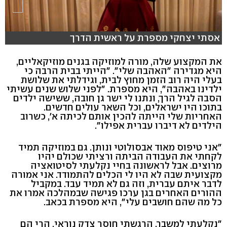
אסתי יצחקי מספרת על ראשית הדרך
את המקצוע שלה, מורה למוזיקה בגנים מוזיקאליים,
היא מגדירה "האהבה שלי". "הייתי בבית הרבה כי
בעלי היה רוב הזמן מחוץ לבית, וגידלתי את שלושת
ילדינו באהבה", היא מספרת. "לפני שלוש שנים עשיתי
הסבה לגיל הרך, ונתנו לי ישר גן חובה, ששישה ילדים
בתוכו היו ישראלים, וכל השאר עולים חדשים.
האחריות שלי הייתה להכין אותם לכיתה א', כשרוב
הילדים לא דיברו עברית אפילו".
"אני טיפוס מאוד אבסולוטי ונותן. גם במוזיקה תמיד
לקחתי את העבודה הביתה ורציתי שכולם יהיו
מרוצים. אבל לראשונה בחיי נקלעתי לסיטואציה
מקצועית שבה לא היו לי הכלים להתמודד. אני אמורה
לדבר איתם עברית, וזה גם לא תמיד עבד. במקביל
ההורים האחרים בגן ערכו פגישה שבמהלכה אמרו את
כל מה שהם חושבים עלי", היא מספרת בכאב.
"נקלעתי למשבר. הרגשתי חוסר צדק נוראי. הרי הם