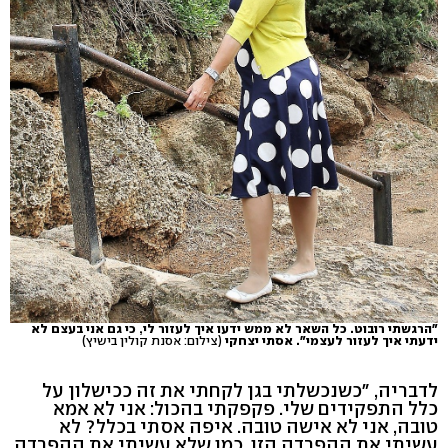
"הרגשתי רובוט. כל השאר לא ממש ידעו איך לעזור לי, כי גם אני בעצם לא
ידעתי איך לעזור לעצמי". אסתי יצחקי
(צילום: אסנת קולין בישיץ)
לדבריה, "כשנכשלתי בגן לקחתי את זה ככישלון על
כלל התפקידים שלי. פקפקתי בהכול: אני לא אמא
טובה, אני לא אישה טובה. איפה אסתי בכלל? לא
עשיתי את ההפרדה הזו, כמו שלא עשיתי את ההפרדה