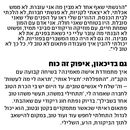
"הרגשתי שאף אחד לא מבין מה אני עוברת. לא ממש
אכלתי, לא יצאתי לקניות, לא פגשתי חברות, לא הלכתי
לבית הכנסת. ההורים שלי ראו על הפנים שלי שאני
סובלת. היו בטוחים שאני חולה. אני אדם עם המון
שמחת חיים, עם מוזיקה וריקודים סביבי תמיד, ופשוט
לא הבנתי מה עובר עליי כי כשאת בפנים, את לא
מבינה. זה גם לא היה כמו המשברים בפוריות. לא
יכולתי להבין איך מעבודה פתאום לא טוב לי. כל כך לא
טוב לי".
גם בדיכאון, איפוק זה כוח
איך מתמודדת אישה מאמינה? בשיחה קבועה עם
הקב"ה. "התפללתי: 'תציל אותי', 'תראה לי מה לעשות'
– וה' שלח לי אנשים טובים. עד היום יש בי הכרת הטוב
לחברה שאמרה לי, 'תתחילי במשהו, תעשי משהו טוב
אחד בשבילך'. בדיוק נפתח חוג ריקודי עם שאהבתי.
פתאום ראיתי שכאשר מתמקדים בקטן ובטוב, הוא יכול
לגדול. התחלתי לחפש עוד ועוד טוב, במקום להישאב
לתוך הביקורת, הרע, השלילי.