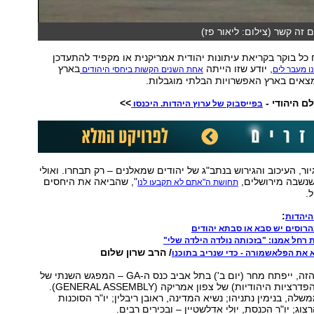
 זה קשר (צילום: ליאור פז)
כל בוקר בקריאת עיתונות יהודית אמריקנית או מקפיד להתעדכן
, יודע שזו הייתה
בארץ
ו מעבר לים
אחת השנים הקשות ביחסי היהודים
צאים בארץ האפשרויות הבלתי מוגבלות.
ם היהודי -
>>
בפייסבוק של ערוץ היהדות. היכנסו
ור, העיכוב והגירוש בנתב"ג של יהודים שמאלנים – רק תבחרו. ואולי
נשבה מירושלים,
", שהביאה את היחסים
תחושת ה"אתם לא תקבעו לנו
.
:
היהדות
 רחל אמנו: "בזכותה נולדה הילדה שלי"
/ הרב שרון שלום
את הפלאשמורה - כדי שנריב בתוכנו
על הרקע הקשה הזה, ייפתח מחר (יום ב') בתל אביב כנס ה-GA – המפגש השנתי של
ראשי הקהילות (הפדרציות היהודיות) של צפון אמריקה (GENERAL ASSEMBLY).
לה, בנימין נתניהו; נשיא המדינה, ראובן ריבלין; יו"ר הסוכנות
צוג; יו"ר הכנסת, יולי אדלשטיין – ובכירים רבים.