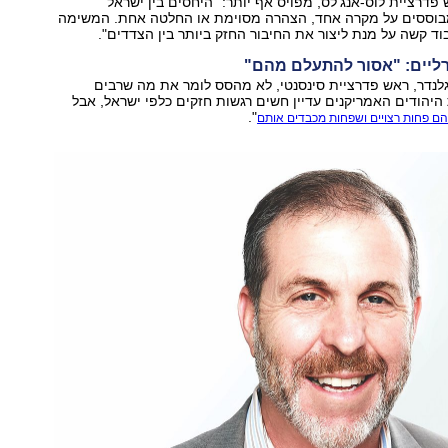
ש פדרציית לוס-אנג'לס, מפויס אף יותר: "היחסים בין ישראל
בוססים על מקרה אחד, הצהרה מסוימת או החלטה אחת. המשימה
בוד קשה על מנת ליצור את החיבור החזק ביותר בין הצדדים".
ליים: "אסור להתעלם מהם"
לנדר, ראש פדרציית סינסנטי, לא מהסס לומר את מה שרבים
היהודים האמריקנים עדיין חשים רגשות חזקים כלפי ישראל, אבל
".
ם פחות רצויים ושפחות מכבדים אותם