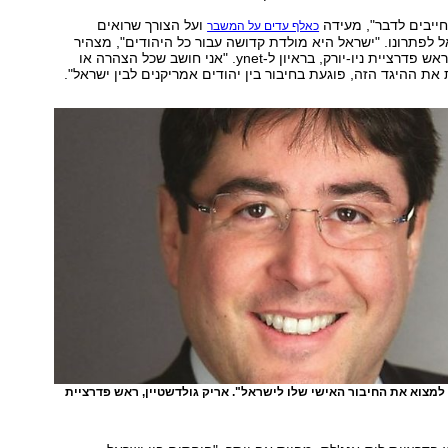
חייבים לדבר", מעידה
ועל הצורך שרואים
כאלף עדים על המשבר
 לפתרונו. "ישראל היא מולדת קדושה עבור כל היהודים", מצהיר
אריק גולדשטיין, ראש פדרציית ניו-יורק, בראיון ל-ynet. "אני חושב שכל הצהרה או
את ההיגד הזה, פוגעת בחיבור בין יהודים אמריקנים לבין ישראל".
 למצוא את החיבור האישי שלו לישראל". אריק גולדשטיין, ראש פדרציית