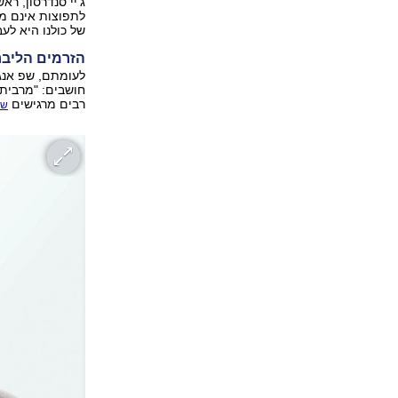
ג'יי סנדרסון, רא
לתפוצות אינם מ
של כולנו היא לע
הזרמים הליבר
לעומתם, שפ אנג
חושבים: "מרבית 
רבים מרגישים
שה