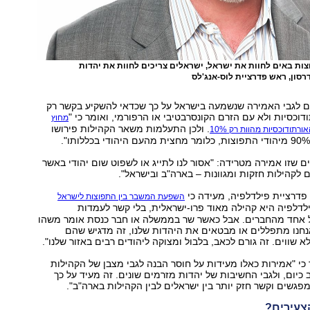
צות באים לחוות את ישראל, ישראלים צריכים לחוות את יהדות
דרסון, ראש פדרציית לוס-אנג'לס
גם לגבי האמירה שנשמעה בישראל על כך שכדאי להשקיע בקשר רק
דוכסיות ולא עם הזרם הקונסרבטיבי או הרפורמי, ואומר כי "
מחוץ
. ולכן התעלמות משאר הקהילות פירושו
רתודוכסיות מהוות רק 10%
ם שזו אמירה מטרידה: "אסור לנו לתייג או לשפוט שום יהודי באשר
ם לקהילות חזקות ומגוונות – בארה"ב ובישראל".
פדרציית פילדלפיה, מעידה כי
השפעת המשבר בין התפוצות לישראל
ילדלפיה היא קהילה מאוד פרו-ישראלית, בלי קשר לעמדות
ל אחד מהחברים. אבל כאשר שר בממשלה או חבר כנסת אומר משהו
נחנו מתפללים או מבטאים את היהדות שלנו, זה מדגיש שהם
 שווים. זה גורם לכאב, בלבול ומצוקה ליהודים רבים באזור שלנו".
 כי "אמירות כאלו מעידות על חוסר הבנה לגבי מצבן של הקהילות
 כיום, ולגבי החשיבות של יהדות מזרמים שונים. זה מעיד על כך
מפגשים וקשר חזק יותר בין ישראלים לבין הקהילות בארה"ב".
צעירים?