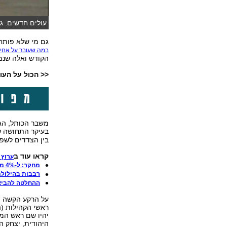
עולים חדשים: גם
גם מי שלא פותח 
במה שעובר על אחינ
הקודש ואלה שנמ
<< הכול על העול
משבר הכותל, הגי
בעיקר התחושה ש
בין הצדדים לשפל
קראו עוד ב
ערוץ 
מחקר: ל-4% מהרוסים יש סבא או סבתא יהודים
רבבות בהילולת
ההחלטה להביא 
יהיו שם ראש הממש
היהודית, יצחק הר