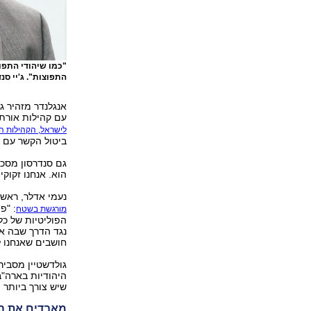
"כמו שיהודי התפו
התפוצות". ג'יי סנ
אנגלנדר מזהיר 
עם קהילות אורתו
לישראל, הקהילות האו
ביטול הקשר עם 90% מיהודי התפוצות, כלומר מחצית מהעם היהודי בכללותו".
גם סנדרסון מסכי
הוא. אנחנו זקוקי
נעמי אדלר, ראש 
: "פ
מורגשת בשטח
הפוליטיות של כ
נגד הדרך שבה א
חושבים שאנחנו לא
גולדשטיין מסביר
היהודיות בארה"ב
שיש צורך ביותר 
מאבדים את ה