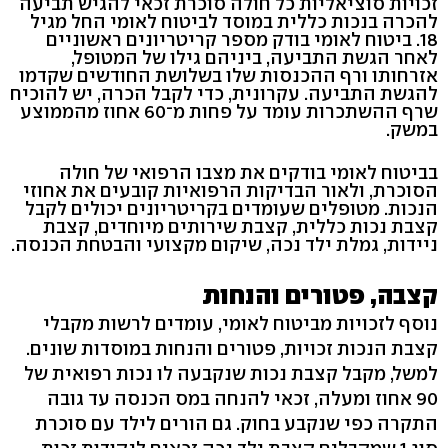
זכויות סוציאליות כל חולה סוכרת זכאי להגיש תביעה
להכרה בנכות כללית במוסד לביטוח לאומי החל מגיל
18. ביטוח לאומי בודק מספר קריטריונים ראשוניים
לאחר הגשת התביעה, ביניהם גילו של המטופל,
אזרחותו ורף ההכנסות שלו בשלושת החודשים שקדמו
להגשת התביעה. עקרונית, כדי לקבל הכרה, יש להוכיח
שרף ההשתכרות עומד על פחות מ־60 אחוז מהממוצע
במשק.
בביטוח לאומי בודקים את מצבו הרפואי של חולה
הסוכרת, ולאור הבדיקות הרפואיות קובעים את אחוזי
הנכות. מטופלים שעומדים בקריטריונים יכולים לקבל
קצבת נכות כללית, קצבת שירותים מיוחדים, קצבת
ניידות, גמלת ילד נכה, שיקום מקצועי והבטחת הכנסה.
קצבה, פטורים והנחות
נוסף לזכויות מביטוח לאומי, עומדים לרשות מקבלי
קצבת הנכות זכויות, פטורים והנחות במוסדות שונים.
למשל, מקבל קצבת נכות שנקבעה לו נכות רפואית של
90 אחוז ומעלה, זכאי להנחה במס הכנסה עד גובה
התקרה כפי שנקבע בחוק. גם הורים לילד עם סוכרת