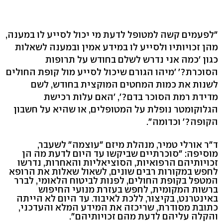
"לפעמים קשה למטופל לדעת מי יכול לסייע לו במענה,
מהן זכויותיו ולסייע לו במידע אמין ובמענה לשאלות
כגון 'כמה אני נדרש לשלם בחודש על תרופות
הסוכרת?' 'מיהו הגורם שיכול לסייע מול קופת החולים
לשנות את כמות המחטים המוקצית בחודש, לשם
מדידת רמת הסוכר בדם?', 'האם עלות רכישת
הגלוקומטר נופלת על המטופלים, או שהיא על חשבון
הקופה?' וכדומה".
ד"ר אורלי טמיר, מנהלת מיזם "עוצמה" לשעבר,
מוסיפה: "סוכרתיים שביקשו עד היום לדעת מה הן
זכויותיהם הרפואיות, הסוציאליות והאחרות, נדרשו
לחפש במקורות רבים שונים, לשאול שאלות את הרופא
המטפל בקופת החולים, לפנות לביטוח הלאומי, לברר
ברשות המקומית, לחפש בעזרת מנועי החיפוש
באינטרנט, בקיצור, ללכת לאיבוד. עד היום לא הייתה
כתובת מסודרת, שריכזה את המידע המלא והעדכני,
והקלה עליהם לדעת מהם זכויותיהם".