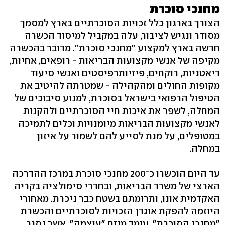
מחנכי סוכרת
הצורך בארגון כלל זכויות הסוכרתיים בארץ למסמך
מסודר ונגיש לציבור, עלה במקביל למיסוד הכשרה
חדשה בארץ למקצוע "מחנכי סוכרת". מדובר בהכשרה
מקיפה של אנשי מקצועות הבריאות - רופאים, אחיות,
דיאטניות, רוקחים, פיזיותרפיסטים ואנשי סיעוד
מקופות החולים ומהקהילה - שמטרתה להיטיב את
הטיפול הרפואי בישראל בסוכרת, למנוע סיבוכים של
המחלה, לשפר את איכות חיי הסוכרתיים ולהקנות
לאנשי מקצועות הבריאות מיומנויות וכלים לתמיכה
במטופלים, על מנת לסייע להם לשמור על איזון
במחלה.
עד היום הוכשרו כ־200 מחנכי סוכרת במרכז ההדרכה
הארצי של משרד הבריאות, ובחדרי סימולציה בקריה
האקדמית אונו, ותרומתם בשטח כבר ניכרת. מאחורי
היוזמה להפקת אוגדן הזכויות לסוכרתיים והכשרת
"מחנכי הסוכרת", עומד מיזם "עוצמה", אשר נסגר