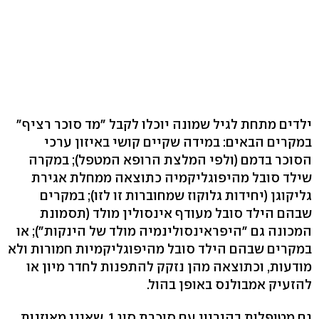
ילדים מתחת לגיל שמונה יוכלו לקבל "מד סוכר רציף"
במקרים הבאים: במידה שקיים קושי באיזון ערכי
הסוכר בדמם (ולפי המלצת הרופא המטפל); במקרה
שילד סובל מהיפוגליקמיה כתוצאה ממחלת אגירת
גליקוגן (יחידות גלוקוז שמחוברות זו לזו); במקרים
שבהם הילד סובל מעודף אינסולין מולד (תסמונת
המכונה גם "היפראינסולינמיה מולד של הינקות"); או
במקרים שבהם הילד סובל מהיפוגליקמיות חמורות ולא
מודעות, וכתוצאה מהן נזקק להתפנות לחדר מיון או
להזעיק אמבולנס באופן בהול.
גם מטופלות בהיריון עם סוכרת סוג 1, שאינן מאוזנות