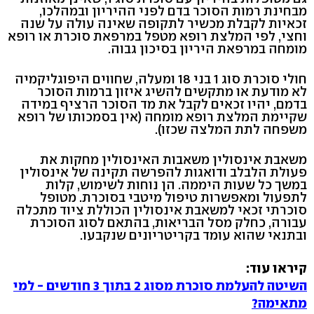
מבחינת רמות הסוכר בדם לפני ההיריון ובמהלכו,
זכאיות לקבלת מכשיר לתקופה שאינה עולה על שנה
וחצי, לפי המלצת רופא מטפל במרפאת סוכרת או רופא
מומחה במרפאת היריון בסיכון גבוה.
חולי סוכרת סוג 1 בני 18 ומעלה, שחווים היפוגליקמיה
לא מודעת או מתקשים להשיג איזון ברמות הסוכר
בדמם, יהיו זכאים לקבל את מד הסוכר הרציף במידה
שקיימת המלצת רופא מומחה (אין בסמכותו של רופא
משפחה לתת המלצה שכזו).
משאבת אינסולין משאבות האינסולין מחקות את
פעולת הלבלב ודואגות להפרשה תקינה של אינסולין
במשך כל שעות היממה. הן נוחות לשימוש, קלות
לתפעול ומאפשרות טיפול מיטבי בסוכרת. מטופל
סוכרתי זכאי למשאבת אינסולין הכוללת ציוד מתכלה
עבורה, כחלק מסל הבריאות, בהתאם לסוג הסוכרת
ובתנאי שהוא עומד בקריטריונים שנקבעו.
קיראו עוד:
השיטה להעלמת סוכרת מסוג 2 בתוך 3 חודשים - למי
מתאימה?