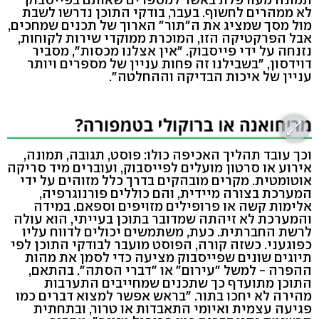
לא ממהרים לחשוף. בעבר, בודקי התוכן נדרשו לשבת
מול מסך שמציג את ה"תור" הארוך של תכנים שמחכים,
אבל הפרקטיקה הזו, המוכרת ממוקדי שירות לקוחות,
נזנחה על ידי פייסבוק. "אין אצלנו מכסות", מסביר
דוידסון, "בשבילנו זה פחות עניין של מספרים ויותר
עניין של איכות הבדיקה וההחלטה".
וכך עובד תהליך האכיפה כולו: פוסט, תגובה, תמונה,
אירוע או סרטון מועלים לפייסבוק, ועוברים מיד סריקה
אוטומטית. מקרים מובהקים בדרך כלל מזוהים על ידי
המערכת בצורה מיידית, והם כוללים פורנוגרפיה,
אלימות קשה או פרופילים מזויפים וספאם. במידה
והמערכת לא זיהתה שמדובר בתוכן בעייתי, הוא עולה
לרשת החברתית. כעת, משתמשים יכולים לדווח עליו
כפוגעני. כשזה קורה, הפוסט מועבר לבודקי התוכן לפי
תיוגים שונים שפייסבוק מציעה כדי לסמן את מהות
ההפרה - למשל "עירום" או "דברי הסתה". בהתאם,
התוכן מתועדף כך שתכנים שמחייבים התערבות
מהירה לא יחכו בתור. "בראש אפשר למצוא דברים כמו
פגיעה עצמית ואיומי התאבדות או טרור, ובתחתית