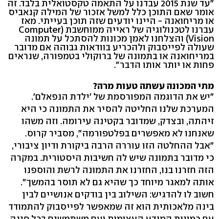
"עד שנת 2015 עבדנו על התאמה טקסטואלית בלבד. זה
אומר שאם התוכן כלל למשל אזכור של המילה קנאביס
או מריחואנה - היינו יודעים שזה תוכן בעייתי. מאז
עברנו לטכנולוגיה של ראייה ממוחשבת (Computer
Vision) והצלחנו לאמן מכונות להסתכל על תמונה
שעולה לפייסבוק ולהכריע בוודאות גבוהה אם מדובר
במריחואנה או בתמונה של ברוקולי בטמפורה, שנראים
פחות או יותר אותו הדבר".
מתי המכונה עשתה טעות מרה?
"יש את הדוגמה המפורסמת של 'ילדת הנפאלם'.
המערכת שלנו החליטה להסיר את התמונה כי היא
זיהתה, ובצדק, שמדובר בקטינה עירומה. וזה משהו
שאנחנו לא מאפשרים בפלטפורמה", מסביר קרוס.
"אבל ההחלטה הזו עוררה הרבה ביקורת ודיון ציבורי,
כי מדובר בתמונה שיש לה חשיבות היסטורית. במקרה
הזה חזרנו בנו, החזרנו את התמונה לרשת והוספנו
אותה למאגר מיוחד כך שהיא גם לא תוסר בהמשך".
חשוב לו להדגיש: השילוב בין בודקים אנושיים לבין
בינה מלאכותית הוא זה שמאפשר לפייסבוק להתמודד
עם כמויות המידע העצומות ועם משתמשים בכל פינה