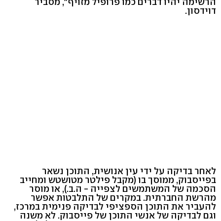
הרשימה יהיו דברים כמו פרופיל מזויף", מסביר
דוידסון.
לאחר בדיקה על ידי עין אנושית, התוכן נשאר
בפייסבוק, ממוסך בו (מקבל פילטר מטושטש ומחייב
הסכמה של המשתמשים לצפייה - ה.ב.), או מוסר
מהרשת החברתית. במקרים של התלבטות אפשר
להעביר את התוכן הספציפי לבדיקה פנימית במרכז,
וגם לבדיקה של אנשי התוכן של פייסבוק. לא משנה