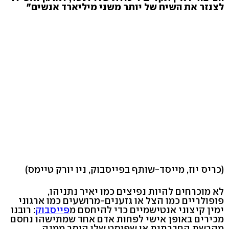
לצנזר את השיח של יותר משני מיליארד אנשים"
(כריס יוז, מייסד-שותף בפייסבוק, ניו יורק טיימס)
לא מוכרחים להיות נפיצים כמו יאיר נתניהו,
פופולריים כמו הצל או גזענים-מרושעים כמו ארגוני
ימין קיצוני אנטישמיים כדי להיחסם מ
פייסבוק
: רובנו
מכירים באופן אישי לפחות אדם אחד שמתישהו נחסם
מהרשת החברתית או שפוסט שלו הוסר ממנה.