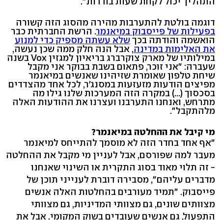
התהליך יכול לקחת שעות בודדות".
דוגמה בולטת להתערבות מהירה מהסוג הזה קשורה
בפעילות של פייסבוק במיאנמר
. הרשת החברתית כבר
הואשמה והודתה בכך
שלא עשתה מספיק כדי למנוע
את האלימות במדינה
, אבל הנה חלק ממה שכן נעשה,
במילותיו של מארק צוקרברג בריאיון למגזין Vox בשנה
שעברה: "אני זוכר, פתאום בשבת בבוקר אני מקבל
שיחת טלפון שאומרת שזיהינו שאנשים במיאנמר
מפיצים הודעות מזעזעות במסנג'ר, לכל אחד מהצדדים
בסכסוך (...) במקרה הזה המערכות שלנו גילו מה
מתרחש, ואנחנו התערבנו ועצרנו את ההודעות האלה
מלהתקבל".
מי קיבל את ההחלטה במיאנמר?
"אף אחד בחדר הזה לא מוסמך להתייחס למיאנמר
מעבר למה שפורסם, אבל לעניין מי מקבל את ההחלטה
- זה תלוי מאוד בסוג התקרית או השינוי שאנחנו
מדברים עליהם", מסבירה דוברת לענייני תוכן של
פייסבוק. "תמיד מעורבים בהחלטות האלה אנשים
מצוותים שונים, גם מצוותי המדיניות, גם מצוותי
התפעול, גם אנשים שעובדים בשוק המקומי. אבל את