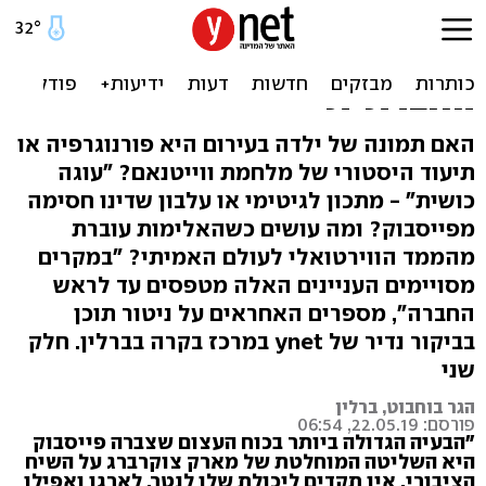
הסוד של פייסבוק: כך עובד
מנגנון הצנזורה של הרשת
החברתית
האם תמונה של ילדה בעירום היא פורנוגרפיה או
תיעוד היסטורי של מלחמת ווייטנאם? "עוגה
כושית" - מתכון לגיטימי או עלבון שדינו חסימה
מפייסבוק? ומה עושים כשהאלימות עוברת
מהממד הווירטואלי לעולם האמיתי? "במקרים
מסויימים העניינים האלה מטפסים עד לראש
החברה", מספרים האחראים על ניטור תוכן
בביקור נדיר של ynet במרכז בקרה בברלין. חלק
שני
הגר בוחבוט, ברלין
פורסם: 22.05.19, 06:54
"הבעיה הגדולה ביותר בכוח העצום שצברה פייסבוק
היא השליטה המוחלטת של מארק צוקרברג על השיח
הציבורי. אין תקדים ליכולת שלו לנטר, לארגן ואפילו