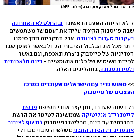
יותר מדי כוח? מארק צוקרברג
(צילום: AFP)
זו לא הייתה הפעם הראשונה
ובהחלט לא האחרונה
שבה פייסבוק הקימה עליה את זעמם של משתמשים
בעקבות טענות לצנזורה
. אבל התקריות ההן סימנו
יותר מכל את הבלבול הציבורי הגדול באשר לאופן שבו
המדיניות של פייסבוק נוצרת ונאכפת, וגם באשר
למידת השימוש של כלים אוטומטיים -
בינה מלאכותית
ולמידת מכונה
, בתהליכים האלה.
>>
מפגש נדיר עם הישראלים שעובדים במרכז
העצבים של פייסבוק
רק בשנה שעברה, זמן קצר אחרי חשיפת
פרשת
קיימברידג' אנליטיקה
שממשיכה לטלטל את הרשת
החברתית עד היום, החליטו בפייסבוק
לחשוף לציבור
את מדיניות הסרת התכני
ם שלפיה עובדים בודקי