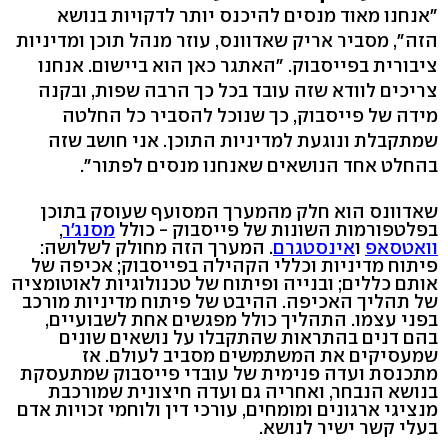
"אנחנו מאוד מנסים להיכנס יותר לדקויות בנושא
הזה", מסביר אריק שאדוונס, עוזר מנהל תוכן ומדיניות
ציבורית בפייסבוק. "האתגר כאן הוא ביישום. אנחנו
צריכים לוודא שזה עובד בכל כך הרבה שפות, ובקנה
מידה של פייסבוק, כך שנוכל להסביר כל החלטה
שמתקבלת ונוגעת למדיניות התוכן. אני חושב שזה
בהחלט אחד הנושאים שאנחנו מנסים לפתור".
שאדוונס הוא חלק מהמערך המסועף שעוסק בתוכן
בפלטפורמות השונות של פייסבוק - כולל
מסנג'ר
,
וואטסאפ
ו
אינסטגרם
. המערך הזה מחולק לשלושה:
פיתוח מדיניות וכללי הקהילה בפייסבוק; אכיפה של
אותם כללים; ובנייה ופיתוח של טכנולוגיות לאוטומציה
של תהליך האכיפה. ההיבט של פיתוח מדיניות מורכב
בפני עצמו. התהליך כולל מפגשים אחת לשבועיים,
בהם דנים בהתראות שהתקבלו על נושאים שונים
שמעסיקים את המשתמשים מסביב לעולם. אז
מתכנסת ועדה פנימית של עובדי פייסבוק שמתעסקת
בנושא הנבחר, ואחריה גם ועדה חיצונית שמורכבת
מנציגי ארגונים ומומחים, עורכי דין ולוחמי זכויות אדם
בעלי קשר ישיר לנושא.