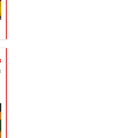
3
t
ת
ו