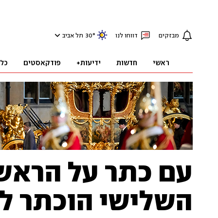
מבזקים
דווחו לנו
°
30
תל אביב
ראשי
חדשות
ידיעות+
פודקאסטים
כל
עם כתר על הראש 
השלישי הוכתר למ