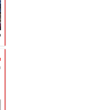
מ
3
t
ה
מ
ו