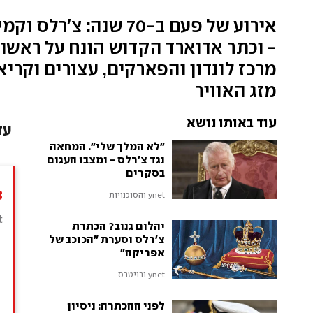
אירוע של פעם ב-70 
- וכתר אדוארד הקדוש הונח על ראשו. 
מרכז לונדון והפארקים, עצורים וקרי
מזג האוויר
עוד באותו נושא
עד
"לא המלך שלי". המחאה
נגד צ'רלס - ומצבו העגום
בסקרים
3
ynet והסוכנויות
t
יהלום גנוב? הכתרת
צ'רלס וסערת "הכוכב של
ה
אפריקה"
ש
ynet ורויטרס
ש
לפני ההכתרה: ניסיון