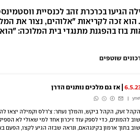
שנה: צ'רלס וקמילה הגיעו בכרכרת זהב לכנסיית ו
הוא זכה לקריאות "אלוהים, נצור את המלך
אות בוז בהפגנת מתנגדי בית המלוכה: "הו
כונים שוטפים
6.5.2
אז גם מלכים נותנים הדרן
yne
קהל זעק, הקהל ביקש, והמלך נעתר: צ'רלס וקמילה יצאו להו
וב להמונים, כדי לספק עוד זיכרון אחד למי שאולי לא הספי
וב בתוך ארמון בקינגהאם, ונראה שבזה הגיע לקצו, הפעם ב