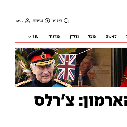
חיפוש
נגישות
כניסה
עוד
לאשה
אוכל
נדל"ן
אנרגיה
רמון: צ'רלס