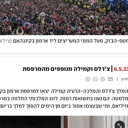
טס-הבזק, מעל המוני המעריצים ליד ארמון בקינגהאם
(
צילום: 
6.5.2
צ'רלס וקמילה מנופפים מהמרפסת
yne
מלך צ'רלס והמלכה-הרעיה קמילה יצאו למרפסת ארמון בקי
למטה. הם נענו בתשואות רמות. לזוג המלכותי התלווה במרפסת
ויליאם, ומי שבעצמו אמור ביום מן הימים להפוך למלך בריטני