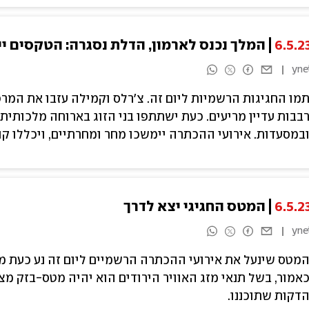
6.5.2
המלך נכנס לארמון, הדלת נסגרה: הטקסים י
yne
מו החגיגות הרשמיות ליום זה. צ'רלס וקמילה עזבו את המרפ
בבות עדיין מריעים. כעת ישתתפו בני הזוג בארוחה מלכותית, 
במסעדות. אירועי ההכתרה יימשכו מחר ומחרתיים, ויכללו קו
6.5.2
המטס החגיגי יצא לדרך
yne
מטס שינעל את אירועי ההכתרה הרשמיים ליום זה נע כעת מ
אמור, בשל תנאי מזג האוויר הירודים הוא יהיה מטס-בזק מצ
דקות שתוכננו.