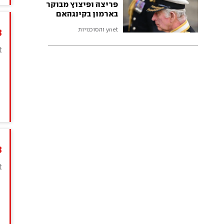
פריצה ופיצוץ מבוקר
בארמון בקינגהאם
ynet והסוכנויות
3
t
ת
ר
ו
3
t
ה
כ
ה