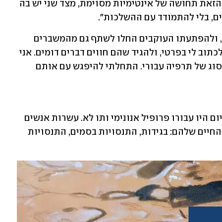
לפעמים ככה, כי מצד אחד יש בפלטפורמה הזאת תחושה של אינטימיות מסוימת, מצד שני יש בה 
, בלי להתמודד עם ההשלכות".
אז אריאל שיתף קצת מהמשבר שהוא חווה, ולהפתעתו העוקבים החלו לשתף גם מהמשברים 
שלהם. "אנשים התחילו לדבר איתי, כאילו, לכתוב לי בפרטי, ולהגיד שהם חווים דברים דומים. אני 
לא יודע אם לקרוא לזה טיפול, אבל זה היה סוג של תרפיה עבורי. התחלתי להיפגש עם אותם 
גרייזס ישב עם עשרות אנשים, שעד לאותו יום היו עבורו פרופיל אנונימי ותו לא. עשרות אנשים 
רצו לשתף אותו בווידויים על משבר אמצע החיים שלהם: בגידות, התנסויות בסמים, התנסויות 