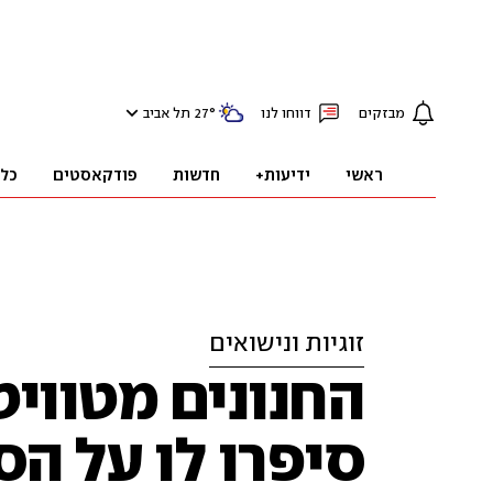
מבזקים
דווחו לנו
°
27
תל אביב
ראשי
ידיעות+
חדשות
פודקאסטים
כל
זוגיות ונישואים
החנונים מטוויט
סיפרו לו על הס