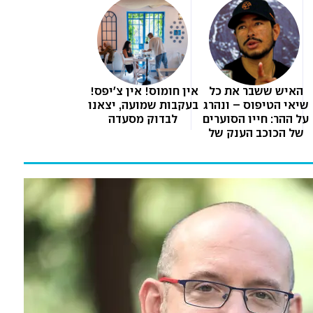
יור היה מתחת לאף 
האיש ששבר את כל 
אין חומוס! אין צ'יפס! 
של אבא שלי, הוא צרח 
שיאי הטיפוס – ונהרג 
בעקבות שמועה, יצאנו 
על ההר: חייו הסוערים 
לבדוק מסעדה
יהודייה, לנצח תישארי 
של הכוכב הענק של 
נטפליקס