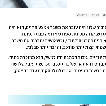
דה
זוגיות
סופשבוע
BDSM
(
צילום: shutterstock
)
אם היינו חיים בסרט הוליוודי קלישאתי והגיבור שלנו היה עובר את משבר אמצע החיים, הוא היה 
מאמץ את השילוש הקדוש של הקולנוע: מתגרש, קונה מכונית ספורט אדומה עם גג נפתח, 
ומאמץ לחיקו מאהבת צעירה. אבל אנחנו לא חיים בסרט הוליוודי, וכשאנשים עוברים את משבר 
חי, קצת יותר מורכב, והרבה יותר מבלבל. 
משבר אמצע החיים פוקד לא רק גיבורים הוליוודיים. גיבור הכתבה הזו למשל, הוא ממזכרת בתיה. 
ואם זה לא מספיק, הוא עובד ברשות המיסים. הכירו את אריאל גרייזס, בן 50, נשוי ואב לשלושה 
בנים. היום הוא עושה מחקר וניתוחי מדיניות ברשות המיסים, אך בגלגולו הקודם עבד בהייטק, 