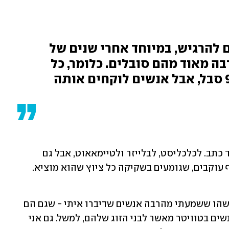
אני חושב שאנשים מחפשים להרגיש, במיוחד אחרי שנים של 
זוגיות. מה שמעניין זה שהרבה מאוד מהם סובלים. כלומר, כל 
ההתאהבות הזאת היא 95% סבל, אבל אנשים לוקחים אותה 
בשנים שקדמו להתפטרות הזו, גרייזס תמיד כתב. לכלכליסט, לבלייזר ולטיימאאוט, אבל גם 
"זה המקום שאני מרגיש בו הכי בנוח, וזה משהו ששמעתי מהרבה אנשים שדיברו איתי - שגם הם 
מרגישים הרבה יותר בנוח לספר דברים לאנשים בטוויטר מאשר לבני הזוג שלהם, למשל. גם אני 