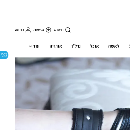
חיפוש
נגישות
כניסה
עוד
לאשה
אוכל
נדל"ן
אנרגיה