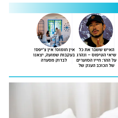
יור היה מתחת לאף 
האיש ששבר את כל 
אין חומוס! אין צ'יפס! 
של אבא שלי, הוא צרח 
שיאי הטיפוס – ונהרג 
בעקבות שמועה, יצאנו 
על ההר: חייו הסוערים 
לבדוק מסעדה
יהודייה, לנצח תישארי 
של הכוכב הענק של 
נטפליקס