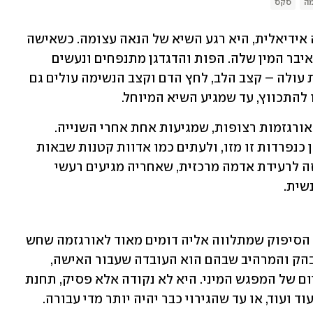
מה
סקס
האורגזמה הנשית, כשהיא מתרחשת בצורה אידיאלית, היא רגע השיא של הנאה עצומה. כשאישה 
מגורה מינית, זרימת דם מוגברת מגיעה אל איבר המין שלה. הפות והדגדגן מתנפחים ונעשים 
רגישים יותר למגע, וככל שהעוררות המינית עולה – קצב הלב, לחץ הדם וקצב הנשימה עולים גם 
 להתכווץ, עד שמגיע השיא המיוחל.
נשים יכולות לחוות אורגזמה אחת או כמה אורגזמות רצופות, שמגיעות אחת אחרי השנייה. 
לעתים נשים מתארות את האורגזמות שלהן כנפרדות זו מזו, ולעתים כמו אדוות קטנות שבאות 
אחרי הגל הראשי. אני אוהבת להשוות את זה לרעידת אדמה מרכזית, שאחריה מגיעים רעשי 
שית.
המנגנון הפיזיולוגי של האורגזמה ותחושת הסיפוק שמתלווה אליה דומים מאוד לאורגזמה שחש 
הגבר, אך בכל זאת ישנם כמה הבדלים. המובהק והמרהיב שבהם הוא העובדה שעבור האישה, 
אורגזמה לא מציינת בהכרח את נקודת הסיום של המפגש המיני. היא לא נקודה אלא פסיק, תחנת 
 ועוד, או עד שהגירוי כבר יהיה יותר מדי עבורה.