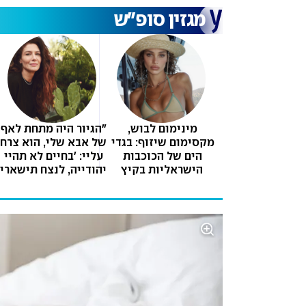
מגזין סופ"ש
מינימום לבוש, 
"הג
מקסימום שיזוף: בגדי 
הים של הכוכבות 
עליי: 'בחיים לא תהיי 
הישראליות בקיץ
השומרונית 
שהתגיירה'. הוא לא 
סלח לי עד יומו 
האחרון"