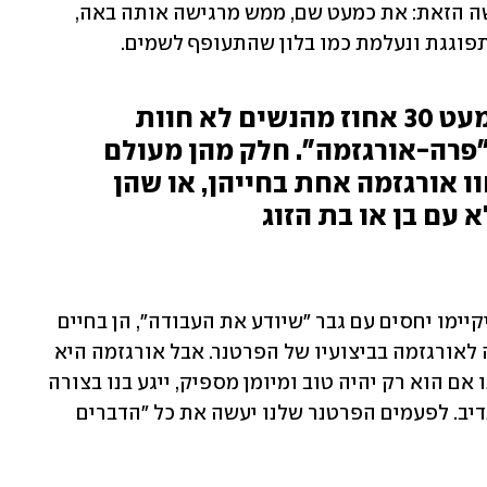
הרגשה שרוב הקוראות מכירות את התחושה הזאת: את כמעט שם, ממש מרגישה אותה באה, 
פוגגת ונעלמת כמו בלון שהתעופף לשמים.
לפי הספרות המחקרית, כמעט 30 אחוז מהנשים לא חוות 
אורגזמה, תופעה המכונה "פרה-אורגזמה". חלק מהן מעולם 
לא חוו אורגזמה, אחרות חוו אורגזמה אחת בחייהן, או שהן 
 עם בן או בת הזוג
רבות מאיתנו עדיין משוכנעות שאם הן לא יקיימו יחסים עם גבר "שיודע את העבודה", הן בחיים 
לא יגמרו וממהרות להאשים את אי-ההגעה לאורגזמה בביצועיו של הפרטנר. אבל אורגזמה היא 
לא תגמול או פרס שמישהו יכול להעניק לנו אם הוא רק יהיה טוב ומיומן מספיק, ייגע בנו בצורה 
נעימה ומענגת ויהיה קשוב לצרכים שלנו ונדיב. לפעמים הפרטנר שלנו יעשה את כל "הדברים 