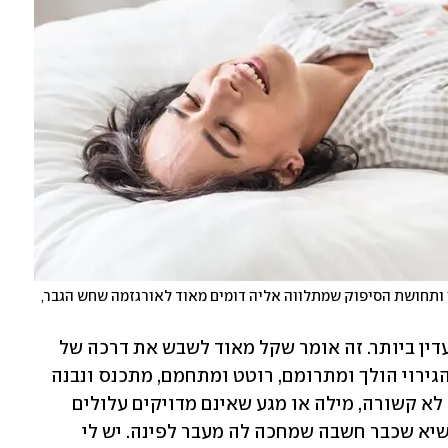
אורגזמה. המנגנון הפיזיולוגי של האורגזמה של האישה ותחושת הסיפוק שמתלווה אליה דומים מאוד לאורגזמה שחש הגבר, 
אולם אליה וקוץ בה, המנגנון המהמם הזה עדין ביותר. זה אומר שקל מאוד לשבש את דרכה של 
האישה אל השיא הנעים והאורגזמי. גם כשהגירוי הולך ומתרומם, רוטט ומתחמם, מתכנס ונבנה 
כמו גל מושלם, סטייה קלה בריכוז, מחשבה לא קשורה, מילה או מגע שאינם מדויקים עלולים 
להרוס את הקסם ולהרחיק את האישה מהשיא שכבר חשבה שמחכה לה מעבר לפינה. יש לי 