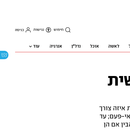
חיפוש
נגישות
כניסה
עוד
לאשה
אוכל
נדל"ן
אנרגיה
ית
איזה צורך
אי-פעם; עד
ין אם הן