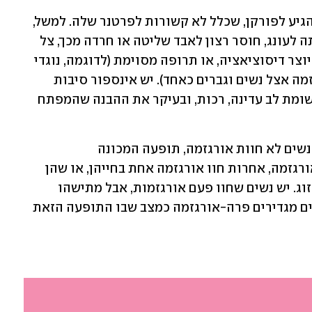
יש עשרות סיבות שבגללן אישה מתקשה להגיע לפורקן, שכלל לא קשורות לפרטנר שלה. למשל, 
חוסר היכרות עם מה שנעים לה ומקדם אותה לעונג, חוסר רצון לאבד שליטה או חרדה מכך, צל 
של טראומה מינית שמקצר את הנשימה או יוצר דיסוציאציה, או תרופה מסוימת (לדוגמה, נוגדי 
חרדה או דיכאון מעמעמים את נתיב האורגזמה אצל נשים וגברים כאחד). יש אינספור סיבות 
שבגללן נשים מתקשות לגמור ומבקשות תשומת לב עדינה, רכות, ובעיקר את ההבנה שהמפתח 
לפי הספרות המחקרית, כמעט 30 אחוז מהנשים לא חוות אורגזמה, תופעה המכונה 
"פרה-אורגזמה". חלק מהן מעולם לא חוו אורגזמה, אחרות חוו אורגזמה אחת בחייהן, או שהן 
גומרות רק מאוננות אבל לא עם בן או בת הזוג. יש נשים שחוו פעם אורגזמות, אבל מתישהו 
בחייהן היכולת הזאת נעלמה. מטפלים מיניים מגדירים פרה-אורגזמה כמצב שבו התופעה הזאת 