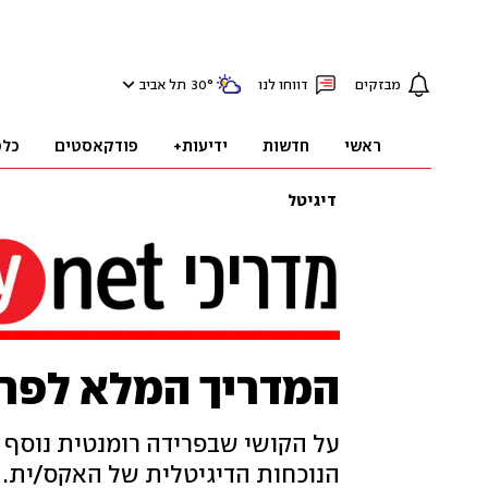
מבזקים
דווחו לנו
°
30
תל אביב
ראשי
חדשות
ידיעות+
פודקאסטים
כלכ
דיגיטל
המדריך המלא לפרי
על הקושי שבפרידה רומנטית נוסף ב
הנוכחות הדיגיטלית של האקס/ית.