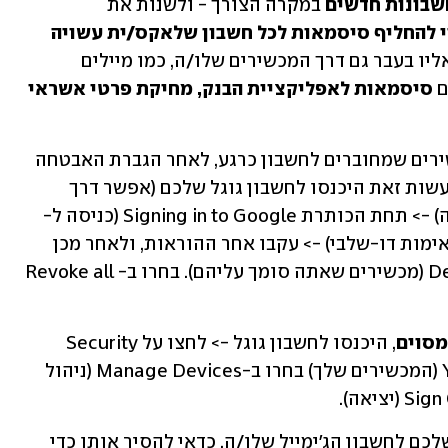
שבונות חדשים
 במקרה הצורך - ולשנות את 
רצוי להחליף סיסמאות לכל חשבון שלאקס/ית עשויה 
, אם למשל התחברתם אליו בעבר גם דרך המכשירים שלו/ה, כמו מיילים 
 
סיסמאות לאפליקציית הבנק, מחיקת פרטי אשראי 
גוגל נותנת אפשרות להתנתק מכל המכשירים שמחוברים לחשבון כרגע, לאחר הגברת האבטחה 
באמצעות הפעלת אימות דו-שלבי. כדי לעשות זאת היכנסו לחשבון גוגל שלכם (אפשר דרך 
) -> לחצו על Security (אבטחה) -> תחת הכותרת Signing in to Google (כניסה ל-
Google) בחרו ב- 2-Step Verification (אימות דו-שלבי) -> עקבו אחר ההוראות, ולאחר מכן 
גללו למטה עד לכותרת Devices you trust (מכשירים שאתה סומך עליהם). בחרו ב- Revoke all 
מסוים
, היכנסו לחשבון גוגל -> לחצו על Security 
(אבטחה) -> תחת הכותרת Your Devices (המכשירים שלך) בחרו ב-Manage Devices (ניהול 
אם האקס/ית נהג/ה להתחבר מהמחשב שלכם לחשבון הג'ימייל שלו/ה, כדאי להסיר אותו כדי 