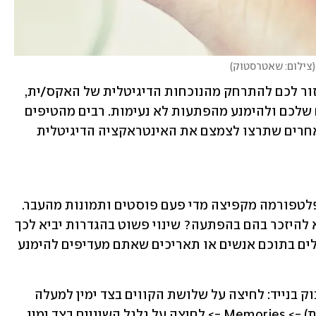
(
צילום: שאטרסטוק
)
המדריך הבא יעשה לכם סדר בצעדים ויעזור לכם להתרחק מהנוכחות הדיגיטלית של האקס/ית, 
לקחת יותר שליטה על החיים הדיגיטליים שלכם ולהימנע מהפתעות לא נעימות. רבים מהטיפים 
יכולים להיות רלוונטיים גם לגבי אנשים אחרים שתרצו לצמצם את האינטראקציה הדיגיטלית 
, והפלטפורמה מקפיצה מדי פעם פוסטים ותמונות מהעבר. 
אבל מה אם יש דברים שאתם מעדיפים לא להיזכר בהם בהפתעה? שינוי פשוט בהגדרות יביא לכך 
שפייסבוק לא תקפיץ לכם זכרונות שכוללים בתוכם אנשים או תאריכים שאתם מעדיפים להימנע 
כך תעשו זאת דרך האפליקציה של פייסבוק בנייד: לחיצה על שלושת הקווים בצד ימין למעלה 
(צד שמאל למשתמשי האפליקציה בעברית) -> Memories -> לחיצה על גלגל השיניים בצד ימין 