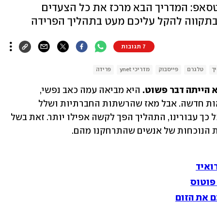
טסאפ: המדריך הבא מרכז את כל הצעדים
בתקווה להקל עליכם מעט בתהליך הפרידה
7 תגובות
ך
טלגרם
פייסבוק
מדריכי ynet
פרידה
 הייתה דבר פשוט. 
היא מביאה עמה כאב נפשי, 
געגועים, שינוי הרגלים והסתגלות למציאות חדשה. אבל מאז שהרשתות החברתיות ושלל 
אפליקציות נוספות הפכו להרגל מרכזי כל כך עבורינו, התהליך הפך לקשה אפילו יותר. זאת בשל 
ת הנוכחות של אנשים שהתרחקנו מהם. 
ואיד
פוטוס
ם את הזום