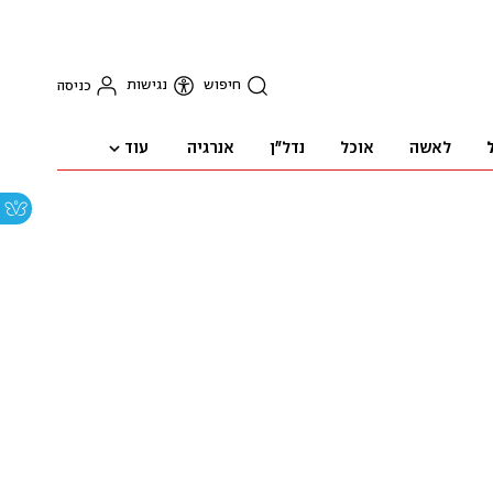
חיפוש
נגישות
כניסה
עוד
לאשה
אוכל
נדל"ן
אנרגיה