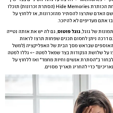
למעלה (שמאל למשתמשי העברית) -> תחת הכותרת Hide Memories (הסתרת זכרונות) תוכלו 
ללחוץ על People (אנשים), ולהקליד את שם האדם שתרצו להסתיר מהזכרונות, או ללחוץ על 
ונות של גוגל, 
גוגל פוטוס
, גם לה יש את אותה נטייה 
נוסטלגית להציג רגעי שיא משנים עברו. גם דרכה ניתן לחסום תכנים שפחות תרצו לראות 
בהפתעה. כדי לעשות זאת היכנסו לאחד האוספים שבראש מסך הבית של האפליקציה (למשל 
"לפני שנה" או "לפני ארבע שנים") -> לחצו על שלושת הנקודות בצד שמאל למטה -> גללו למטה 
ובחרו ב"ההגדרות של הזכרונות". תוכלו לבחור ב"הסתרת אנשים וחיות מחמד" ואז ללחוץ על 
ריכים" כדי להחריג תאריך מסוים. 