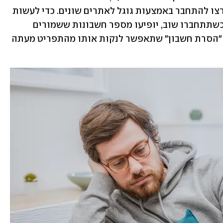
שלא תקבלו אותו בכל פעם כהצעה כשתרצו להתחבר באמצעות גוגל לאתרים שונים. כדי לעשות 
זאת תצטרכו להתנתק מג'ימייל בדפדפן. כשתתחברו שוב, יופיעו מספר חשבונות ששמורים 
במחשב בתור אפשרויות, ולידן האופציה "הסרת חשבון" שתאפשר לנקות אותו מהתפריט מעתה 