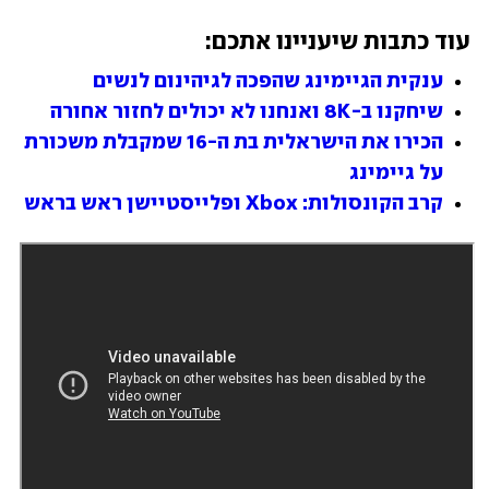
עוד כתבות שיעניינו אתכם:
ענקית הגיימינג שהפכה לגיהינום לנשים
שיחקנו ב-8K ואנחנו לא יכולים לחזור אחורה
הכירו את הישראלית בת ה-16 שמקבלת משכורת 
על גיימינג
קרב הקונסולות: Xbox ופלייסטיישן ראש בראש