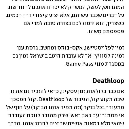
המתרחש, למשל, המשחק לא יכריח אתכם לחזור שוב 
על דברים שכבר עשיתם, אלא יציע קיצורי דרך חכמים. 
כשצריך, הוא ירמוז לכם בצורה טובה למדי אם 
פספסתם משהו. 
זמין לפלייסטיישן, אקס-בוקס ומחשב. גרסת ענן 
זמינה לסוויץ׳, אך לא עובדת היטב בישראל. זמין גם 
במסגרת מנוי Game Pass. 
Deathloop
אם כבר בלולאות זמן עסקינן, כדאי להזכיר גם את זו 
שבה תקוע קול, הגיבור של Deathloop. קול המסכן 
מתעורר בכל בוקר (וזה תמיד אותו הבוקר) על חוף של 
אי מסתורי עם כאב ראש, שרק מתגבר לנוכח העובדה 
שהאי מלא במאות אנשים שרוצים להרוג אותו. הדרך 