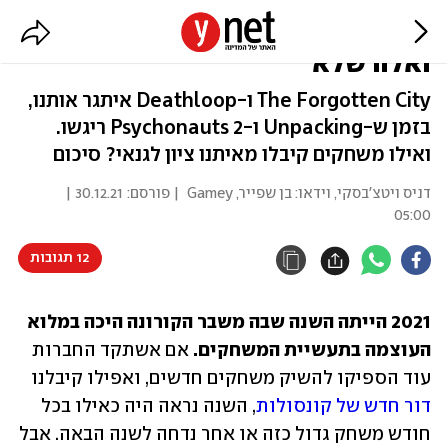
המשחקים שעשו לנו את 2021 -
ואלה שלא
The Forgotten City ו-Deathloop איתגר אותנו,
בזמן ש-Unpacking ו-Psychonauts 2 ריגשו.
ואילו משחקים קיבלו מאיתנו ציון לגנאי? סיכום
דניס ויטצ'בסקי
,
וידאו: בן שפייר
,
Gamey
| פורסם:
30.12.21 |
05:00
12 תגובות
2021 הייתה השנה שבה משבר הקורונה היכה במלוא 
העוצמה בתעשיית המשחקים.
 אם אשתקד החברות 
עוד הספיקו להשיק משחקים חדשים, ואפילו קיבלנו 
דור חדש של קונסולות
, השנה נראה היה כאילו בכל 
חודש משחק גדול כזה או אחר נדחה לשנה הבאה. אבל 