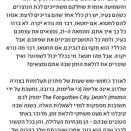
והשמועה אומרת שחלקם משתייכים לכת הנוצרים. 
כשהם בעיר, יש רק כלל אחד שהם צריכים לדעת: אסור 
להם לחטוא. אם יחטאו, דבר מה נורא יקרה. לא ברור 
כל כך איך אתם, מהמאה ה-21, מוצאים את עצמכם 
בעיר, ולמה כל התושבים מבינים את שפתכם. אבל 
הכלל? הוא תקף גם לגביכם. אם תחטאו, דבר מה נורא 
יקרה. אבל מהו חטא? מי בכלל יכול לשפוט? ואיך 
שוברים את לולאת הזמן שבה אתם נמצאים?
לאורך כחמש-שש שעות של פתרון תעלומות בצורה 
שלרוב אינה אלימה (כי אלימות, ברובה, נחשבת על ידי 
המשחק לחטא), The Forgotten City יספק לכם 
תשובות מספקות למדי לשאלות האלה. בשנה שבה 
קיבלנו לא מעט משחקי לולאת זמן, מדובר באחד 
הטובים שבהם - הן מבחינת העלילה, והן בכל הקשור 
לדרך שבה הוא בנוי. אחרי שעברתם שלב בהבנה של 