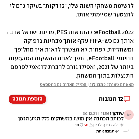
לרשימת משחקי השנה שלי, "12 דקות" בעיקר גרם לי 
להצטער שסיימתי אותו. 
eFootball 2022: להתראות PES, מדינת ישראל אהבה 
אותך גם כש-FIFA עקף אותך מבחינת גרפיקה 
ומשחקיות. לפחות לא תצטרך לראות איך מחליפך 
החינמי, eFootball, הופך לאחת ההשקות המזעזעות 
ביותר של 2021, ואפילו גורם לחברת קונאמי לפרסם 
התנצלות בתוך המשחק.
מצאתם טעות? כתבו לנו | המייל האדום גם בווטסאפ
12
תגובות
הוספת תגובה
שחקן 1
11:56 | 30.12.21
ש1
לכותב הכתבה אין מושג במשחקים כלל הגיע הזמן
למצוא עבודה חדשה שתתאים לקישורים שלך
להצטרף לדיון
58
10
מנקה רחוב או שוטר
תגובה אחת