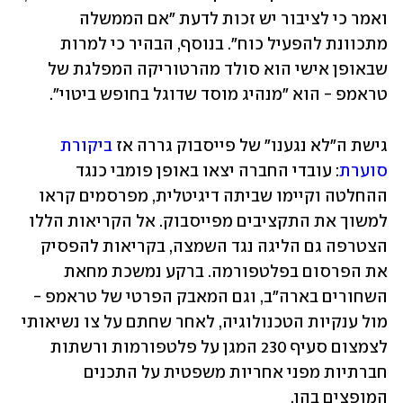
ואמר כי לציבור יש זכות לדעת "אם הממשלה 
מתכוונת להפעיל כוח". בנוסף, הבהיר כי למרות 
שבאופן אישי הוא סולד מהרטוריקה המפלגת של 
טראמפ - הוא "מנהיג מוסד שדוגל בחופש ביטוי". 
גישת ה"לא נגענו" של פייסבוק גררה אז 
ביקורת 
סוערת
: עובדי החברה יצאו באופן פומבי כנגד 
ההחלטה וקיימו שביתה דיגיטלית, מפרסמים קראו 
למשוך את התקציבים מפייסבוק. אל הקריאות הללו 
הצטרפה גם הליגה נגד השמצה, בקריאות להפסיק 
את הפרסום בפלטפורמה. ברקע נמשכת מחאת 
השחורים בארה"ב, וגם המאבק הפרטי של טראמפ - 
מול ענקיות הטכנולוגיה, לאחר שחתם על צו נשיאותי 
לצמצום סעיף 230 המגן על פלטפורמות ורשתות 
חברתיות מפני אחריות משפטית על התכנים 
המופצים בהן.