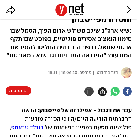
טראמפ פרסם סמל נאצי, המודעה
הוסרה מפייסבוק
נשיא ארה"ב שילב משולש אדום הפוך, הסמל שבו
סימנו הנאצים אסירים פוליטיים, בפוסט שבו תקף
ארגוני שמאל. ברשת החברתית החליטו להסיר את
המודעות: "הפרו את המדיניות נגד שנאה מאורגנת"
הגר בוחבוט
| פורסם:
18.06.20 | 18:31
81 תגובות
עבר את הגבול - אפילו זה של פייסבוק:
 הרשת 
החברתית הודיעה היום (ה') כי הסירה מודעות 
פוליטיות מטעם קמפיין הנשיאות של 
דונלד טראמפ
, 
בגין "הפרת המדיניות נגד שנאה מאורגנת". במודעות 