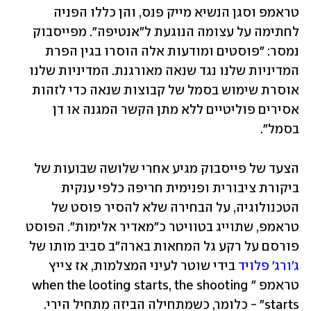
טראמפ וסגן הנשיא מייק פנס, והן כללו הפניה 
לחתימה על עצומה הנוגעת ל"אנטיפה". מפייסבוק 
נמסר: "פוסטים ומודעות אלה הוסרו בגין הפרת 
המדיניות שלנו נגד שנאה מאורגנת. המדיניות שלנו 
אוסרת שימוש בסמל של קבוצות שנאה כדי לזהות 
אסירים פוליטיים ללא מתן הקשר המגנה או דן 
בסמל".
הצעד של פייסבוק מגיע אחרי שלושה שבועות של 
ביקורת ציבורית ופנימית חריפה כלפי ענקית 
הטכנולוגיה, על הבחירה שלא להסיר פוסט של 
טראמפ, שתוייג בטוויטר כ"מאדיר אלימות". הפוסט 
פורסם על רקע גל המחאות בארה"ב סביב מותו של 
ג'ורג' פלויד
 בידי שוטר לעיני המצלמות, אז צייץ 
טראמפ "when the looting starts, the shooting 
starts" - כלומר, כשמתחילה הביזה מתחיל הירי. 