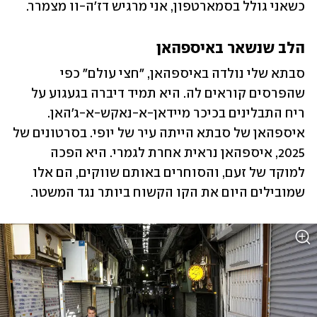
כשאני גולל בסמארטפון, אני מרגיש דז'ה-וו מצמרר.
הלב שנשאר באיספהאן
סבתא שלי נולדה באיספהאן, "חצי עולם" כפי 
שהפרסים קוראים לה. היא תמיד דיברה בגעגוע על 
ריח התבלינים בכיכר מיידאן-א-נאקש-א-ג'האן. 
איספהאן של סבתא הייתה עיר של יופי. בסרטונים של 
2025, איספהאן נראית אחרת לגמרי. היא הפכה 
למוקד של זעם, והסוחרים באותם שווקים, הם אלו 
שמובילים היום את הקו הקשוח ביותר נגד המשטר.