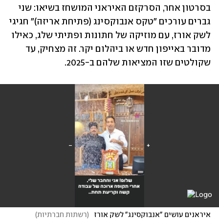
בסרטון אחר, הסרקזם האיראני המושחז בשיאו: שני 
גברים עורכים "טקס אנבוקסינג (פתיחת אריזה)" חגיגי 
לשק אורז, עם מוזיקה של חתונות ופתיתי שלג, כאילו 
מדובר באייפון חדש או ביהלום יקר. זה מצחיק, עד 
שקולטים שזו המציאות שלהם ב-2025.
איראנים עושים "אנבוקסינג" לשק אורז 
(
רשתות חברתיות
)