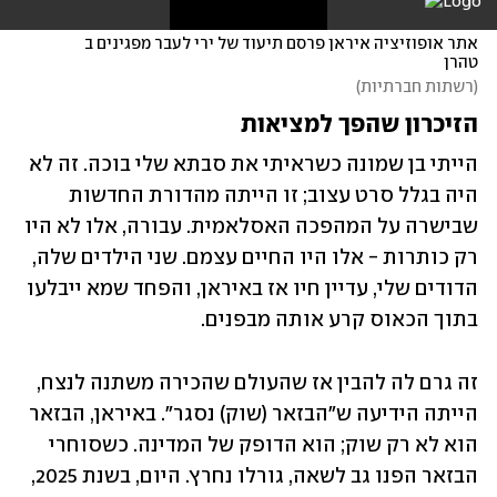
אתר אופוזיציה איראן פרסם תיעוד של ירי לעבר מפגינים ב 
טהרן
(
רשתות חברתיות
)
הזיכרון שהפך למציאות
הייתי בן שמונה כשראיתי את סבתא שלי בוכה. זה לא 
היה בגלל סרט עצוב; זו הייתה מהדורת החדשות 
שבישרה על המהפכה האסלאמית. עבורה, אלו לא היו 
רק כותרות - אלו היו החיים עצמם. שני הילדים שלה, 
הדודים שלי, עדיין חיו אז באיראן, והפחד שמא ייבלעו 
בתוך הכאוס קרע אותה מבפנים.
זה גרם לה להבין אז שהעולם שהכירה משתנה לנצח, 
הייתה הידיעה ש"הבזאר (שוק) נסגר". באיראן, הבזאר 
הוא לא רק שוק; הוא הדופק של המדינה. כשסוחרי 
הבזאר הפנו גב לשאה, גורלו נחרץ. היום, בשנת 2025, 