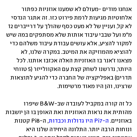
אנחנו מודים -מעולם לא שמענו אוזניות כפתור 
אלחוטיות מגיעות לרמת פירוט כזו. זה אתגר הנדסי 
לא קל, ועניין של לא מעט כסף שהולך על דרייברים 12 
מ״מ ועל שבבי עיבוד אותות שלא מסתפקים במה שיש 
למקור להציע, אלא עושים עבודת עיבוד משלהם כדי 
להוציא מהמוזיקה את המיטב. במקרה שלנו, לא 
מצאנו ז׳אנר בו האוזניות האלה אכזבו אותנו. לכל 
היותר, נדרשנו לשחק קצת עם האקוולייזר (5 טווחי 
תדרים) באפליקציה של החברה כדי להגיע לתוצאות 
שרצינו, והן היו מאוד מרשימות.
כל זה קורה במקביל לעובדה שב-B&W שיפרו 
מהותית את נראות האוזניות ואת האופן בו הן יושבות 
באוזניים. 
ה-Pi7 היו גדולות וכבדות
, ה-Pi8 קטנות 
ונוחות הרבה יותר. התלונה היחידה שלנו היא 