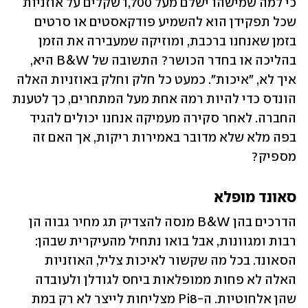
כי למה שמישהו ישלם מעל 1,700 שקלים על אוזניות 
שכל תפקידן הוא להשמיע פודקאסטים או סרטים 
בזמן שאנחנו ברכבת, ומוזיקה שמעבירה את הזמן 
בהליכה או בחדר הכושר? התשובה של B&W היא, 
איך לא, ״איכות״. כמעט כל חלק וחלק באוזניות האלה 
הונדס כדי להיות רמה אחת מעל המתחרים, כך לטענת 
החברה. לאחר סקירה מעמיקה אנחנו יכולים להגיד 
בפה מלא שלא מדובר באמירות ריקות, אך האם זה 
מספיק?
סאונד מופלא
הדרכים בהן B&W מנסה להצדיק תג מחיר גבוה הן 
רבות ומגוונות, אבל בואו נתחיל מהעיקרית שבהן: 
הסאונד. בכל מה שקשור לאיכות צליל, האוזניות 
האלה לא פחות ממופלאות ביחס לגודלן ולעובדה 
שהן אלחוטיות. ה-Pi8 מצליחות לייצר לא רק במת 