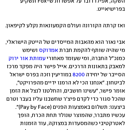
השקה, אפילו דובר על אפשרות ש-Fox תשקיע 
בפרישיאייט. 
ואז קרתה הקורונה ועולם הקמעונאות נקלע לקיפאון. 
אבי נאור הוא מהאבות המייסדים של הייטק הישראלי, 
מי שהיה שותף להקמת חברת 
אמדוקס
 ושימש 
כמנכ"ל החברה, ומי שעומד מאחורי 
עמותת אור ירוק
למאבק בתאונות הדרכים. אייל פישר היה מפקד מרכז 
הסייבר של יחידה 
8200
 במודיעין וזכה בפרס ישראל 
לביטחון. "אנחנו הכי לא הרמנו ידיים מהפרויקט", 
אומר פישר, "עשינו חושבים, והחלטנו לנצל את הזמן 
שהכל סגור כדי לקדם פיצ'ר שחשבנו עליו בעבר וטרם 
ביצענו: תשלום באמצעות הפנים (Pay by Face)". 
עכשיו מתברר, שהמוצר שנולד תחת הכרח, הופך 
לאטרקטיבי כשהמסעדות במצוקה, עוד הזמנות 