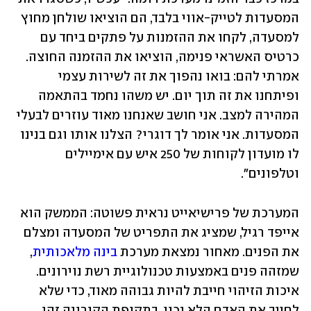
המסעדות לטייק-אווי בלבד, הם הוציאו שולחן מחוץ 
למסעדה, לקחו את ההזמנות על פתקים ביחד עם 
כרטיס האשראי פנימה, הוציאו את ההזמנה החוצה. 
אמרתי להם: בואו נהפוך את זה לשירות עצמי 
ופיתחנו את זה תוך יום. יש משהו נחמד בהתאמה 
המהירה למצב. אני חושב שאנחנו מאוד עוזרים לבעלי 
המסעדות. אני אומר לך דוגרי? הצלנו אותו וגם בנינו 
לו מועדון לקוחות של 250 איש עם אימיילים 
וטלפונים".
המערכת של פרישיאייט נראית פשוטה: הממשק הוא 
אייפד רגיל, שמציג את התפריט של המסעדה ומצלם 
את הפנים. מאחור נמצאת מערכת 
בינה מלאכותית
, 
שמזהה פנים באמצעות טכנולוגיית רשת נוירונים. 
איכות הזיהוי חייבת להיות גבוהה מאוד, כדי שלא 
לחייב את האדם הלא נכון. בתקופת הקורונה זהו 