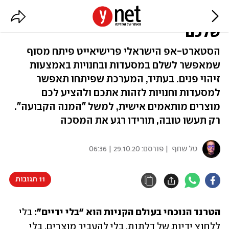
אין צורך באשראי, סרקנו את הפנים
שלכם
הסטארט-אפ הישראלי פרישיאייט פיתח מסוף
שמאפשר לשלם במסעדות ובחנויות באמצעות
זיהוי פנים. בעתיד, המערכת שפיתחו תאפשר
למסעדות וחנויות לזהות אתכם ולהציע לכם
מוצרים מותאמים אישית, למשל "המנה הקבועה".
רק תעשו טובה, תורידו רגע את המסכה
טל שחף
| פורסם:
29.10.20 | 06:36
11 תגובות
הטרנד הנוכחי בעולם הקניות הוא "בלי ידיים":
 בלי 
ללחוץ ידיות של דלתות, בלי להעביר מוצרים, בלי 