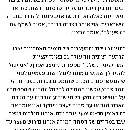
המשטרה. "נגיע לכל מי שמנסה לפגוע בשלום הציבור 
וביטחונו בין היתר גם על ידי פרסום חדשות כזה או 
תיאוריות כאלה ואחרת שהאויב מנסה להדהד בחברה 
הישראלית. אני אומר בצורה ברורה, אסור לשתף עם 
זה פעולה", אומר הקצין.
"הניטור שלנו והמעצרים של הימים האחרונים יצרו 
הרתעה רצינית וזה עולה גם באינדיקציות 
המודיעיניות שלנו", מספר תת-ניצב אסרף. "אני יכול 
להגיד לך שאנשים מתחילים לחשוב פעמיים לפני 
שהם מפרסמים תכנים שתומכים בטרור. בעבר זה היה 
יותר פרוץ, עכשיו מתחילה לחלחל ההבנה שהמשטרה 
על הנושא הזה חזק. כל מי שיביע הזדהות עם הטבח 
הארור הזה או עם טרור ייעצר וייחקר ואני אומר את 
זה באופן חד-משמעי. יותר מזה, אנחנו הולכים למצב 
שבו במקרים של הסתה חמורה אנחנו נדרוש מעצר עד 