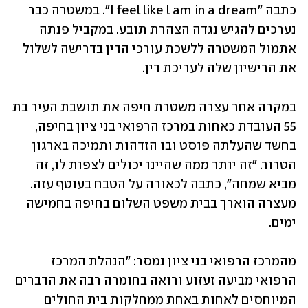
כתבה "I feel like l am in a dream". במשטרה כבר 
נערכים להגיש נגדה הצהרת תובע. במקביל פנתה 
אתמול המשטרה ללשכת עורכי הדין בדרישה לשלול 
את הרישיון שלה לעריכת דין.
במקרה אחר עצרה משטרת חיפה את תושבת העיר בת 
55 העובדת כאחות במרכז הרפואי בני ציון בחיפה, 
בחשד שהעלתה פוסט ובו הזדהות ותמיכה בארגון 
הטרור. "זה יותר ממה שהיינו יכולים לצפות לו, זה 
מביא שמחה", כתבה לכאורה על הטבח בעוטף עזה. 
מעצרה הוארך בבית משפט השלום בחיפה בחמישה 
ימים. 
מהמרכז הרפואי בני ציון נמסר: "הנהלת המרכז 
הרפואי מביעה זעזוע ורואה בחומרה רבה את הדברים 
המיוחסים לאחות באחת ממחלקות בית החולים 