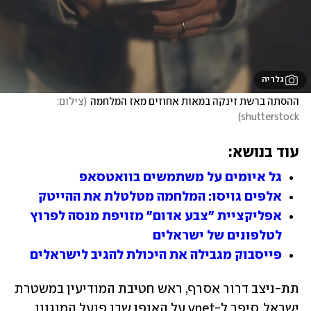
גלריה
ההסתה ברשת זינקה במאות אחוזים מאז המלחמה
(
צילום: 
)
shutterstock
עוד בנושא:
גל איומים על משתמשים בוואטסאפ
אלפים גויסו: המלחמה מטלטלת את ההייטק
אפליקציית "צבע אדום" מזויפת מנסה לפרוץ 
לטלפונים של ישראלים
פייסבוק מגבילה את היכולת להגיב לישראלים
תת-ניצב דרור אסרף, ראש חטיבת המודיעין במשטרת 
ישראל, סיפר ל-ynet על האופן שבו פועל המנגנון 