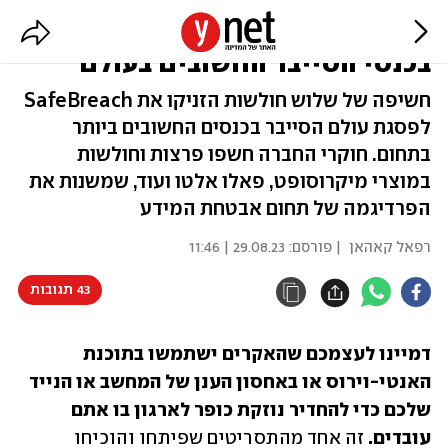
הישג חסר תקדים לחברה ישראלית
בכנסי הסייבר החשובים בעולם
חשיפה של שלוש חולשות הזניקו את SafeBreach
לפסגת עולם הסייבר בכנסים החשובים ביותר
בתחום. חוקרי החברה חשפו פרצות וחולשות
במוצרי מיקרוסופט, פאלו אלטו ועוד, שמשנות את
הפרדיגמה של תחום אבטחת המידע
רפאל קאהאן
| פורסם:
29.08.23 | 11:46
43 תגובות
דמיינו לעצמכם שהאקרים ישתמשו בתוכנת 
האנטי-וירוס או באחסון הענן של המחשב או הנייד 
שלכם כדי להחדיר נוזקת כופר לארגון בו אתם 
עובדים. 
זה אחד מהתסריטים שפיתחו והוכיחו 