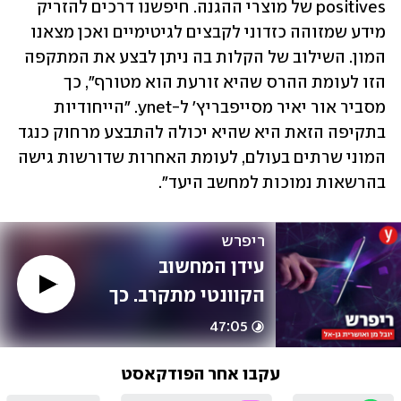
positives של מוצרי ההגנה. חיפשנו דרכים להזריק 
מידע שמזוהה כזדוני לקבצים לגיטימיים ואכן מצאנו 
המון. השילוב של הקלות בה ניתן לבצע את המתקפה 
הזו לעומת ההרס שהיא זורעת הוא מטורף", כך 
מסביר אור יאיר מסייפבריץ' ל-ynet. "הייחודיות 
בתקיפה הזאת היא שהיא יכולה להתבצע מרחוק כנגד 
המוני שרתים בעולם, לעומת האחרות שדורשות גישה 
בהרשאות נמוכות למחשב היעד". 
ריפרש
עידן המחשוב 
הקוונטי מתקרב. כך 
הוא ישנה את חיינו / 
47:05
עם ניר מינרבי
עקבו אחר הפודקאסט