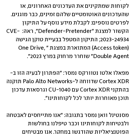
לקוחות שמתקינים את העדכונים האחרונים, או 
שהעדכונים האוטומטיים שלהם זמינים, כבר מוגנים. 
לפרטים נוספים: לקבלת מידע נוסף על התיקון 
הקשור למצגת "Defender-Pretender", ראה:  CVE-
2023-24934; התיקון המטפל בבעיית טוקן הגישה 
(Access token) המתוארת במצגת "One Drive, 
Double Agent" שוחרר מרחוק במרץ 2023".
מפאלו אלטו נטוורקס נמסר: "הפתרון לבעיה הזו ב-
Cortex XDR שדווחה ל-Palo Alto Networks תוקנה 
בהתקני Cortex XDR עם CU-1040 וגרסאות עדכון 
תוכן מאוחרות יותר לכל לקוחותינו".
מסנטינל וואן נמסר בתגובה: "אנו מתייחסים לאבטחה 
ולבטיחות לקוחותינו וכבר טיפלנו בחולשות 
הפוטנציאליות שהודגשו במחקר. אנו מבטיחים 