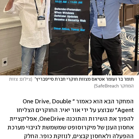
תומר בר ועומר אטיאס מצוות חוקרי חברת סייפבריץ' 
(
צילום: צוות 
המחקר SafeBreach
)
המחקר הבא הוא כאמור "One Drive, Double 
Agent" שבוצע על ידי אור יאיר. החוקרים הצליחו 
להפוך את השירות והתוכנה OneDrive, אפליקציית 
אחסון הענן של מיקרוסופט שמשמשת לגיבוי מערכת 
ההפעלה ולאחסון קבצים, לנוזקת כופר. החלק 