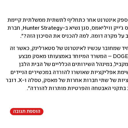
״זה מאוד נדיר להתקין את סטארלינק או ספק אינטרנט אחר כתחליף לתשתית ממשלתית קיימת 
שנבדקה ונמצאה מאובטחת״, אמר לטיימס ג'ייק וויליאמס, סגן נשיא ב-Hunter Strategy, חברת 
ב על מקרה דומה. למה להכניס את הסיכון הזה?".
הבית הלבן הוא לא המבנה הממשלתי היחיד שמחובר עכשיו לאינטרנט של סטארלינק, כאשר זה 
. במקביל, במינהל השירותים הכלליים של הבית הלבן 
התווסף כעת השירות של סטארלינק לרשימת אפליקציות שאושרו להורדה במכשירים הניידים 
של הסוכנות. רשימה זו כוללת גם אפליקציות של שתי חברות אחרות של מאסק, טסלה ו-X. דובר 
 בתקני האבטחה והפרטיות מותרות להורדה״. 
הוספת תגובה