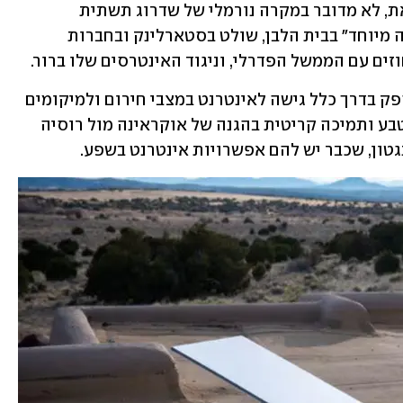
האינטרנט במתחם״, אמרה ליוויט. לצד זאת, לא מדובר במקרה נורמלי של שדרוג תשתית 
אינטרנט. מאסק, המוגדר כ-"עובד ממשלה מיוחד" בבית הלבן, שולט בסטארלינק ובחברות 
וזים עם הממשל הפדרלי, וניגוד האינטרסים שלו ברור. 
השירות של סטארלינק, שנחשב אמין, מספק בדרך כלל גישה לאינטרנט במצבי חירום ולמיקומים 
מרוחקים - כולל עזרה בטיפול באסונות טבע ותמיכה קריטית בהגנה של אוקראינה מול רוסיה 
גטון, שכבר יש להם אפשרויות אינטרנט בשפע. 