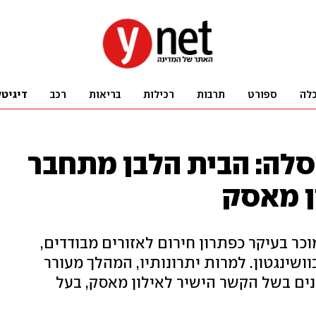
לה
ספורט
תרבות
רכילות
בריאות
רכב
דיגיטל
לה: הבית הלבן מתחבר
ן מאסק
נט הלווייני של SpaceX, המוכר בעיקר כפתרון חירום לאזורים מבודדים,
שינגטון. למרות יתרונותיו, המהלך מעורר
ינים בשל הקשר הישיר לאילון מאסק, בעל