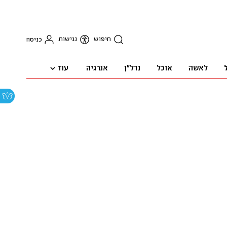
חיפוש
נגישות
כניסה
עוד
לאשה
אוכל
נדל"ן
אנרגיה