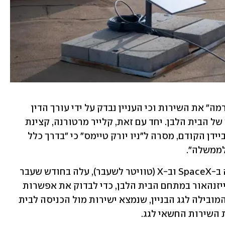
גורמים בבית הלבן אמרו שסטארלינק "תרמה" את השירות וכי העניין נבדק על ידי עורך הדין 
המפקח על סוגיות אתיקה במשרד היועץ של הבית הלבן. יחד עם זאת, קלייר מרטורנה, קצינת 
מידע ראשית בבית הלבן בתקופת ממשל ביידן הקודם, מסרה ל"ניו יורק טיימס" כי ״בדרך כלל 
לממשלה״.
לפי הטיימס, כריס סטנלי, מהנדס אבטחה ב-SpaceX וב-X (טוויטר לשעבר), עלה בחודש שעבר 
לגג בניין משרד ההנהלה על שם הנשיא אייזנהאור במתחם הבית הלבן, כדי לבדוק את אפשרות 
התקנת סטארלינק שם. כאשר פתח דלת המובילה לגג הבניין, שנמצא ישירות מול הכניסה לבית 
 השירות החשאי לגג.