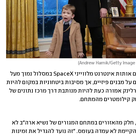
An
)
מסופי החברה (פאנלים מלבניים המקבלים אותות אינטרנט מלווייני SpaceX במסלול נמוך מעל 
כדור הארץ) יכולים אמנם להיות ממוקמים על מבנים פיזיים, אך מסיבות ביטחוניות במקום להיות 
ממוקמים פיזית בבית הלבן, מערכת סטארלינק אמורה כעת להיות מנותבת דרך מרכז נתונים של 
חק קילומטרים מהמתחם. 
לטענת דוברת הבית הלבן, קרוליין ליוויט, חלק מהאזורים במתחם המגורים של נשיא ארה"ב לא 
קיבלו שירות סלולרי, ותשתית ה-Wi-Fi הקיימת לא עמדה בעומס. ״זה נועד להגדיל את זמינות 