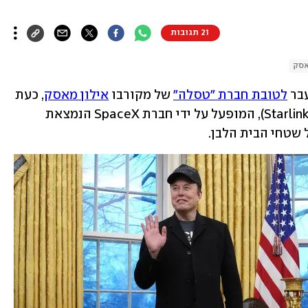
21 תגובות
אסק
בר 
לטובת חברת "טסלה"
 של מקורבו 
אילון מאסק
, כעת 
נודע כי האינטרנט הלווייני "סטארלינק" (Starlink), המופעל על ידי חברת SpaceX הנמצאת 
 שטחי הבית הלבן. 