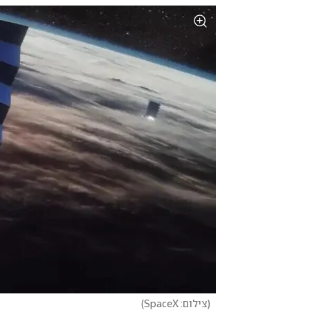
(
צילום: SpaceX
)