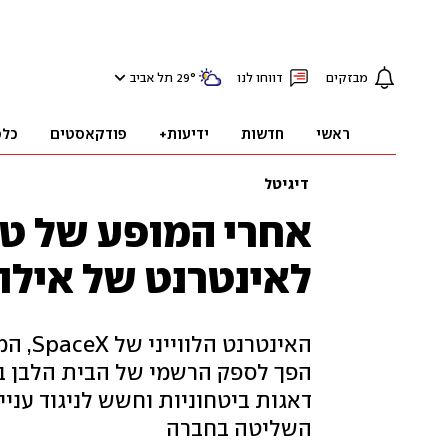
מבזקים
דווחו לנו
°
29
תל אביב
ראשי
חדשות
ידיעות+
פודקאסטים
כלכ
דיגיטל
אחרי המופע של טס
לאינטרנט של אילו
האינטר
הפך לספק הרשמי של הבית הלבן בוו
דאגות ביטחוניות וחשש לניגוד עני
השליטה בחברה