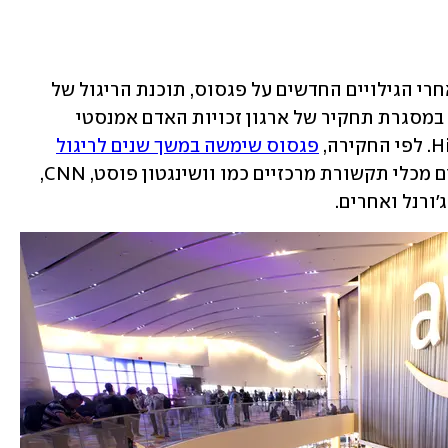
ההודעה של אמזון מגיעה פחות מיממה אחרי הגילויים החדשים על פגסוס, תוכנת הריגול של 
חברת הסייבר ההתקפי הישראלית NSO, במסגרת תחקיר של ארגון זכויות האדם אמנסטי 
פגסוס שימשה במשך שנים לריגול
אחרי עשרות פעילי זכויות אדם ועיתונאים מכלי תקשורת מרכזיים כמו וושינגטון פוסט, CNN, 