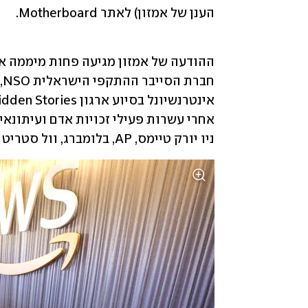
הענן של אמזון) לאתר Motherboard.
אינטרנשיונל בסיוע ארגון Hidden Stories. לפי החקירה, 
ניו יורק טיימס, AP, בלומברג, וול סטריט ג'ורנל ואחרים. 