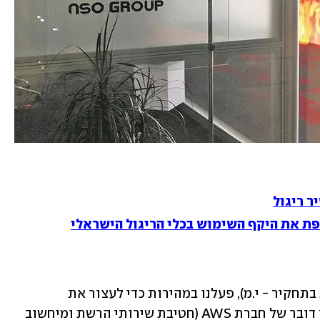
ר ריגול
פת את היקף השימוש בכלי הריגול הישראלי
"כשלמדנו על הפעילות הזאת (המתוארת בתחקיר - י.מ), פעלנו במהירות כדי לעצור את 
התשתיות והחשבונות הרלוונטיים", מסר דובר של חברת AWS (חטיבת שירותי הרשת ומיחשוב 