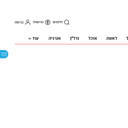
חיפוש
נגישות
כניסה
עוד
לאשה
אוכל
נדל"ן
אנרגיה