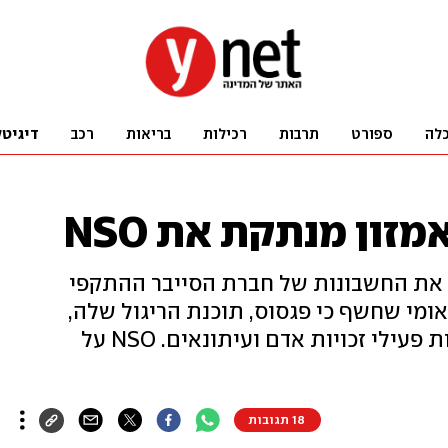
לה
ספורט
תרבות
רכילות
בריאות
רכב
דיגיטל
זון מנתקת את NSO
ה את החשבונות של חברת הסייבר ההתקפי
ומי שחשף כי פגסוס, תוכנת הריגול שלה,
שימשה לכאורה למעקב אחרי עשרות פעילי זכויות אדם ועיתונאים. NSO על
18 תגובות