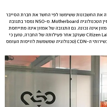
 הודיעה הערב (יום ב') כי סגרה את החשבונות ששימשו לפי החשד את חברת הסייבר 
ההתקפי הישראלית NSO - כך מדווח מגזין הטכנולוגיה Motherboard. מ-NSO נמסר בתגובה 
ל-ynet: "הטענה בדבר סגירת חשבונות אמזון אינה נכונה. גם התגובה של אמזון אינה מתייחסת 
לתשתיות NSO". עם זאת, מכון המחקר Citizen Lab שעוקב אחר פעילותה של החברה, טוען כי 
השנה היא החלה להשתמש באופן נרחב בשירותי ה-CDN (טכנולוגיה שמשמשת לוויסות העומס 