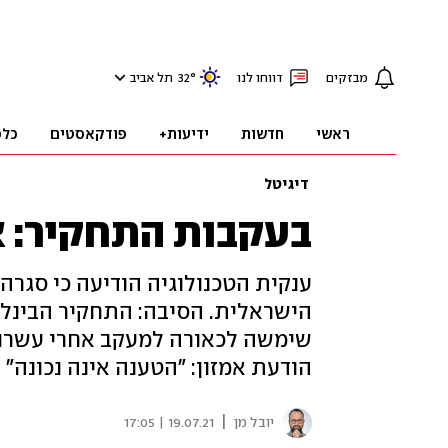
מבזקים
דווחו לנו
°
32
תל אביב
ראשי
חדשות
ידיעות+
פודקאסטים
כלכ
דיגיטל
בעקבות התחקיר: אמ
ענקית הטכנולוגיה הודיעה כי סגר
הישראלית. הסיבה: התחקיר הבינלא
הודעת אמזון: "הטענה אינה נכונה"
|
יובל מן
19.07.21 | 17:05