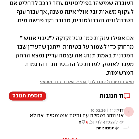
העובדה שמישהו בפיליפינים עוזר לרכב להחליט אם 
לעקוף משאית זבל אולי אינה משנה, אך עבור ענף 
הטכנולוגיה והרגולטורים, מדובר בקו פרשת מים. 
אם אפילו ענקית כמו גוגל זקוקה ל"גיבוי אנושי" 
מרחוק כדי לשמור על בטיחות, ייתכן שהעידן שבו 
המכונית באמת תנהג את עצמה עדיין נמצא הרחק 
מעבר לאופק, למרות כל ההבטחות וההדגמות 
המרשימות. 
מצאתם טעות? כתבו לנו | המייל האדום גם בווטסאפ
11
תגובות
הוספת תגובה
דן
14:47 | 10.02.26
ד
אני נוהג בטסלה עם נהיגה אוטומטית. אם לא
אתערב, כמה פעמים בנסיעה של חצי שעה, ים של
להצטרף לדיון
6
0
תאונות בשבוע יהיו לי. הרכב לא יודע מה לעשות
תגובה אחת
בהרבה מקרים, ובייחוד באיזורי בנייה של כבישים.
מסוכן מאוד. הטכנולוגיה עדיין לא בשלה