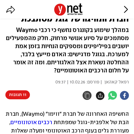
רכב אוטונומי, מפעיל פיליפיני:
חברת הנהיגה של גוגל מסתבכת
במהלך שימוע בקונגרס נחשף כי רכבי Waymo
מסתמכים על סיוע אנושי מרחוק. חלק מהמפעילים
יושבים בפיליפינים ומספקים הנחיות בזמן אמת
למערכת. בגוגל מדגישים: האדם מייעץ בלבד,
ההחלטה נשארת אצל האלגוריתם. ומה זה אומר
על חלום הרכבים האוטונומיים?
רפאל קאהאן
| פורסם:
10.02.26 | 09:37
11 תגובות
החשיפה האחרונה של חברת "ווימו" (Waymo), חברת 
הבת של אלפבית-גוגל שמפתחת 
רכבים אוטונומיים
, 
מעוררת גלים בענף הרכב האוטונומי ומעלה שאלות 