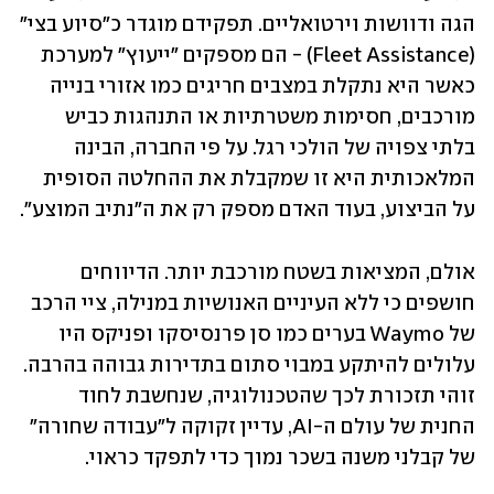
הגה ודוושות וירטואליים. תפקידם מוגדר כ"סיוע בצי" 
(Fleet Assistance) - הם מספקים "ייעוץ" למערכת 
כאשר היא נתקלת במצבים חריגים כמו אזורי בנייה 
מורכבים, חסימות משטרתיות או התנהגות כביש 
בלתי צפויה של הולכי רגל. על פי החברה, הבינה 
המלאכותית היא זו שמקבלת את ההחלטה הסופית 
על הביצוע, בעוד האדם מספק רק את ה"נתיב המוצע".
אולם, המציאות בשטח מורכבת יותר. הדיווחים 
חושפים כי ללא העיניים האנושיות במנילה, ציי הרכב 
של Waymo בערים כמו סן פרנסיסקו ופניקס היו 
עלולים להיתקע במבוי סתום בתדירות גבוהה בהרבה. 
זוהי תזכורת לכך שהטכנולוגיה, שנחשבת לחוד 
החנית של עולם ה-AI, עדיין זקוקה ל"עבודה שחורה" 
של קבלני משנה בשכר נמוך כדי לתפקד כראוי.