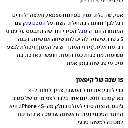
קרייג פדריגי
(
צילום: AP
)
אפל, שדוגלת תמיד בפיתוח עצמאי, נאלצה "להרים 
דגל לבן" וחתמה בתחילת השנה על 
הסכם ענק
 עם 
המתחרה המרה 
גוגל
. הסירי החדשה תתבסס על ג'מיני 
2.5 פרו, שיעניק לה יכולות שיחה אנושיות, הבנה 
רב-מודאלית (זיהוי המתרחש על המסך) ויכולת לבצע 
משימות מורכבות כמו הזמנת חופשות או כתיבת 
סיכומי פגישות בזמן אמת.
15 שנה של קיפאון
כדי להבין את גודל המשבר, צריך לחזור ל-4 
באוקטובר 2011. יום אחד בלבד לפני מותו של סטיב 
ג'ובס, הוצגה סירי לעולם כחלק מה-iPhone 4S. היא 
הייתה הטכנולוגיה הראשונה שהפכה את הדיבור 
למכונה למשהו טבעי. 