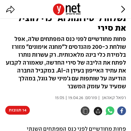
פאניקה באפל: מאות מפתחים
נשלחו ל"טירונות AI" כדי להציל
את סירי
פחות מחודשיים לפני כנס המפתחים שלה, אפל
שולחת כ-200 מהנדסים ל"מחנה אימונים" מזורז
בלמידת כלי בינה מלאכותית. רק עשרות נותרו
לפתח את הליבה של סירי החדשה, שאמורה לקבוע
את עתיד האייפון בעידן ה-AI. במקביל החברה
הודיעה על שותפות עם ג'מיני של גוגל, במהלך
שמעיד על עומק המשבר
רפאל קאהאן
| פורסם:
19.04.26 | 15:05
14 תגובות
פחות מחודשיים לפני כנס המפתחים השנתי 