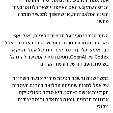
אפל אמורה להציג לעולם את "סירי החדשה" - 
הגרסה שתקבע האם האייפון יישאר רלוונטי בעידן 
הבינה המלאכותית, או שיהפוך למכשיר חומרה 
מיושן. 
הצעד הנוכחי מעיד על תחושת דחיפות, ואולי אף 
פאניקה, בצמרת החברה: בזמן שחטיבות אחרות באפל 
כבר אימצו כלי עזר כמו קלוד קוד של אנת'רופיק או 
Codex של OpenAI, חטיבת סירי המשיכה להתנהל 
בשיטות העבודה של העשור הקודם.
במשך שנים נחשבה חטיבת סירי ל"כבשה השחורה" 
של אפל. למרות שהייתה החלוצה בתחום העוזרות 
הקוליות אי שם ב-2011, היא סבלה מפוליטיקה 
ארגונית הרסנית, ניפוח כוח אדם וחוסר יציבות 
ניהולי. 