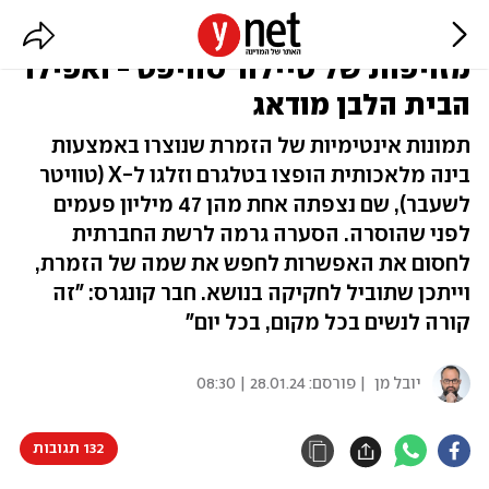
הרשת מוצפת בתמונות פורנו
מזויפות של טיילור סוויפט - ואפילו
הבית הלבן מודאג
תמונות אינטימיות של הזמרת שנוצרו באמצעות
בינה מלאכותית הופצו בטלגרם וזלגו ל-X (טוויטר
לשעבר), שם נצפתה אחת מהן 47 מיליון פעמים
לפני שהוסרה. הסערה גרמה לרשת החברתית
לחסום את האפשרות לחפש את שמה של הזמרת,
וייתכן שתוביל לחקיקה בנושא. חבר קונגרס: "זה
קורה לנשים בכל מקום, בכל יום"
יובל מן
| פורסם:
28.01.24 | 08:30
132 תגובות