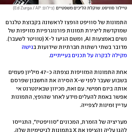
טיילור סוויפט. שוקלת הליכים משפטיים
(
צילום: Ed Zurga / AP
)
התמונות של סוויפט הופצו לראשונה בקבוצת טלגרם 
שמוקדשת ליצירת תמונות פורנוגרפיות מזויפות של 
נשים באמצעות AI, ומשם הגיעו ל-X (טוויטר לשעבר). 
מדובר בשתי רשתות חברתיות שידועות ב
גישה 
מקילה לבקרה על תכנים בעייתיים
.
אחת התמונות המזויפות נצפתה כ-47 מיליון פעמים 
בשבוע שעבר לפני ש-X הסירה את החשבון שפרסם 
אותה ביום חמישי. עם זאת, מכיוון שבאינטרנט אי 
אפשר באמת להעלים מידע לאחר שהופץ, התמונות 
עדיין זמינות לצפייה.
מעריציה של הזמרת, המכונים "סוויפטיז", התגייסו 
להגן עליה והציפו את X בתמונות לגיטימיות שלה, 