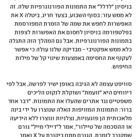
בניסיון "לדלל" את התמונות הפורנוגרפיות שלה. זה 
לא ממש עזר: בסוף השבוע, בצעד חריג, ביטלה X את 
האפשרות לחפש את שמה של הזמרת המפורסמת 
בפלטפורמה בניסיון לחסום את האפשרות לצפות 
בתמונות הפורנוגרפיות. אבל גם המהלך הזה התגלה 
כלא ממש אפקטיבי - מבדיקה שלנו עולה כי אפשר 
לעקוף את החסימה באמצעות שינוי קל של מילות 
החיפוש.
סוויפט עצמה לא הגיבה באופן ישיר לפרשה, אבל לפי 
דיווחים היא "זועמת" ושוקלת לנקוט הליכים 
משפטיים נגד אתרים שהעלו את התמונות. "דבר אחד 
ברור: התמונות המזויפות האלה שנוצרו על ידי בינה 
מלאכותית הן פוגעניות, נצלניות ונוצרו ללא הידיעה 
או ההסכמה של טיילור", אמר ל"דיילי מייל" גורם 
שמקורב לזמרת. הגורם מתח ביקורת על X ואמר 