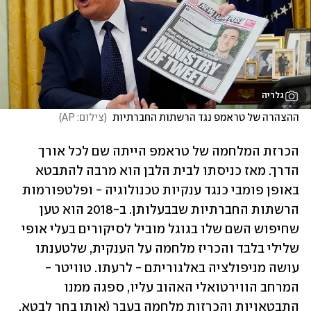
גלריה
ההצהרה של טראמפ נגד הרשתות החברתיות 
(
צילום: AP
)
הכרזת המלחמה של טראמפ הייתה שם לכל אורך 
הדרך. מאז כניסתו לבית הלבן הוא מרבה להתבטא 
באופן פומבי כנגד ענקיות טכנולוגיה - ופלטפורמות 
הרשתות החברתיות שבבעלותן. ב-2018 הוא טען 
שחיפוש השם שלו בגוגל מוביל לסיקורים בעלי אופי 
שלילי בלבד והכריז מלחמה על הענקית, שלטענתו 
עושה מניפולציה באלגוריתם - לרעתו. טוויטר - 
המרחב הווירטואלי האהוב עליו, ספגה ממנו 
התבטאויות והכרזות מלחמה בעבר (אותן בחר לבטא, 