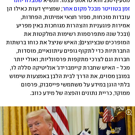
מסעיף 230 הוא טראמפ עצמו: הנשיא 
שמבלה יותר 
זמן בטוויטר מבכל מקום אחר
; שמצייץ דעות כאילו הן 
עובדות מוכחות, מפזר חצאי אמיתות, הפחדות, 
אמירות פוגעניות והצהרות מגוחכות באין מפריע 
(ובכל שנה מתפרסמות רשימות המלקטות את 
המופרכים שבציוצים); האיש שניצל את כוחו ברשתות 
החברתיות כדי לתקוף גופים עיתונאיים, מוסדות, 
חברות וגם לצרכי מתקפות פרסונליות; ואולי יותר 
מכל - האיש שחברת קיימברידג' אנליטיקה סללה לו, 
במובן מסוים, את הדרך לבית הלבן באמצעות שימוש 
בלתי הוגן במידע על משתמשי פייסבוק, פרסום 
ממוקד, כריית נתונים והפצה של מידע כוזב. 