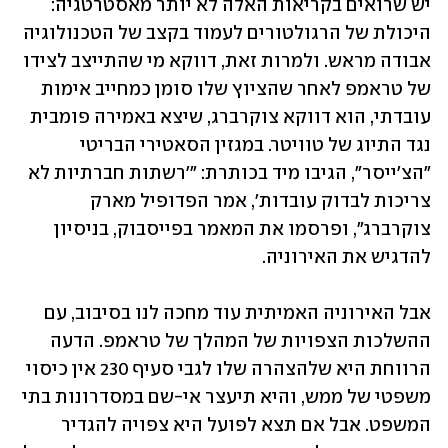
יש שרואים בקריאות האלה לא יותר מאסטרטגיה: 
היכולת של הרגולטורים לעמוד בקצב של הטכנולוגיה 
אבודה מראש. ולמרות זאת, דווקא מי שהתייצב לצידו 
של טראמפ לאחר שהציוץ שלו סומן כמחייב אימות 
עובדתי, הוא דווקא צוקרברג, שיצא באמירה פומבית 
נגד התיוג של טוויטר. במגזין הסאטירי הבריטי 
"הצ'ייסר", הגיבו מיד בכותרת: "'רשתות חברתיות לא 
צריכות לבדוק עובדות', אמר הפדופיל מארק 
צוקרברג", ופרסמו את המאמר בפייסבוק, בניסיון 
אבל האירוניה האמיתית עוד מחכה לנו בסיבוב, עם 
ההשלכות הצפויות של המהלך של טראמפ. הדעה 
הרווחת היא שלהצהרה שלו לגבי סעיף 230 אין כיסוי 
משפטי של ממש, והיא תיעצר אי-שם במסדרונות בתי 
המשפט. אבל אם תצא לפועל היא צפויה להגדיר 