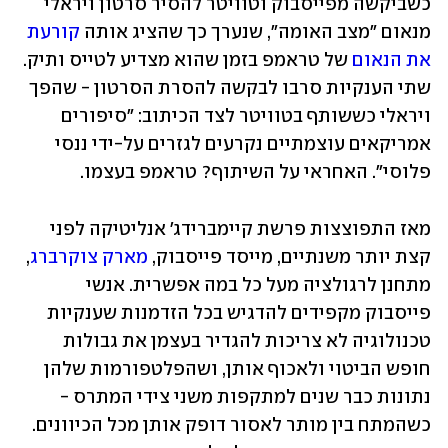
כשביקשה מפייסבוק וטוויטר להסיר סרטון ויראלי 
מנאום "מצב האומה", שנערך כך שהציג אותה 
קורעת 
את הנאום
 של טראמפ בזמן שהוא מצדיע לטייס ותיק. 
שתי הענקיות סרבו לבקשה להסרת הסרטון - שהפך 
ויראלי כששותף בטוויטר לצד הכיתוב: "סיפורים 
אמריקאים עוצמתיים נקרעים לגזרים על-ידי ננסי 
פלוסי". האחראי על השיתוף? טראמפ בעצמו.  
מאז התפוצצות פרשת קיימברידג' אנליטיקה לפני 
קצת יותר משנתיים, מייסד פייסבוק, 
מארק צוקרברג
, 
מתחנן לרגולציה מעל כל במה אפשרית. אנשי 
פייסבוק מקפידים להדגיש בכל הזדמנות שענקיות 
טכנולוגיה לא צריכות להגדיר בעצמן את גבולות 
חופש הביטוי ולאכוף אותן, ושהפלטפורמות שלהן 
נתונות כבר שנים למתקפות משני צידי המתרס - 
כשהמתח בין מותר לאסור דופק אותן מכל הכיוונים. 