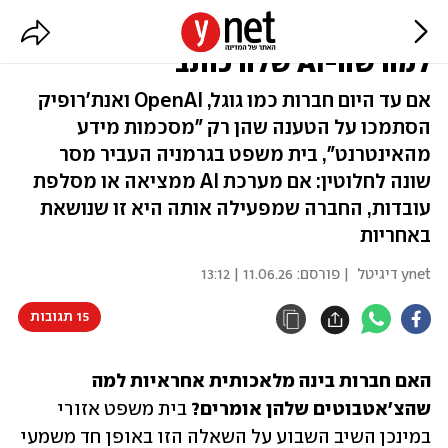
תקדים דרמטי: גוגל תישא באחריות
למה שה-AI שלה כותב
אם עד היום חברות כמו גוגל, OpenAI ואנת'רופיק
הסתמכו על הטענה שהן רק "מסכמות מידע
מהאינטרנט", בית משפט בגרמניה העביר מסר
שונה לחלוטין: אם מערכת AI ממציאה או מסלפת
עובדות, החברה שמפעילה אותה היא זו שנושאת
באחריות
ynet דיגיטל
| פורסם:
11.06.26 | 13:12
15 תגובות
האם חברות בינה מלאכותית אחראיות למה 
שהצ'אטבוטים שלהן אומרים?
 בית משפט אזורי 
במינכן השיב השבוע על השאלה הזו באופן חד משמעי 