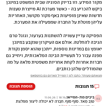
מקור המידע. וזו בדיוק הסוגיה שבית המשפט במינכן 
ביקש להכריע בה - כאשר מערכת AI מייצרת טענות 
חדשות שאינן מופיעות באף מקור מקושר, האחריות 
עליהן מוטלת על החברה שמפעילה את המערכת.
הפסיקה עדיין עשויה להשתנות בערעור, וגוגל טרם 
הגיבה להחלטה. אולם אם העיקרון שנקבע במינכן 
יאומץ גם במדינות נוספות, ייתכן שהוא יסמן נקודת 
מפנה עבור כל תעשיית הבינה המלאכותית, ויחייב גם 
חברות אחרות לקחת אחריות משפטית מלאה על מה 
שהמודלים שלהן כותבים.
מצאתם טעות? כתבו לנו | המייל האדום גם בווטסאפ
15
תגובות
הוספת תגובה
ביבים מת-המייאו.
18:19 | 11.06.26
במ
טוב מאד. סוף סוף. חברה לא יכולה ליצור מפלצת
בלי לקחת אחריות על מה שהיא עושה. לא החור