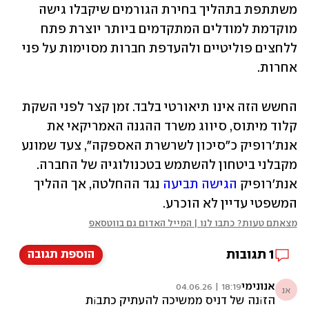
משתתפת בתהליך בחירת הגורמים שיקבלו גישה 
מוקדמת למודלים המתקדמים ביותר יוצרת פתח 
ללחצים פוליטיים ולהעדפת חברות מסוימות על פני 
אחרות.
החשש הזה אינו תיאורטי בלבד. זמן קצר לפני השקת 
קלוד מיתוס, סיווג משרד ההגנה האמריקאי את 
אנת'רופיק כ"סיכון לשרשרת האספקה", צעד שמונע 
מקבלני ביטחון להשתמש בטכנולוגיה של החברה. 
אנת'רופיק 
הגישה תביעה 
נגד ההחלטה, אך ההליך 
המשפטי עדיין לא הוכרע.
מצאתם טעות? כתבו לנו | המייל האדום גם בווטסאפ
1
תגובות
הוספת תגובה
אנונימי
18:19 | 04.06.26
אנ
הז¡נה של דניס ממשיכה להעתיק כתב¡ת