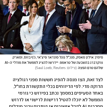
מימין: אילון מאסק, מנכ"ל גוגל סונדאר פיצ'אי, ג'ף בזוס, ומארק 
צוקרברג בהשבעה של טראמפ. יידרשו להציג לממשל את מודלי ה-AI 
שלהם טרם הפצה
(
צילום: Saul Loeb, Reuters
)
לצד זאת, הצו מנסה להפיג חששות מפני רגולציה 
הדוקה מדי. לפי הדיווחים בכלי התקשורת בחו"ל, 
באחד הסעיפים במסמך נכתב בפירוש כי גורמי 
הממשל לא יוכלו להטיל דרישות לרישוי או לדרוש 
מחברות AI לקבל אישורים או היתרים עבור מודלים 