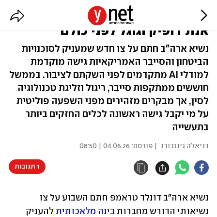
טראמפ רוצה לראות את ה-AI של
אנת'רופיק וגוגל לפני כולם
נשיא ארה"ב חתם על צו חדש שמעניק לסוכנויות
הביטחון והסייבר האמריקאיות גישה מוקדמת
למודלי AI מתקדמים לפני השקתם לציבור. בממשל
חוששים ממתקפות סייבר, ריגול וזליגת טכנולוגיה
לסין, אך מבקרים מזהירים מפני השפעה פוליטית
על מי יקבל גישה ראשונה לכלים החזקים ביותר
בתעשייה
דניאלה גינזבורג
| פורסם:
04.06.26 | 08:50
1 תגובות
נשיא ארה"ב דונלד טראמפ חתם השבוע על צו 
נשיאותי הדורש מחברות 
בינה מלאכותית 
להעניק 