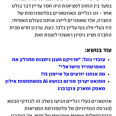
בפער בין החזון למציאות היה חסר עדיין דבר בולט 
אחד - זוג רגליים. האווטארים בפלטפורמות של 
החברה, אלו שאמורים לייצג אותנו בעולם האמיתי, 
היו בעלי פלג גוף עליון בלבד. כעת, עדכון חדש מבית 
החברה מציג ניסיון ראשוני לשנות זאת.
עוד בנושא:
עובדי גוגל: "פרויקט הענן נימבוס מתדלק את 
האפרטהייד הישראלי"
מה אנחנו יודעים על אייפון 15?
הסנאט יערוך פורום בנושא AI בהשתתפות אילון 
מאסק ומארק צוקרברג
אווטארים בעלי רגליים הגיעו בשלב זה לבודקי הבטא 
(הגרסה הנסיונית) של פלטפורמת המציאות 
הווירטואלית Horizon Home של מטא, אך העדכון 