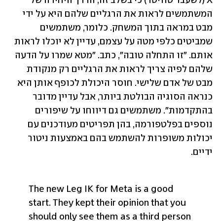
X (לשעבר טוויטר) כי בשלב זה, הדרך היחידה של 
המשתמשים לראות את הרגליים שלהם היא על ידי 
מבט במראה בתוך המשחק. כלומר, משתמשים 
שמביטים כלפי מטה על עצמם, עדיין לא יוכלו לראות 
אותם. "זו התחלה טובה", כתב. "מטא שמרו על הדעה 
שלהם לפיה צריך לראות את הרגליים רק מנקודת 
מבט של אדם שלישי. חוסר היכולת לכופף אותן היא 
כנראה הסוגיה הבולטת ביותר, אבל עדיין מדובר 
בהתקדמות". משתמשים גם דיווחו על שיפורים 
נוספים בפלטפורמה, בהן תפריטים מעודכנים עם 
יכולות משופרות להשתמש בהם באמצעות ניטור 
ידיים. 
The new Leg IK for Meta is a good 
start. They kept their opinion that you 
should only see them as a third person 