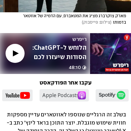
מארק צוקרברג מציג את המטאברס, עם הדמיה של אווטאר 
בדמותו
(
צילום: פייסבוק
)
ריפרש
הלוחש ל-ChatGPT: 
הסודות שיעזרו לכם 
לקבל תוצאות טובות 
48:10
יותר / עם אלירן בן 
עקבו אחר הפודקאסט
חיים
בשלב זה הרגליים שנוספו לאווטארים עדיין מספקות 
חווית שימוש מוגבלת. יוצר התוכן בראד לינץ' כתב ב-