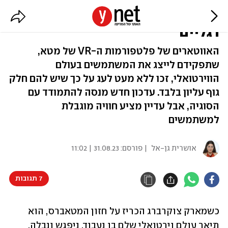
האווטארים של מטא סוף סוף יקבלו
רגליים
האווטארים של פלטפורמות ה-VR של מטא,
שתפקידם לייצג את המשתמשים בעולם
הווירטואלי, זכו ללא מעט לעג על כך שיש להם חלק
גוף עליון בלבד. עדכון חדש מנסה להתמודד עם
הסוגיה, אבל עדיין מציע חוויה מוגבלת
למשתמשים
אושרית גן-אל
| פורסם:
31.08.23 | 11:02
7 תגובות
כשמארק צוקרברג הכריז על חזון המטאברס, הוא 
תיאר עולם וירטואלי שלם בו נעבוד, ניפגש ונבלה. 