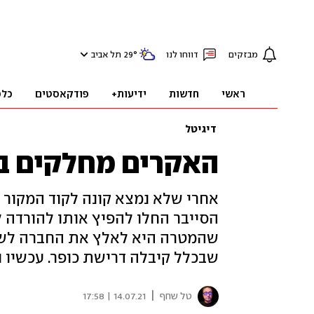
מבזקים
דווחו לנו
°
29
תל אביב
ראשי
חדשות
ידיעות+
פודקאסטים
כלכ
דיגיטל
האקרים מחלקים בחי
הסייבר החלו להפיץ אותו להורדה ל
שבכלל קיבלה דרישת כופר. עכשיו נ
|
טל שחף
14.07.21 | 17:58