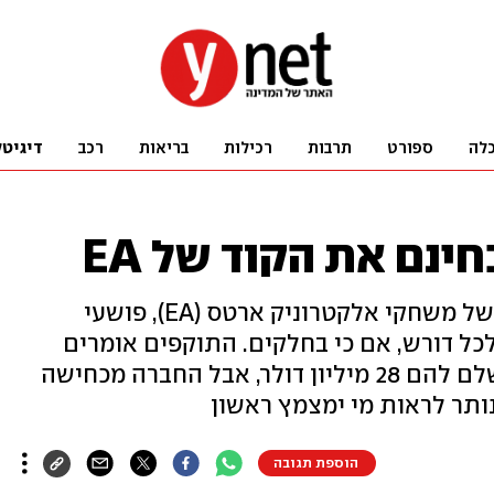
לה
ספורט
תרבות
רכילות
בריאות
רכב
דיגיטל
נם את הקוד של EA
אחרי שלא נמצא קונה לקוד המקור של משחקי אלקטרוניק ארטס (EA), פושעי
כל דורש, אם כי בחלקים. התוקפים אומרים
שהמטרה היא לאלץ את החברה לשלם להם 28 מיליון דולר, אבל החברה מכחישה
ותר לראות מי ימצמץ ראשון
הוספת תגובה