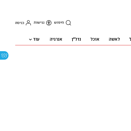
חיפוש
נגישות
כניסה
עוד
לאשה
אוכל
נדל"ן
אנרגיה