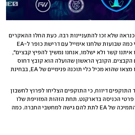
מאז ועד היום עמדו הקבצים למכירה, אך כנראה שלא זכו להתעניינות רבה. כעת החלו ההאקרים 
בתהליך הפצה בחינם של חלקי קוד. "לפני כמה שבועות שלחנו אימייל עם דרישת כופר ל-EA 
אבל לא קיבלנו על תגובה. אם הם לא יצרו איתנו קשר ולא ישלמו, אנחנו נמשיך להפיץ קבצים", 
נכתב על ידי התוקפים בפורום בו מופצים הקבצים. הקובץ הראשון שהועלה הוא קובץ דחוס 
בגודל 1.3 גיגה בייט ומומחים שבדקו אותו מצאו שהוא מכיל כלי תוכנה פנימיים של EA, בבחינת 
 של עובד החברה לאחר שרכשו את פרטי הכניסה בדארקנט. תחת הזהות המזויפת שלו 
דיווחו על אובדן סיסמה ופשוט ביקשו מהתמיכה של EA לתת להם גישה למחשבי החברה. כמה 