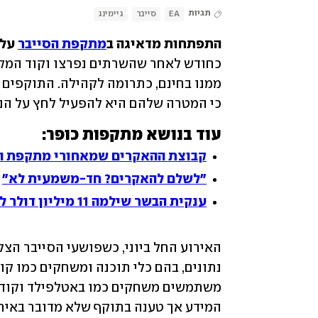
תגיות
EA
סייבר
גיימינג
התפתחות מדאיגה ב
מתקפת הסייבר
 על
כי המטרה שלהם היא להפעיל לחץ על הנהלת EA ולהכריח אותם לשלם תמורת החז
עוד בנושא מתקפות כופר:
קבוצת ההאקרים שמאחורי מתקפת הענק דורשת 70 מיליו
"לשלם להאקרים? חד-משמעית לא"
ענקית הבשר שילמה 11 מיליון דולר להאקרים
נתונים, בהם כלי תוכנה ומשחקים כמו קו