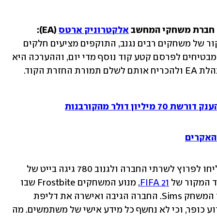
 חברת משחקי המחשב 
אלקטרוניק ארטס
 (EA):
כחודש לאחר שהשרתים נפרצו וקוד המקור של משחקים רבים נגנב, התוקפים מציעים חלקים 
ממנו בחינם, כתרומה לקהילה. התוקפים מבטיחים לפרסם קטע קוד נוסף מדי יום, וההערכה היא 
רת הקוד.
ן דולר מהקורבנות
האירוע החל ביוני, כשפושעי הסייבר הצליחו לפרוץ לשרתי החברה ולגנוב 780 גיגה בייט של 
ד המקור של 
FIFA 21
, מנוע המשחקים Frostbite שבו 
משתמשים משחקים כמו באטלפילד וקוד המשחק Sims. החברה הגיבה ואישרה את דליפת 
המידע אך טענה בתוקף שלא מדובר באירוע כופר, וכי לא נחשף כל מידע אישי של משתמשים. מה 