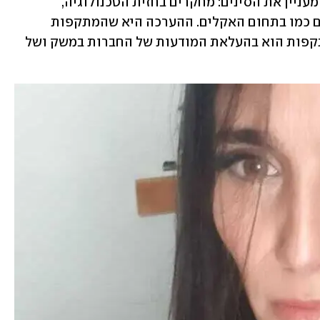
המתקפה הזו איפשר להבין טוב יותר מה מעניין את הסינים: מחקרים בחזית הטכנולוגיה, 
חדשנות בכל תחום, תחומי מחקר אזרחיים כמו בתחום האקלים. ההערכה היא שהמתקפות 
יימשכו והדרך לנסות ולהתמודד עם המתקפות הוא בהעלאת המודעות של החברות במשק ושל 