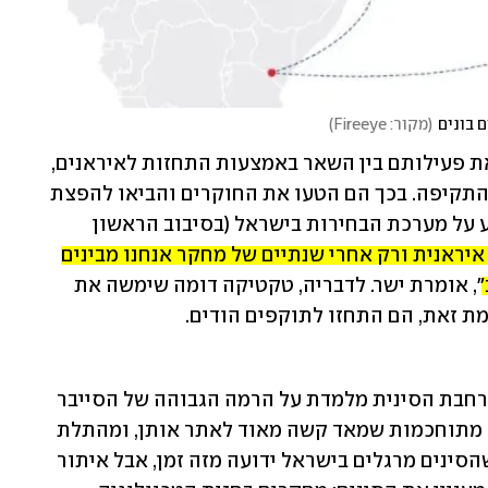
 בונים
(
מקור: Fireeye
)
לדברי סנז ישר, התוקפים הסינים היסוו את פעילותם בין השאר באמצעות התחזות לאיראנים, 
ואף השתמשו במילים בפרסית בקוד כלי התקיפה. בכך הם הטעו את החוקרים והביאו להפצת 
הערכה שגורמים איראנים מנסים להשפיע על מערכת הבחירות בישראל (בסיבוב הראשון 
"היינו בטוחים שמדובר בקבוצה איראנית ורק אחרי שנתיים של מחקר אנחנו מבינים 
"
, אומרת ישר. לדבריה, טקטיקה דומה שימשה את 
מת זאת, הם התחזו לתוקפים הודים.
במערכת הביטחון אומרים שהמתקפה הנרחבת הסינית מלמדת על הרמה הגבוהה של הסייבר 
ההתקפי הסיני, שמוציאה תקיפות סייבר מתוחכמות שמאד קשה מאוד לאתר אותן, ומהתלת 
בחברות גדולות ומוגנות היטב. העובדה שהסינים מרגלים בישראל ידועה מזה זמן, אבל איתור 