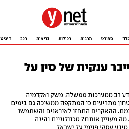
לה
ספורט
תרבות
רכילות
בריאות
רכב
דיגיטל
ר ענקית של סין על
מידע רב ממערכות ממשלה, משק ואקדמיה
 שנת 2019. גורמי ביטחון מתריעים כי המתקפה ממשיכה גם בימים
צמם. ההאקרים התחזו לאיראנים והשתמשו
מה מעניין אותם? טכנולוגיית נהיגה
מידע עסקי פנימי על ישראל