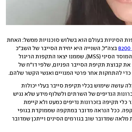
לפי הערכות גורמי מודיעין, מקור המתקפות הסיניות בעולם הוא בשלוש סוכנויות ממשל: האחת 
8
 בצה"ל, השנייה היא יחידת הסייבר של השב"כ 
הסיני, והשלישית היא יחידת הסייבר של המוסד הסיני (MSS), שממנו יצאו התקפות הריגול 
הנוכחיות על ישראל. הגוף הזה גם מפעיל את קבוצת תקיפת הסייבר הפניום, שלפי דו"ח של 
כדי להתחקות אחר פרטי המנויים ואנשי הקשר שלהם.
ישר אומרת כי הקמפיין המתנהל בימים אלה עושה שימוש בכלי תקיפת סייבר בעלי יכולות 
גבוהות, שמצליחים בין השאר להיכנס לזכרונות הנדיפים של השרתים ולשלוף מידע שלא נגיש 
באמצעות מערכת ההפעלה. היכולת לאתר כלי תקיפה בזכרונות נדיפים כמעט ולא קיימת 
ומרבית כלי הגנת הסייבר לא יבחינו במתקפה. ככל הנראה מדובר במתקפה שממוקדת בגופי 
אקדמיה. עם זאת, היא אמרה כי אין ודאות מלאה שמדובר שוב בגורמים הסינים וייתכן שמדובר 