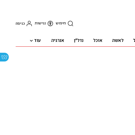
חיפוש
נגישות
כניסה
עוד
לאשה
אוכל
נדל"ן
אנרגיה