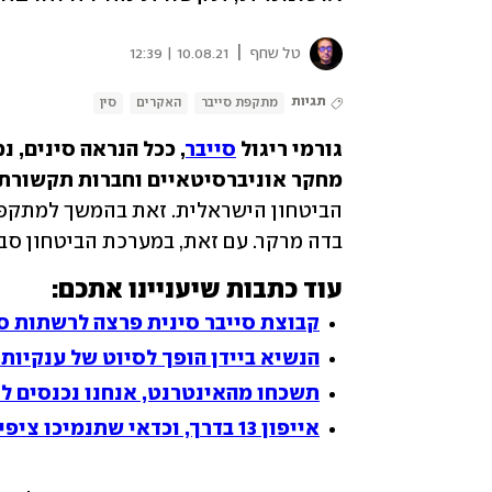
|
טל שחף
10.08.21 | 12:39
תגיות
מתקפת סייבר
האקרים
סין
גורמי ריגול 
סייבר
, ככל הנראה סינים, נ
מחקר אוניברסיטאיים וחברות תקשורת 
בדה מרקר. עם זאת, במערכת הביטחון סבו
עוד כתבות שיעניינו אתכם:
קבוצת סייבר סינית פרצה לרשתות ס
הנשיא ביידן הופך לסיוט של ענקיות 
תשכחו מהאינטרנט, אנחנו נכנסים ל-etaverse
אייפון 13 בדרך, וכדאי שתנמיכו ציפיות