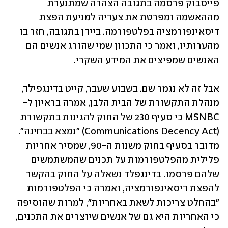
פייסבוק פרסמה בתגובה הצהרה שמתנערת 
מההאשמה ומפרטת את צעדיה למניעת הפצת 
דיסאינפורמציה בפלטפורמה. ביידן בתגובה, חזר בו 
מהערותיו, ואמר כי התכוון שמי שהורג אנשים הם 
האנשים שמפיצים את המידע השקרי.
אבל זה לא נגמר שם. בשבוע שעבר, קייט בדינגפילד, 
מנהלת התקשורת של הבית הלבן, אמרה בראיון ל-
MSNBC כי סעיף 230 של החוק להגינות בתקשורת 
(Communications Decency Act) "נמצא בבחינה". 
מדובר בסעיף בחוק משנות ה-90, שמסיר אחריות 
פלילית מהפלטפורמות על תכנים שהמשתמשים 
שלהם פרסמו. בדינגפלד נשאלה על החוק בהקשר 
להפצת דיסאינפורמציה, ואמרה כי הפלטפורמות 
"בהחלט צריכות לשאת באחריות", למרות שהוסיפה 
כי האחריות היא גם של אנשים שיוצרים את התכנים, 