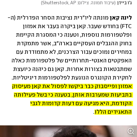
ג'ו ביידן
(
עיבוד תמונה. צילום: Shutterstock, AP
)
לינה קאן
 מונתה ליו"רית נציבות הסחר הפדרלית (ה-
FTC) בחודש שעבר. קאן ביקרה בעבר את אמזון 
ופלטפורמות נוספות, וטענה כי המסגרת הקיימת 
בחוק ההגבלים העסקיים בארה"ב, אשר מתמקדת 
במחירים נמוכים עבור הצרכנים, לא מתמודדת עם 
האפקטים האנטי-תחרותיים של פלטפורמות כאלה 
שמתבטאות בצורות אחרות. קאן גם כיהנה כיועצת 
לחקירת הקונגרס הנוגעת לפלטפורמות דיגיטליות. 
אמזון ופייסבוק כבר ביקשו לפסול את קאן מעיסוק 
בתביעות שמערבות אותן, בטענה כי בשל פעילותה 
הקודמת, היא מגיעה עם דעות קדומות לגבי 
התאגידים הללו
.