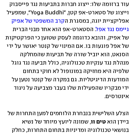
עוד ברזומה שלו: ייצוג חברות בתביעות נגד פייסבוק 
וייצוג של סטארט-אפ קטן, "Yoga Buddhi", שמפעיל 
אפליקציית יוגה, במסגרת ה
קרב המשפטי של אפיק 
גיימס נגד אפל
. הסטארט-אפ הוא אחד מבני הברית 
של אפיק, והובא כדוגמה לעסק שטוען כי הפרקטיקות 
של אפל פוגעות בו. אם המינוי של קנטר יאושר על ידי 
הסנאט, הוא יוביל שורה של תביעות שהמחלקה 
מנהלת נגד ענקיות טכנולוגיה, כולל תביעה נגד גוגל 
שלפיה היא מחזיקה במונופול לא חוקי בתחום 
המודעות הדיגיטליות. גם במקרה של קנטר נטען על 
ידי מבקריו שהפעילות שלו בעבר מצביעה על ניגוד 
אינטרסים. 
הצלע השלישית בנבחרת הלוחמים למען התחרות של 
ביידן הוא 
טים וו
, שמונה ליועץ מיוחד של נשיא 
בנושאי טכנולוגיה ומדיניות בתחום התחרות, כחלק 