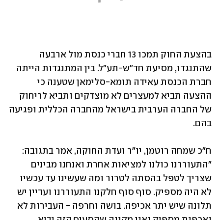
בהצעת החוק תמכו 13 חברי כנסת מול ארבעה 
שהתנגדו, מסיעת חד"ש-תע"ל. בין המתנגדות הייתה 
חברת הכנסת עאידה תומא-סלימאן שטענה כי 
ההצעה תביא למעצרים לא מוצדקים ותביא לריחוק 
של החברה הערבית בישראל מהחברה הכללית ופגיעה 
ח"כ שמחה רוטמן, יו"ר ועדת החוקה, אמר בתגובה: 
"התעוררנו כולנו למציאות אחרת ואנחנו מבינים 
שצריך לטפל בהסתה לטרור ומה שעשינו עד עכשיו 
לא היה מספיק. סוף סוף חלקנו התעוררנו ועדיין יש 
תלונה שיש יתר אכיפה. בושה וחרפה - העבירות לא 
נאכפות מספיק ואני מקווה שהסעיף הזה יביא 