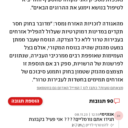
לטיפול בנושא וימנע את ההרוגים הבאים".
מהאגודה לזכויות האזרח נמסר: "מדובר בחוק חסר 
תקדים במדינות דמוקרטיות שעלול להפליל אזרחים 
בעבירות טרור ללא כל הצדקה. הנוסח שעבר ממתן 
במעט מהנזק שהיה בנוסח המקורי, אולם בצל 
העמימות שאופפת רבים ממרכיבי העבירה, שנתונים 
לפרשנות של הרשויות, ספק רב אם תוספת זו 
תצמצם מהנזק שטמון בחוק ותמנע סיבוכם של 
אזרחים תמימים בחשדות לעבירות טרור".
מצאתם טעות? כתבו לנו | המייל האדום גם בווטסאפ
90
תגובות
הוספת תגובה
אנונימי
12:59 | 08.11.23
אנ
תגידו אתם נורמליים???? אני פעיל בקבוצת
פייסבוק שמונה אלפי חברים, כל היום אנחנו צופים
להצטרף לדיון
21
2