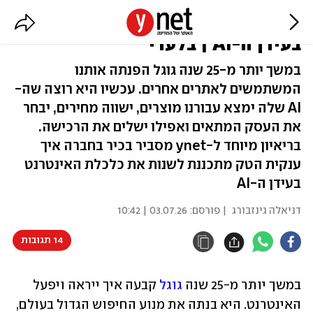
בכיר בגוגל חושף: כך ייראו הקניות
בעידן ה-AI | בלעדי
במשך יותר מ-25 שנה גוגל הפנתה אותנו
המשתמשים לאתרים אחרים. עכשיו היא רוצה שה-
AI שלה ימצא עבורנו מוצרים, ישווה מחירים, יבחר
את העסק המתאים ואפילו ישלים את הרכישה.
בריאיון מיוחד ל-ynet מסביר בכיר בחברה איך
ענקית הטק מתכננת לשנות את כלכלת האינטרנט
בעידן ה-AI
דניאלה גינזבורג
| פורסם:
03.07.26 | 10:42
14 תגובות
במשך יותר מ-25 שנה 
גוגל 
קבעה איך ייראה ויפעל 
האינטרנט. היא בנתה את מנוע החיפוש הגדול בעולם, 