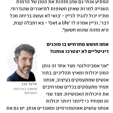
הפתיע אותי גם שהן מזהות את הטון של הדמות 
השנייה למרות שאינן חשופות לתיאורים שהגדרתי. 
מת'יו יכול להגיד לג'יין - 'בואי לא נעשה בדיחה מכל 
דבר', וג'יין אמרה לו 'Get a life' - צא ותבלה קצת, 
היא מזהה שהוא חששן". 
אתה חושש מתרחיש בו סוכנים 
דיגיטליים לא יצטרכו אותנו?
"אני אמביוולנטי. מצד אחד זה נותן 
המון יכולות ומאיץ תהליכים. בתור 
אנשים שמתעסקים בעיצוב, אנחנו 
אלעד מדן
תמיד מתעסקים בכלים שמרחיבים 
תמונה באדיבות 
המצולם
את היכולות האנושיות. מצד שני 
זה מפחיד כי ליותר ויותר יכולות 
אנחנו עושים אאוטסורסינג ומאבדים אותן. יש גם את 