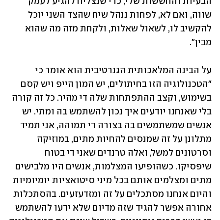
הבעיות והחששות שלי, כדי שנצליח להגיע לעמק 
שווה, ואם לא, לפחות ננהל שיח שהצד השני יוכל 
להקשיב לו, לשאול שאלות, ולקחת מזה מה שהוא 
מבין". 
על הבינה המלאכותית הגנרטיבית הוא אומר כי 
"הטכנולוגיה הזו בחיתולים, יש המון הייפ ויש קסם 
בשימוש, וקצב ההתפתחות שלה די מהיר. כל זה קורה 
בלי שאנחנו יודעים איך נכון להשתמש בה ומתי. יש 
אנשים שמשתמשים בה בצורה די תמוהה, אני תמיד 
מתלונן על זה שמנסים להחיות מתים, במוזיקה 
וסרטונים למשל, ואלה טרנדים שאני די בטוח 
שיפסיקו. כשהופיעו המצלמות, אנשים היו מלבישים 
מתים ומצלמים אותם בכל מיני סיטואציות יומיומיות 
והיום אנחנו מסתכלים על זה ומזדעזעים. בהסתכלות 
אחורה אפשר להגיד שזה מדיום שלא ידעו להשתמש 