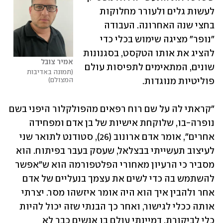
לעשות גלים ולעורר מחלוקות 
בחצי שנה האחרונה. העבודה 
"נופר" מציגה שימוש בכלי כדי 
להציג את אותו הטקסט, בסגנונות 
אמיר צובל
שונים, המתאימים לתפיסות עולם 
תמונה באדיבות 
המצולם
"קראתי לה על שם רוח רפאים מהפולקלור היפני בשם 
נופרה-בו, שלוקחת אישיות של בן אדם ומפחידה 
אחרים", אומר אדם ארונוב (26), סטודנט לתואר שני 
לעיצוב תעשייתי בבצלאל, שעסק בעבר בפיתוח. הוא 
מסביר כי הרעיון מאחורי הפלטפורמה הוא ש"אפשר 
להשתמש בה כדי לשים את עצמך בנעליים של אדם 
אחר ולהבין איך הוא היה אומר איזשהו מסר. יצרתי 
אותה ככלי לגישור, ואחר כך הבנתי שזה יכול להיות 
כלי לביקורת. דמיינתי עולם בו אנשים כבר לא 