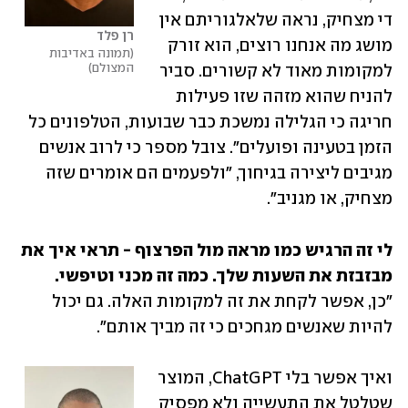
די מצחיק, נראה שלאלגוריתם אין 
רן פלד
מושג מה אנחנו רוצים, הוא זורק 
תמונה באדיבות 
המצולם
למקומות מאוד לא קשורים. סביר 
להניח שהוא מזהה שזו פעילות 
חריגה כי הגלילה נמשכת כבר שבועות, הטלפונים כל 
הזמן בטעינה ופועלים". צובל מספר כי לרוב אנשים 
מגיבים ליצירה בגיחוך, "ולפעמים הם אומרים שזה 
מצחיק, או מגניב".
לי זה הרגיש כמו מראה מול הפרצוף - תראי איך את 
מבזבזת את השעות שלך. כמה זה מכני וטיפשי.

"כן, אפשר לקחת את זה למקומות האלה. גם יכול 
להיות שאנשים מגחכים כי זה מביך אותם". 
ואיך אפשר בלי ChatGPT, המוצר 
שטלטל את התעשייה ולא מפסיק 