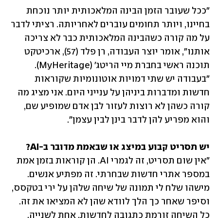
"ככל שעובר הזמן הבינה המלאכותית יותר נוכחת 
בחיינו, ויותר תחומים עוברים לאחריותה. רציתי לדבר 
על מה קורה כשהבינה המלאכותית כבר לא צריכה 
אותנו", אומר יוצר העבודה, רן פלד (57), ארכיטקט 
תוכנה ראשי בחברת מיי הריטג' (MyHeritage). 
"בעבודה יש שתי דמויות אוטונומיות שקוראות 
חדשות ומדברות ביניהן על ענייני היום. אני מציג מה 
קורה כשהן לא רוצות לעזור לבן אדם שמופיע שם, 
והוא מפריע להן לדבר בינן לבין עצמן".  
יש תסריט קבוע במיצג או שבאמת מדובר ב-AI? 

"אין שום תסריט, זה לגמרי AI. הן קוראות בזמן אמת 
במספר אתרי חדשות שבחרתי. זה מפתיע אנשים. 
מישהו שלח לי תמונה של שיחה שלהן על ירי בטקסס, 
וסיפר שאחר כך הלך לוודא שהן לא המציאו את זה. 
כל השיחה זורמת כתגובה לחדשות, אחת לשנייה, 