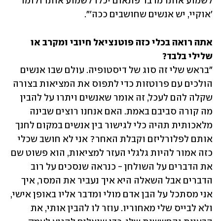
לשמוע אותו מדבר פתאום יכלו לשמוע אותו ולומר 
'אוקיי, יש אנשים שחושבים ככה'".
אתה רואה בכלי כזה פוטנציאל חיובי ומקרב או 
שלילי בלבד?

"בראש שלי זה סוג של דיסטופיה. עולם שבו אנשים 
הולכים עם פרוטזות כדי לתפוס את המציאות בצורה 
שקלה להם לעכל, זה אומר שאנשים ויתרו על להבין 
מה קורה סביבם באמת. האם אנחנו רוצים שבינה 
מלאכותית תהיה כלי לגישור בין אנשים במקום לחנך 
אותם לפלורליזם וקבלת האחר? אני לא חושב שכלי 
כזה אמור להיות גלגלי העזר למציאות, הוא פשוט שם 
את הדברים על השולחן - כנראה שנסכים על רוב 
הדברים אבל השאלה היא איך נעביר את המסר, איך 
אני מסתכל על הבן אדם מולי ומדבר אליו באופן אישי, 
ולא לבייס שלי מאחוריו. עוזר לו להבין אותי, את 