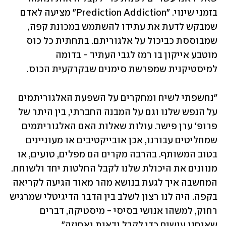
בזמני שינוי. "Prediction Addiction" מציעה לאדם 
שמבקש לדעת את עתידו להשתמש במכונת קפה, 
שמבוססת כביכול על אלגוריתם. בתחתית כל כוס 
מוטבע אייקון בו רמז לגבי העתיד - בדומה 
למיסטיקנית שמפרשת סימנים שבקרקעית הכוס.
"נחשפתי לשיח ומחקרים על השפעת האלגוריתמים 
על הנפש שלנו וגם על המבנה החברתי, בין היתר של 
פרופ' ערן פישר. עולות שאלות האם האלגוריתמים 
שמחליטים עבורנו, אכן אובייקטיבים או מעוניינים 
בטוב המשותף. בהרבה מקרים הם מפלים, טועים, או 
מנוונים את היכולת שלנו לקבל החלטות יחד ולשוחח. 
המחשבה איך לגעת בנושא מהר מאוד הגיעה לקריאה 
בקפה. היה לנו רצון לשלב בין הדבר הדיגיטלי שמרגיש 
רחוק, למשהו אנושי בסיסי - מיסטיקה, דברים 
שאנחנו עושים כדי לקבל ודאות ואחיזה".