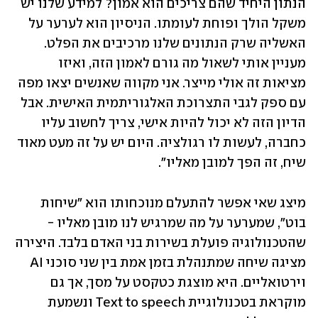
הנתון היחיד שהם צריכים הוא אמון? למידע שלנו יש 
משקל הולך ופוחת לעומתו. הניסיון הוא לערער על 
האשליה שרק הנתונים שלנו מרכיבים את הפלט. 
מעניין אותי לשאול מה גורם לאמון הזה, ואיזו 
מציאות זה אולי מייצר. אני מקווה שאנשים יצאו מפה 
עם ספק לגבי התצרוכת האלגוריתמית האישית. אבל 
הדיון הזה לא יכול להיות אישי, צריך לחשוב עליו 
כחברה, לעשות לו רגולציה. היום יש על זה מעט מאוד 
שיח, זה הפך למובן מאליו".
מיצג שאי אפשר להתעלם מנוכחותו הוא "שיחות 
בוט", שמערער על מה שמרגיש לנו מובן מאליו - 
שהטכנולוגיה פועלת בשירות בני האדם בלבד. היצירה 
מציגה שיחה שמתנהלת בזמן אמת בין שני סוכני AI 
וירטואליים. היא מוצגת כטקסט על מסך, אך גם 
מוקראת בטכנולוגיית Text to speech ונשמעת 