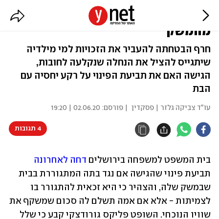
האם תבעה: "לפנות את בתי
מהמשק"
חרף הבטחתה להעביר את הזכויות למי מילדיה
שיתגייס להציל את הנחלה שנקלעה לחובות,
הגישה האם את תביעת הפינוי על רקע יחסיה עם
הבת
עו"ד צביקה גלזר | פסקדין
| פורסם:
02.06.20 | 19:20
4 תגובות
בית המשפט למשפחה בירושלים 
דחה לאחרונה
תביעת פינוי שהגישה אם נגד בתה המתגוררת בבית 
שבמשק שלה, והצהיר כי היא זכאית להתגורר בו 
לצמיתות - אלא אם אמה תשלם לה סכום שמשקף את 
שוויו הנוכחי. השופט פליקס גורודצקי קבע כי שלל 