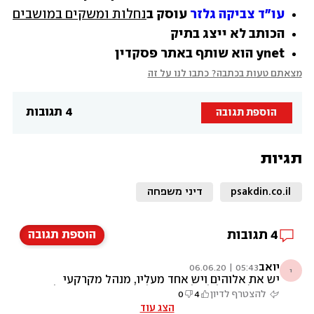
עו"ד צביקה גלזר
 עוסק ב
נחלות ומשקים במושבים
הכותב לא ייצג בתיק
ynet הוא שותף באתר פסקדין
מצאתם טעות בכתבה? כתבו לנו על זה
4 תגובות
הוספת תגובה
תגיות
psakdin.co.il
דיני משפחה
4
תגובות
הוספת תגובה
יואב
05:43 | 06.06.20
י
יש את אלוהים ויש אחד מעליו, מנהל מקרקעי
ישראל מאחל לכולנו שהטיל הראשון של נסראלה
להצטרף לדיון
4
0
יפול על הבניין המקולל
הצג עוד