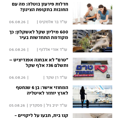
חדלות פירעון בוטלה: מה עם
החובות בתקופת הצינון?
 עו"ד בר אלמקיס | 
|
06.08.26
פסקדין 
600 מיליון שקל לאשקלון: כך
מקודמת התחדשות בעיר
 עו"ד אורי אללוף | 
|
06.08.26
פסקדין 
"טרם" לא אבחנה אפנדיציט –
ותשלם 736 אלף שקל
 עו"ד רן שקד | 
|
06.08.26
פסקדין 
המחוזי אישר: בן 6 שנחטף
לארץ יוחזר לאיטליה
 עו"ד יניב גיל | פסקדין 
|
05.08.26
קנו בית, תבעו על ליקויים -