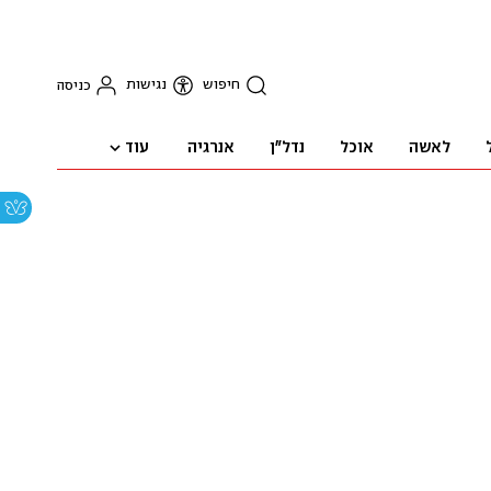
חיפוש
נגישות
כניסה
עוד
לאשה
אוכל
נדל"ן
אנרגיה