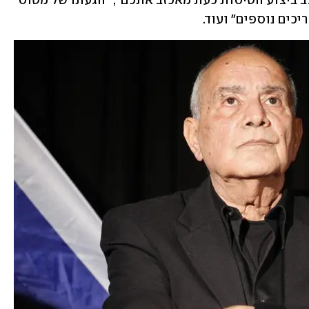
CAA יוחנן שמר לחניכים: "אני מניח כי קצב ביצוע הטיסות כעת מאכזב אתכם", "הגעתו של מטוס 
כים נוספים" ועוד.