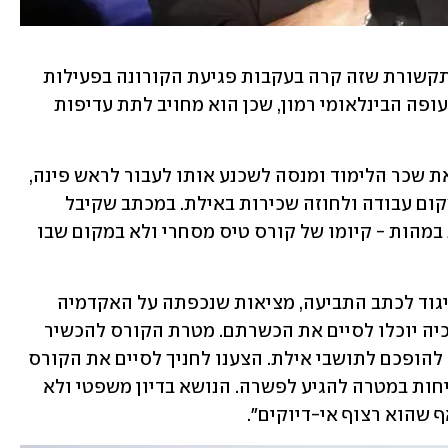
ביוני, עם מעבר האקדמיה לצפון, נמסר לתקשורת שזה קרה בעקבות פגיעת הקורונה בפעילות 
התיירות באילת והקושי לפעול מנמל התעופה הבינלאומי רמון, שכן הוא מחויב לתת עדיפות 
התובע טוען ש-CAA מסרבת להחזיר לו את שכר הלימוד ומנסה לשכנע אותו לעבור לראש פינה, 
דבר בלתי אפשרי בעבורו שכן התחייב למקום עבודה ולחוזה שכירות באילת. במכתב שקיבל 
מהחברה נכתב כי "תכלית הקורס עוסקת במהות - קיומו של קורס טיס מסחרי ולא במקום שבו 
יוחנן שמר, מנכ"ל CAA, מסר בתגובה: "בניגוד לכתב התביעה, מציאות שנכפתה על האקדמיה 
גרמה להעברת פעילותה לצפון כדי שחניכיה יוכלו לסיים את הכשרתם. מטרת הקורס להכשיר 
את החניכים להיות טייסים מסחריים ולא להופכם לתושבי אילת. הצענו לחניך לסיים את הקורס 
בכל זמן וקצב המתאים לו ובוצעו עימו שיחות במטרה להגיע לפשרה. הנושא בדיון משפטי ולא 
 שהוא רצוף אי-דיוקים".