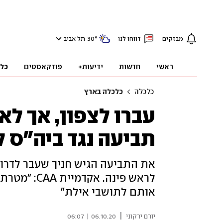
מבזקים
דווחו לנו
°
30
תל אביב
ראשי
חדשות
ידיעות+
פודקאסטים
כל
כלכלה
כלכלה בארץ
עברו לצפון, אך לא
תביעה נגד ביה"ס ל
את התביעה הגיש חניך שעבר לדרום
לראש פינה. 
אותם לתושבי אילת"
|
יורם ירקוני
06.10.20 | 06:07