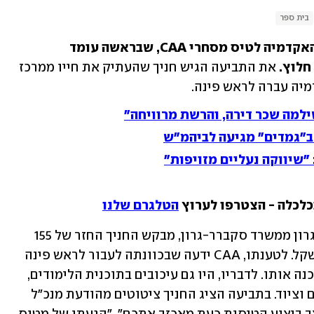
בית ספר
תביעה בסך יותר מ-200 אלף שקל נגד האקדמיה לטיס מסחרי CAA, שבראשה עומד 
חלוץ. 
את התביעה הגיש חניך שהעתיק את חייו ממרכז 
יה עברה לראש פינה.
ילמה שכר דירה, והרשת מרוויחה"
ב"גמדים" מגיעה לביהמ"ש
כלכלה - הצטרפו לערוץ 
הטלגרם שלנו
בתביעה, שהוגשה באמצעות עו"ד נמרוד גרון ממשרד סקברר-גרון, מבקש החניך החזר של 155 
אלף שקל שכר לימוד ופיצוי של 60 אלף שקל. לטענתו, CAA ידעה שבכוונתה לעבור לראש פינה 
לפני שחתם איתה על ההסכם, אך לא עידכנה אותו. לדבריו, היו גם עיכובים בתוכנית הלימודים, 
ו-CAA לא הייתה ערוכה מבחינת כוח אדם וציוד. בתביעה הציג החניך ציטוטים מהודעת מנכ"ל 