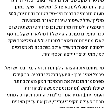
מיליארד שקל. שם הכוונות של האוצר כלליות יותר. 
בין היתר מכלילים באוצר 1.5 מיליארד שקל כמתן 
מענה תזרימי לחברות היי-טק קטנות ובינוניות; 300 
מיליון שקל לשיפור שירות לאזרח באמצעות 
דיגיטציה ולמידה מקוונת, וכן פרויקטי תשתית שגם 
ככה פועלים כעת בהיקף של 1.1 מיליארד שקל. בנוסף 
לאלו מתייחסים באוצר לסכום של 4.8 מיליארד שקל 
"לטובת האצת המשק" אולם בשלב זה לא מפרטים 
למי, מתי וכיצד יוקצה הכסף הזה. 
מי שחתם את ההצהרה לעיתונות היה נגיד בנק ישראל, 
פרופ' אמיר ירון - היועץ הכלכלי הבכיר.  כך קיבלו 
מפרסמי התוכנית את התמיכה המקצועית ביותר 
שיכלו לבקש (ומתכוננים למעשה לביקורות 
העתידיות). הנגיד אמר כי "גודל התוכנית עד כה מותיר 
מרחב פעולה תקציבי עתידי, שכן אנו עדיין מצויים 