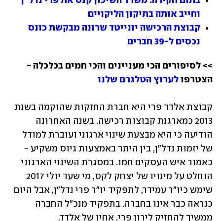
בתום חקירה: משרד השיכון קנס את פרי נדל"ן 
וחייב אותה בתיקון הליקויים
קבוצת הרכישה יונייטד שרונה מבקשת כונס 
נכסים ל-39 חברים
>> לסיפורים הכי מעניינים והכי חמים בכלכלה - 
הצטרפו 
לערוץ הטלגרם שלנו
קבוצת אלדד פרי היא חברת החזקות שהוקמה בשנת 
2013 כמארגנת קבוצות רכישה. בשנה האחרונה 
הודיעה כי היא מבצעת שינוי ארגוני ועוברת למודל 
של יזמות נדל"ן, בין היתר באמצעות גיוס משקיע - 
כאמור איש העסקים חמו. במסגרת השינוי הארגוני 
הוחלט על מינויו של יצחק לקס, מי שעד יולי 2017 
שימש כיו"ר עמידר, לתפקיד יו"ר פרי נדל"ן, אבל היום 
כנראה כבר אינו בחברה. בתפקיד מנכ"ל החברה 
ממשיך להחזיק לירון פרי, אחיו של אלדד.