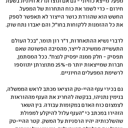
מפעל מייצא כחיוני - גם אם תוצרתו לא חיונית בשעת 
חירום - כדי לשמר את כוח התחרות של המפעל. 
החשש הוא שהורדת כושר הייצור לא תאפשר לספק 
את כל ההזמנות ללקוחות בחו"ל, והם יאבדו נתח שוק.
לדברי נשיא ההתאחדות, ד"ר רון תומר, "בכל העולם 
התעשייה ממשיכה לייצר, מהסיבה הפשוטה שאם 
תפסיק - חלק ממנה יפסיק לנצח". ככל המסתמן, 
חברות שמייצאות יותר מ-25% מתוצרתן יתווספו 
לרשימת המפעלים החיוניים.
גם בכירי ענף ההיי-טק הוציאו מכתב לראש הממשלה, 
בנימין נתניהו, בבקשה להחריג את הענף מההוראות 
לצמצום כוח האדם במקומות עבודה. בין השאר 
הזהירו במכתב כי "הענף עלול להיקלע למפולת 
שהשלכותיה יהיו הרסניות על המשק. קטר ההיי-טק 