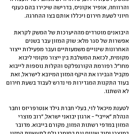
והרווחה, אופיר אקוניס, בדרישה שיכירו בהם כענף 
חיוני לשעת חירום ויכללו אותם בצו ההחרגה.
היבואנים מוטרדים מההיערכות של המשק לקראת 
אפשרות של סגר מלא: שוק המזון עבר בשנים 
האחרונות שינויים משמעותיים ועבר מפעילות ייצור 
מקומית, לכזאת המשלבת בין ייצור מקומי ליבוא 
מחו"ל. רפורמת הקורנפלקס והקלות נוספות לייבוא 
מקביל הגבירו את היקף המזון המיובא לישראל, זאת 
בעוד התקנות המגדירות מי נדרש לעבוד בשעת חירום 
לא השתנו.
לטענת מיכאל לוי, בעלי חברת גילד אנטרפריזס וחבר 
הנהלת "אייבי" - ארגון יבואני ישראל, "רוב מוצרי 
המזון במדפי רשתות המזון, מקורם בייבוא. מדובר 
במוצרי יסוד שונים וגם בחומרי גלם לתעשיית המזון 