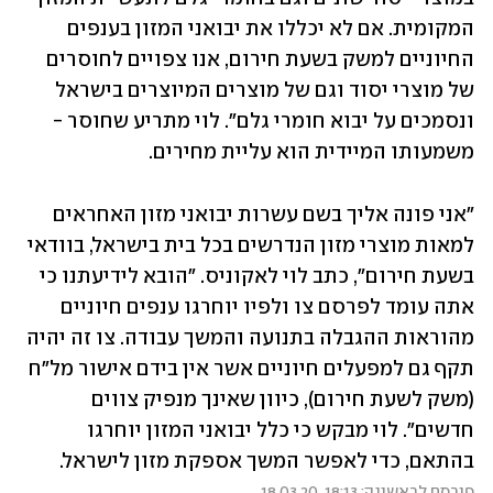
המקומית. אם לא יכללו את יבואני המזון בענפים 
החיוניים למשק בשעת חירום, אנו צפויים לחוסרים 
של מוצרי יסוד וגם של מוצרים המיוצרים בישראל 
ונסמכים על יבוא חומרי גלם". לוי מתריע שחוסר - 
משמעותו המיידית הוא עליית מחירים.
"אני פונה אליך בשם עשרות יבואני מזון האחראים 
למאות מוצרי מזון הנדרשים בכל בית בישראל, בוודאי 
בשעת חירום", כתב לוי לאקוניס. "הובא לידיעתנו כי 
אתה עומד לפרסם צו ולפיו יוחרגו ענפים חיוניים 
מהוראות ההגבלה בתנועה והמשך עבודה. צו זה יהיה 
תקף גם למפעלים חיוניים אשר אין בידם אישור מל"ח 
(משק לשעת חירום), כיוון שאינך מנפיק צווים 
חדשים". לוי מבקש כי כלל יבואני המזון יוחרגו 
בהתאם, כדי לאפשר המשך אספקת מזון לישראל. 
פורסם לראשונה: 18:13, 18.03.20