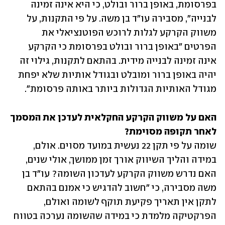
בפרסומת, באופן ברור ובולט, כי היא אינה זמינה 
לבנייה", מסבירה עו"ד בן משה. על פי התקנות, על 
משווק הקרקע לגלות לרוכש הפוטנציאלי את 
הפרטים "באופן ברור ובולט בפרסומת כי הקרקע 
אינה זמינה לבנייה מידית. בהתאם לתקנות, גילוי זה 
יהיה באופן ברור ומובלט ובגודל אותיות שלא יפחת 
מגודל האותיות הגדולות ביותר באותה פרסומת". 
האם על משווק הקרקע החקלאית לעדכן את המסמך 
לאחר תקופה מסוימת?

שומה על פי תקן 22 נעשית במועד מסוים. אולם, 
במידה והליך השיווק אורך זמן ממושך, אולי שנים, 
האם נדרש משווק הקרקע לעדכון השומה? עו"ד בן 
משה מסבירה, כי "חשוב להדגיש כי אמנם בהתאם 
לתקן אין תאריך פקיעת תוקף לשומה ואולם, 
הפרקטיקה מלמדת כי במידה שהשומה נערכה בטווח 