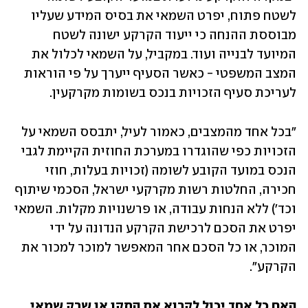
לשטח פתוח, יפרט השמאי את בסיס המידע שעליו 
מבוססת ההנחה כי ייעוד הקרקע ישונה לשטח 
המיועד לבנייה ועוד. במקביל, על השמאי לכלול את 
המצב המשפטי - כאשר הסעיף ייערך על פי הוראות 
לעריכת סעיף הזכויות בנכס בשומות מקרקעין. 
"בכל אחד מהמצבים, כאמור לעיל, יתבסס השמאי על 
הזכויות כפי שהוגדרו במערכת החוזית הקיימת לגבי 
הנכס במועד הקובע לשומה (זכויות בעלות, חוזי 
חכירה, החלטות רשות מקרקעי ישראל, הסכמי שיתוף 
וכד') ללא הנחות עבודה, או פרשנויות מקלות. השמאי 
יפרט את הסכם לרכישת הקרקע הנדונה על ידי 
המוכר, או כל הסכם אחר המאפשר למוכר למכור את 
הקרקע".
האם כל אחד יכול לקרוא את התקן או שרק שמאי 