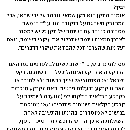
יבין?

אומנם התקן הוא תקן שמאי, ונכתב על ידי שמאי, אבל 
המחוקק חשב גם על הנקודה הזו. עו"ד בן משה 
מסבירה כי יחד עם השומה של תקן 22 יש למסור 
לצרכן תמצית שומה שתכלול את עיקרי השומה, וזאת 
"על מנת שהצרכן יוכל להבין את עיקרי הדברים". 
מסילתי מדגיש, כי "חשוב לשים לב לפרטים כמו האם 
הקרקע היא קרקע המנוהלת על ידי רשות מקרקעי 
ישראל ואז הפוטנציאל שייך לרשות ולא לחוכר או 
האם זו קרקע בבעלות פרטית. האם הקרקע מוכרזת 
כקרקע חקלאית בולקחש"פ (הוועדה לשמירה על 
קרקע חקלאית ושטחים פתוחים) ו/או ממוקמת 
בגושים לא מוסדרים. בהינתן והתשובה לאחת 
השאלות היא כן, הרי שהרוכש לוקח סיכון נוסף, 
לרבות הסיכון ברכישת קרקע ספקולטיבית המשווקת 