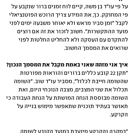
על פי עו"ד בן משה, קיים לוח זמנים ברור שנקבע על 
פי המחוקק. כך, את המידע צריך הרוכש הפוטנציאלי 
לקבל "זמן סביר מראש ולא יאוחר משבעה ימים לפני 
מועד ההתקשרות". חשוב לזכור את זה אם רוצים 
להתקדם עם העסקה ולא להחליט החלטות לפני 
שרואים את המסמך החשוב.
איך אני מזהה שאני באמת מקבל את המסמך הנכון?

"תקן 22 קובע כללים ברורים והוראות מפורטות 
שהשומה חייבת לכלול", מסביר עו"ד שוב. "השומה 
תכלול את שני המצבים, מצבה הנוכחי היום, ואת 
השומה מבוססת הנחה המושתת על הנחת העבודה כי 
תאושר בעתיד תוכנית שתאפשר מימוש בנייה על 
הקרקע. 
"במקרה והקרקע מיועדת במועד הקובע לשומה 