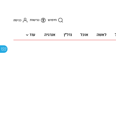
חיפוש
נגישות
כניסה
עוד
לאשה
אוכל
נדל"ן
אנרגיה