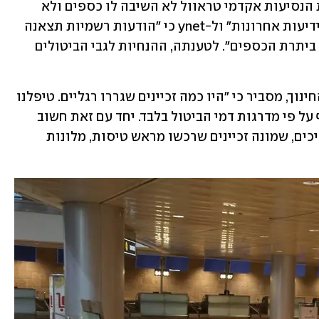
אב שבנו אמור לצאת למסע, טוען שחברת הנסיעות אקדמי טראוול לא השיבה לו כספים ולא 
עצרה את התשלומים. החברה הודיעה ל"ידיעות אחרונות" ול-ynet כי "הודעות רשמיות תצאנה 
לבתי ספר בימים הקרובים וההורים יזוכו ביתרת הכספים". לטענתה, ההנחיות לגבי הביטולים 
דודי שוקף, מנהל מינהלת פולין במשרד החינוך, מסביר כי "היו כמה זכיינים שגררו רגליים. טיפלנו 
בזה. חד משמעית עליהם לקחת את הכסף על פי מדרגות דמי הביטול בלבד. יחד עם זאת חשוב 
לזכור: מדובר ב-100 משלחות, מאות מדריכים, שמונה זכיינים שרכשו מראש טיסות, מלונות 