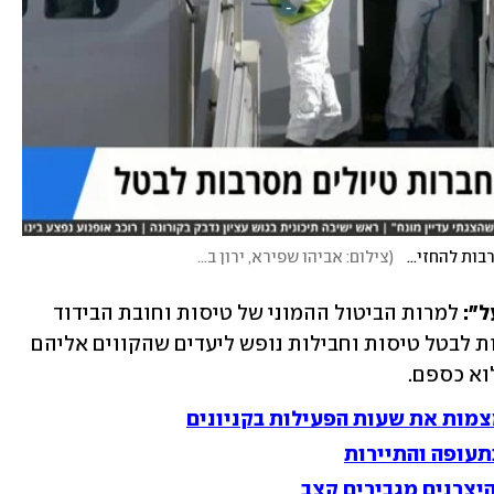
מירב קריסטל באולפן ynet על חברות הטיולים שמסרבות להחזיר כסף
(
צילום: אביהו שפירא, ירון ברנר
)
": 
למרות הביטול ההמוני של טיסות וחובת הבידוד 
ל-14 יום בחזור, חברות רבות עדיין מסרבות לבטל טיסות וחבילות נופש ליעדים שהקווים אליהם 
וא כספם. 
מות את שעות הפעילות בקניונים
תעופה והתיירות
היצרנים מגבירים קצב