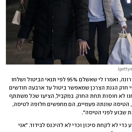
)
"ב-17 בפברואר ביקשתי לבטל לנוכח הקורונה, ואמרו לי שאשלם 95% לפי תנאי הביטול ושלחו 
לי אותם. כשאני וחברתי ביקשנו לבטל לפי חוק הגנת הצרכן שמאפשר ביטול עד ארבעה חודשים 
לפני הטיסה לאזרח ותיק, אמרו לנו שאנחנו לא חוסות תחת החוק. במקביל, הציעו שכל משתתף 
יישלם 979 דולר לביטול משותף. בינתיים, הטיסה שונתה פעמיים, הם מחפשים חלופה לטיסה, 
 שבוע לפני הטיסה". 
לאולפן ynet אמרה כי היא לא רוצה לנסוע כדי לא לקחת סיכון וכדי לא להיכנס לבידוד. "אני 