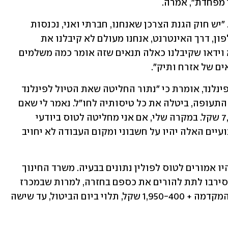
י מפחדת", אמרה.
עוד הוסיפה כי לתחושתה מדובר בעושק. "יש חוק הגנת הצרכן שאנחנו, חברתי ואני, נכנסות 
לקריטריון הזה. העסקה נעשתה דרך הטלפון, דרך האינטרנט, אנחנו מעולם לא קיבלנו את 
התנאים, תנאי ההתקשרות שלהם, הם לא וידאו שקיבלנו כאלה תנאים שזה אומר כמה משלמים 
ם של אזרח ותיק".
לקוחה אחרת, שהזמינה טיול דרך נתור לפינלנד, אומרת כי "נתור החליטה שאת הטיול לפינלנד 
היא לא מבטלת, למרות שישראייר, חברת התעופה, ביטלה את כל טיסותיה לחו"ל. נאמר לי שאם 
ארצה לבטל אשלם מחיר מלא בגובה 7,500 שקל. במקרה שלי, אם אני מחליטה לטוס ביודעי 
שכשאני חוזרת עליי להיכנס לבידוד, השבועיים האלה יהיו על חשבוני ומקום העבודה לא יחויב 
גם רבים מההורים של 9,600 תלמידים שהיו אמורים לטוס לפולין נתונים בבעיה. משרד החינוך 
הוציא הנחיה לא לנסוע, וחלק מהחברות סירבו לתת להורים את כספם בחזרה, למרות שבמכרז 
התחייבו לדמי ביטול מדורגים: קיזוז דמי המקדמה + 1,950-400 שקל, תלוי ביום הביטול, עד שישה 