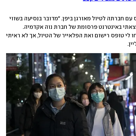
רבקה רובינשטיין (67), היתה אמורה לטוס עם חברתה לטיול מאורגן ביפן. "מדובר בנסיעה בשווי 
7,100 דולר, שאמורה לצאת ב-17 למרץ. מצאתי באינטרנט פרסומת של חברת נוה אקדמיה. 
נכנסתי לאתר שלהם, התקשרתי והם שלחו לי טופס רישום ואת הפלאייר של הטיול, אך לא ראיתי 
ין.